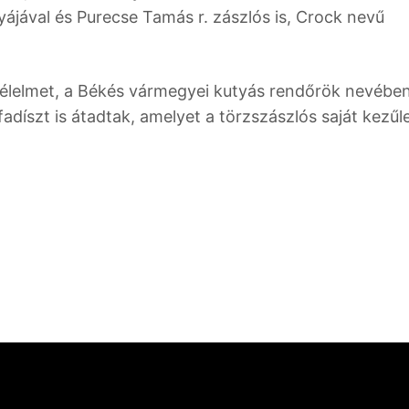
tyájával és Purecse Tamás r. zászlós is, Crock nevű
 élelmet, a Békés vármegyei kutyás rendőrök nevébe
díszt is átadtak, amelyet a törzszászlós saját kezűl