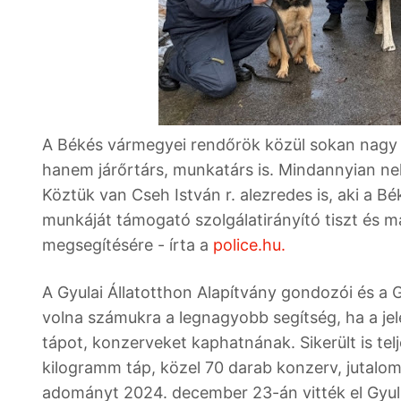
A Békés vármegyei rendőrök közül sokan nagy á
hanem járőrtárs, munkatárs is. Mindannyian nehé
Köztük van Cseh István r. alezredes is, aki a
munkáját támogató szolgálatirányító tiszt és má
megsegítésére - írta a
police.hu.
A Gyulai Állatotthon Alapítvány gondozói és a 
volna számukra a legnagyobb segítség, ha a j
tápot, konzerveket kaphatnának. Sikerült is tel
kilogramm táp, közel 70 darab konzerv, jutalom
adományt 2024. december 23-án vitték el Gyulá