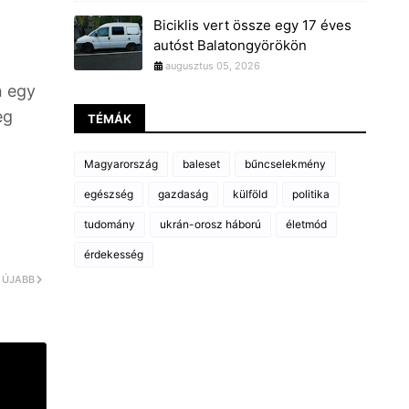
Biciklis vert össze egy 17 éves
autóst Balatongyörökön
augusztus 05, 2026
n egy
eg
TÉMÁK
Magyarország
baleset
bűncselekmény
egészség
gazdaság
külföld
politika
tudomány
ukrán-orosz háború
életmód
érdekesség
ÚJABB