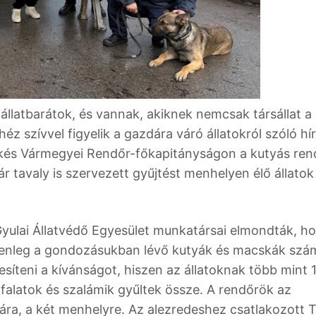
llatbarátok, és vannak, akiknek nemcsak társállat a 
z szívvel figyelik a gazdára váró állatokról szóló hír
 Békés Vármegyei Rendőr-főkapitányságon a kutyás re
r tavaly is szervezett gyűjtést menhelyen élő állatok
Gyulai Állatvédő Egyesület munkatársai elmondták, h
elenleg a gondozásukban lévő kutyák és macskák szá
jesíteni a kívánságot, hiszen az állatoknak több mint 
falatok és szalámik gyűltek össze. A rendőrök az
ra, a két menhelyre. Az alezredeshez csatlakozott 