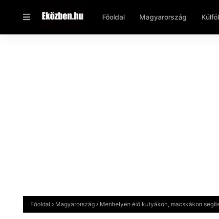
Főoldal
Magyarország
Külfö
Főoldal
Magyarország
Menhelyen élő kutyákon, macskákon segíte