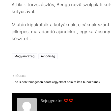
Attila r. törzszászlós, Benga nevű szolgálati ku
kutyusával.
Miután kipakolták a kutyáknak, cicáknak szánt
jelképes, maradandó ajándékot, egy karácsonyfa
készített.
Magyarország
rendőrség
RÉGEBBI
Joe Biden tömegesen adott kegyelmet halálra ítélt bűnözőknek
Bejegyezte:
SZSZ