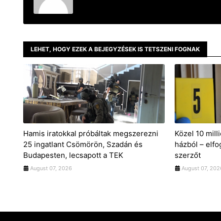
LEHET, HOGY EZEK A BEJEGYZÉSEK IS TETSZENI FOGNAK
Hamis iratokkal próbáltak megszerezni
Közel 10 milli
25 ingatlant Csömörön, Szadán és
házból – elfo
Budapesten, lecsapott a TEK
szerzőt
August 07, 2026
August 07, 202