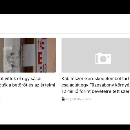
ót vittek el egy sásdi
Kábítószer-kereskedelemből tarto
gták a betörőt és az értelmi
családját egy Füzesabony környék
12 millió forint bevételre tett szer
6
August 06, 2026