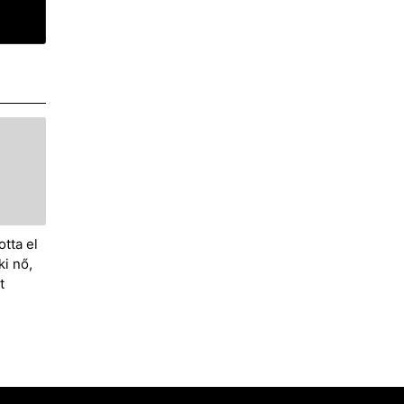
tta el
i nő,
t