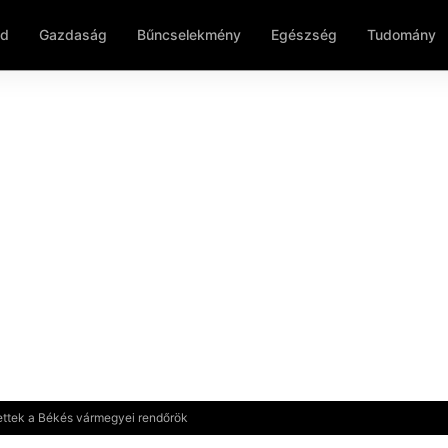
ld
Gazdaság
Bűncselekmény
Egészség
Tudomány
ttek a Békés vármegyei rendőrök