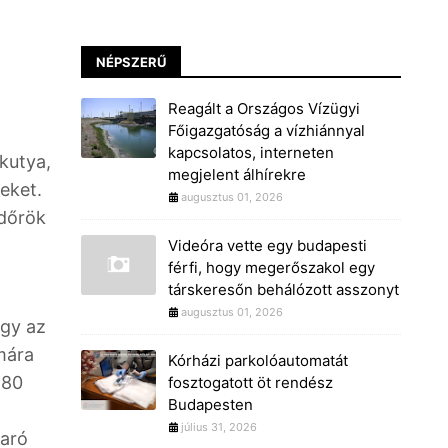
NÉPSZERŰ
Reagált a Országos Vízügyi
Főigazgatóság a vízhiánnyal
kapcsolatos, interneten
kutya,
megjelent álhírekre
eket.
augusztus 01, 2026
ndőrök
Videóra vette egy budapesti
férfi, hogy megerőszakol egy
társkeresőn behálózott asszonyt
augusztus 01, 2026
ogy az
mára
Kórházi parkolóautomatát
180
fosztogatott öt rendész
Budapesten
július 31, 2026
Taró