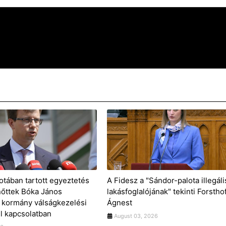
otában tartott egyeztetés
A Fidesz a "Sándor-palota illegáli
nőttek Bóka János
lakásfoglalójának" tekinti Forstho
 kormány válságkezelési
Ágnest
 kapcsolatban
August 03, 2026