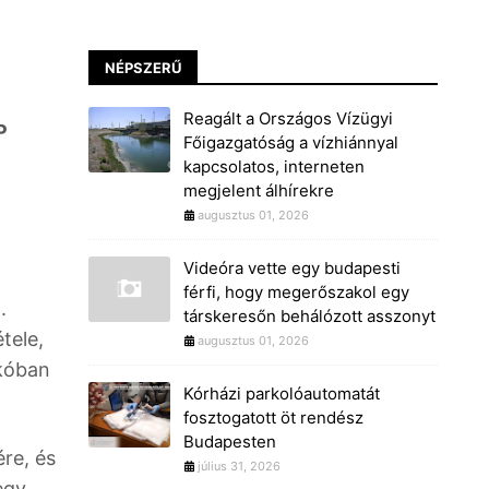
NÉPSZERŰ
Reagált a Országos Vízügyi
P
Főigazgatóság a vízhiánnyal
kapcsolatos, interneten
megjelent álhírekre
augusztus 01, 2026
Videóra vette egy budapesti
férfi, hogy megerőszakol egy
.
társkeresőn behálózott asszonyt
tele,
augusztus 01, 2026
zkóban
Kórházi parkolóautomatát
fosztogatott öt rendész
Budapesten
re, és
július 31, 2026
egy