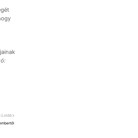
égét
 hogy
jainak
tó:
ÚJABB
 embertől