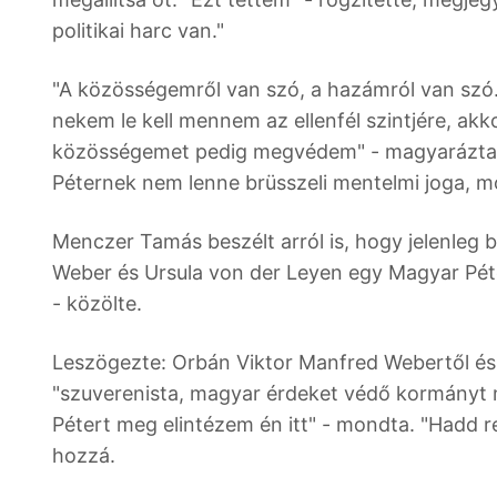
politikai harc van."
"A közösségemről van szó, a hazámról van szó
nekem le kell mennem az ellenfél szintjére, akk
közösségemet pedig megvédem" - magyarázta 
Péternek nem lenne brüsszeli mentelmi joga, mos
Menczer Tamás beszélt arról is, hogy jelenleg 
Weber és Ursula von der Leyen egy Magyar Pét
- közölte.
Leszögezte: Orbán Viktor Manfred Webertől és 
"szuverenista, magyar érdeket védő kormányt m
Pétert meg elintézem én itt" - mondta. "Hadd r
hozzá.