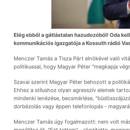
Elég ebből a gátlástalan hazudozóból! Oda kell 
kommunikációs igazgatója a Kossuth rádió Va
Menczer Tamás a Tisza Párt elnökével való vitáj
politikussal, hogy Magyar Péter "megkapja végr
Szavai szerint Magyar Péter behozott a politiká
Ehhez a stílushoz olyan agresszív elemek tartoz
mindenki lenézése, becsmérlése, "büdösszájúzá
dorbézolás vagy éppen telefonlopás - magyará
Menczer Tamás úgy fogalmazott: nem volt más v
megállítsa őt. "Ezt tettem" - rögzítette, megjeg