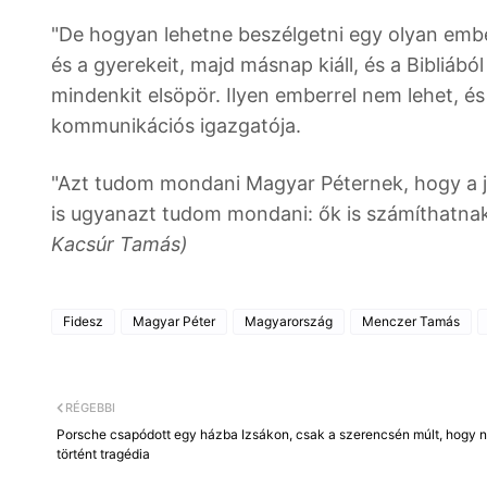
"De hogyan lehetne beszélgetni egy olyan ember
és a gyerekeit, majd másnap kiáll, és a Bibliábó
mindenkit elsöpör. Ilyen emberrel nem lehet, és
kommunikációs igazgatója.
"Azt tudom mondani Magyar Péternek, hogy a jö
is ugyanazt tudom mondani: ők is számíthatnak 
Kacsúr Tamás)
Fidesz
Magyar Péter
Magyarország
Menczer Tamás
RÉGEBBI
Porsche csapódott egy házba Izsákon, csak a szerencsén múlt, hogy 
történt tragédia