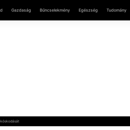
ld
Gazdaság
Bűncselekmény
Egészség
Tudomány
nkóskodását