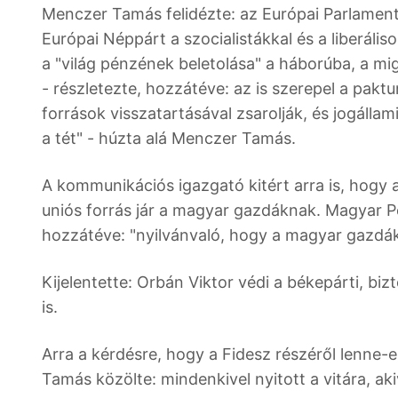
Menczer Tamás felidézte: az Európai Parlamen
Európai Néppárt a szocialistákkal és a liberáli
a "világ pénzének beletolása" a háborúba, a mi
- részletezte, hozzátéve: az is szerepel a pakt
források visszatartásával zsarolják, és jogállam
a tét" - húzta alá Menczer Tamás.
A kommunikációs igazgató kitért arra is, hogy a 
uniós forrás jár a magyar gazdáknak. Magyar Pét
hozzátéve: "nyilvánvaló, hogy a magyar gazdák
Kijelentette: Orbán Viktor védi a békepárti, b
is.
Arra a kérdésre, hogy a Fidesz részéről lenne
Tamás közölte: mindenkivel nyitott a vitára, aki