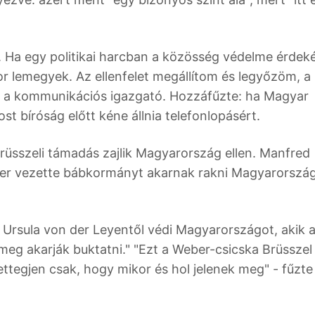
. Ha egy politikai harcban a közösség védelme érdek
or lemegyek. Az ellenfelet megállítom és legyőzöm, a
a kommunikációs igazgató. Hozzáfűzte: ha Magyar
t bíróság előtt kéne állnia telefonlopásért.
brüsszeli támadás zajlik Magyarország ellen. Manfred
er vezette bábkormányt akarnak rakni Magyarország
Ursula von der Leyentől védi Magyarországot, akik 
eg akarják buktatni." "Ezt a Weber-csicska Brüsszel
ettegjen csak, hogy mikor és hol jelenek meg" - fűzte