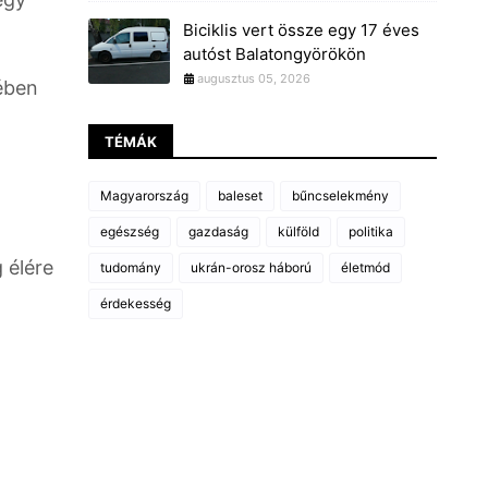
Biciklis vert össze egy 17 éves
autóst Balatongyörökön
augusztus 05, 2026
ében
TÉMÁK
Magyarország
baleset
bűncselekmény
egészség
gazdaság
külföld
politika
 élére
tudomány
ukrán-orosz háború
életmód
érdekesség
a