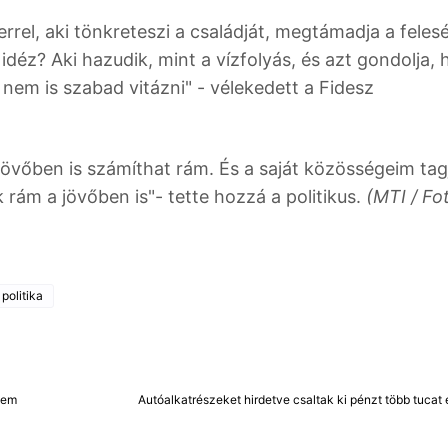
rel, aki tönkreteszi a családját, megtámadja a feles
l idéz? Aki hazudik, mint a vízfolyás, és azt gondolja,
 nem is szabad vitázni" - vélekedett a Fidesz
vőben is számíthat rám. És a saját közösségeim tag
rám a jövőben is"- tette hozzá a politikus.
(MTI / Fo
politika
nem
Autóalkatrészeket hirdetve csaltak ki pénzt több tucat