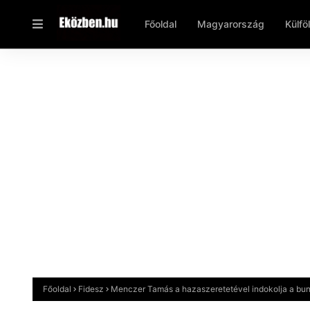
Főoldal
Magyarország
Külfö
Főoldal
Fidesz
Menczer Tamás a hazaszeretetével indokolja a bu