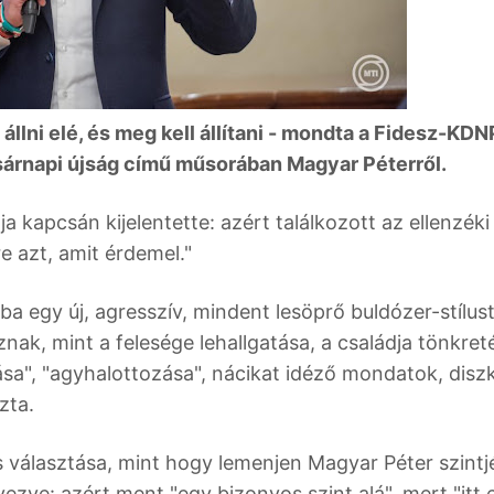
állni elé, és meg kell állítani - mondta a Fidesz-KDN
sárnapi újság című műsorában Magyar Péterről.
a kapcsán kijelentette: azért találkozott az ellenzéki
e azt, amit érdemel."
ba egy új, agresszív, mindent lesöprő buldózer-stílust
nak, mint a felesége lehallgatása, a családja tönkreté
sa", "agyhalottozása", nácikat idéző mondatok, dis
zta.
álasztása, mint hogy lemenjen Magyar Péter szintjé
yezve: azért ment "egy bizonyos szint alá", mert "itt 