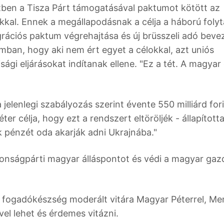
tben a Tisza Párt támogatásával paktumot kötött az
sokkal. Ennek a megállapodásnak a célja a háború folyt
grációs paktum végrehajtása és új brüsszeli adó beve
umban, hogy aki nem ért egyet a célokkal, azt uniós
isági eljárásokat indítanak ellene. "Ez a tét. A magyar
jelenlegi szabályozás szerint évente 550 milliárd for
er célja, hogy ezt a rendszert eltöröljék - állapított
 pénzét oda akarják adni Ukrajnába."
iztonságpárti magyar álláspontot és védi a magyar ga
-e fogadókészség moderált vitára Magyar Péterrel, M
vel lehet és érdemes vitázni.