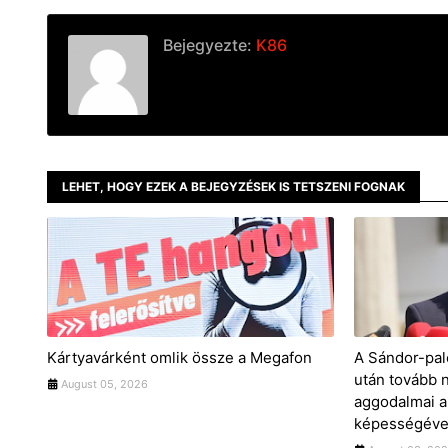
Bejegyezte:
K86
LEHET, HOGY EZEK A BEJEGYZÉSEK IS TETSZENI FOGNAK
Kártyavárként omlik össze a Megafon
A Sándor-pal
után tovább 
August 05, 2026
aggodalmai a
képességével