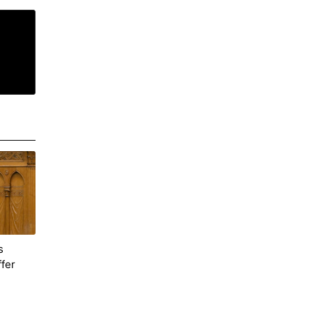
s
ffer