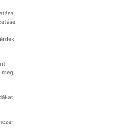
atása,
zetése
 érdek
int
a meg,
zdákat
enczer