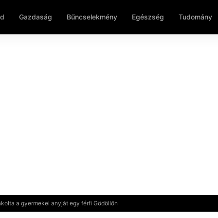
ld
Gazdaság
Bűncselekmény
Egészség
Tudomány
kolta a gyermekei anyját egy férfi Gödöllőn