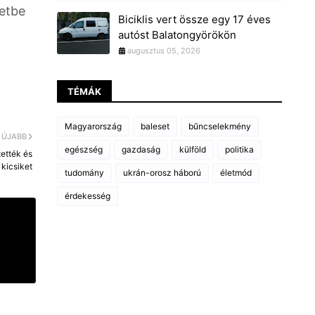
zetbe
Biciklis vert össze egy 17 éves
autóst Balatongyörökön
augusztus 05, 2026
TÉMÁK
Magyarország
baleset
bűncselekmény
ÚJABB
egészség
gazdaság
külföld
politika
tették és
 kicsiket
tudomány
ukrán-orosz háború
életmód
érdekesség