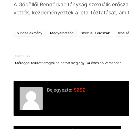
A Gödöllői Rendőrkapitányság szexuális erőszak 
vették, kezdeményezték a letartóztatását, amit 
bűncselekmény
Magyarország
szexuális erőszak
testi s
RÉGEBBI
Méreggel felütött drogtól halhatott meg egy 34 éves nő Versenden
Bejegyezte:
SZSZ