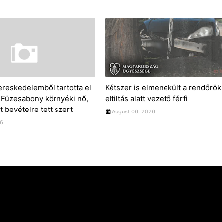
ereskedelemből tartotta el
Kétszer is elmenekült a rendőrök 
y Füzesabony környéki nő,
eltiltás alatt vezető férfi
nt bevételre tett szert
August 06, 2026
26