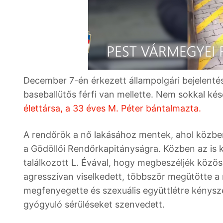
December 7-én érkezett állampolgári bejelentés
baseballütős férfi van mellette. Nem sokkal kés
élettársa, a 33 éves M. Péter bántalmazta.
A rendőrök a nő lakásához mentek, ahol közben m
a Gödöllői Rendőrkapitányságra. Közben az is ki
találkozott L. Évával, hogy megbeszéljék közös
agresszívan viselkedett, többször megütötte a n
megfenyegette és szexuális együttlétre kénysze
gyógyuló sérüléseket szenvedett.