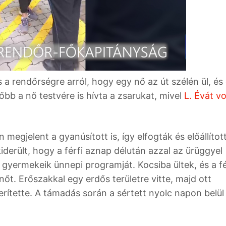
 a rendőrségre arról, hogy egy nő az út szélén ül, és
őbb a nő testvére is hívta a zsarukat, mivel
L. Évát vo
egjelent a gyanúsított is, így elfogták és előállítot
derült, hogy a férfi aznap délután azzal az ürüggyel
 gyermekeik ünnepi programját. Kocsiba ültek, és a fé
őt. Erőszakkal egy erdős területre vitte, majd ott
rítette. A támadás során a sértett nyolc napon belül