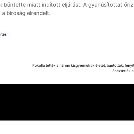
bűntette miatt indított eljárást. A gyanúsítottat őri
a bíróság elrendelt.
értés
Pokollá tették a három kisgyermekük életét, bántották, fenyí
éheztették a