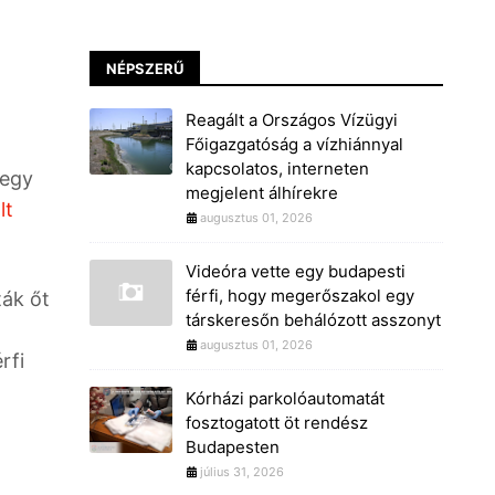
NÉPSZERŰ
Reagált a Országos Vízügyi
Főigazgatóság a vízhiánnyal
kapcsolatos, interneten
 egy
megjelent álhírekre
lt
augusztus 01, 2026
Videóra vette egy budapesti
férfi, hogy megerőszakol egy
ták őt
társkeresőn behálózott asszonyt
augusztus 01, 2026
rfi
Kórházi parkolóautomatát
fosztogatott öt rendész
Budapesten
július 31, 2026