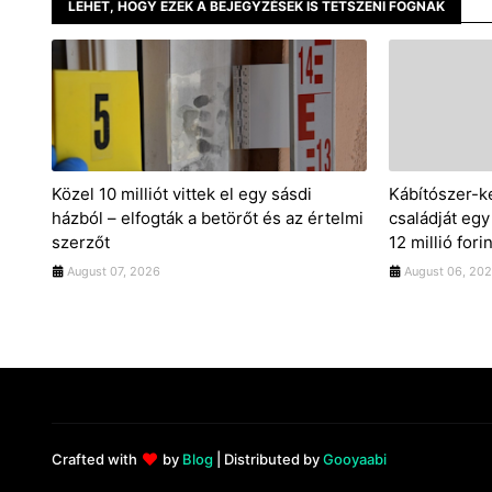
LEHET, HOGY EZEK A BEJEGYZÉSEK IS TETSZENI FOGNAK
Közel 10 milliót vittek el egy sásdi
Kábítószer-k
házból – elfogták a betörőt és az értelmi
családját eg
szerzőt
12 millió fori
August 07, 2026
August 06, 20
Crafted with
by
Blog
| Distributed by
Gooyaabi