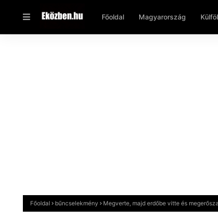
Főoldal
Magyarország
Külfö
Főoldal
bűncselekmény
Megverte, majd erdőbe vitte és megerősza