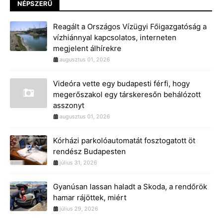
NÉPSZERŰ
Reagált a Országos Vízügyi Főigazgatóság a
vízhiánnyal kapcsolatos, interneten
megjelent álhírekre
augusztus 01, 2026
Videóra vette egy budapesti férfi, hogy
megerőszakol egy társkeresőn behálózott
asszonyt
augusztus 01, 2026
Kórházi parkolóautomatát fosztogatott öt
rendész Budapesten
július 31, 2026
Gyanúsan lassan haladt a Skoda, a rendőrök
hamar rájöttek, miért
július 29, 2026