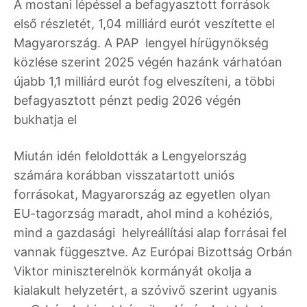
A mostani lépéssel a befagyasztott források
első részletét, 1,04 milliárd eurót veszítette el
Magyarország. A PAP lengyel hírügynökség
közlése szerint 2025 végén hazánk várhatóan
újabb 1,1 milliárd eurót fog elveszíteni, a többi
befagyasztott pénzt pedig 2026 végén
bukhatja el
Miután idén feloldották a Lengyelország
számára korábban visszatartott uniós
forrásokat, Magyarország az egyetlen olyan
EU-tagorzság maradt, ahol mind a kohéziós,
mind a gazdasági helyreállítási alap forrásai fel
vannak függesztve. Az Európai Bizottság Orbán
Viktor miniszterelnök kormányát okolja a
kialakult helyzetért, a szóvivő szerint ugyanis