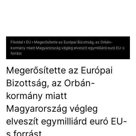
Főoldal
EU
Megerősítette az Európai Bizottság, az Orbán-
kormány miatt Magyarország végleg elveszít egymilliárd euró EU-s
forrást
Megerősítette az Európai
Bizottság, az Orbán-
kormány miatt
Magyarország végleg
elveszít egymilliárd euró EU-
s forrást