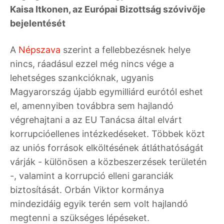
Kaisa Itkonen, az Európai Bizottság szóvivője
bejelentését
A
Népszava
szerint a fellebbezésnek helye
nincs, ráadásul ezzel még nincs vége a
lehetséges szankcióknak, ugyanis
Magyarország újabb egymilliárd eurótól eshet
el, amennyiben továbbra sem hajlandó
végrehajtani a az EU Tanácsa által elvárt
korrupcióellenes intézkedéseket. Többek közt
az uniós források elköltésének átláthatóságát
várják - különösen a közbeszerzések területén
-, valamint a korrupció elleni garanciák
biztosítását. Orbán Viktor kormánya
mindezidáig egyik terén sem volt hajlandó
megtenni a szükséges lépéseket.