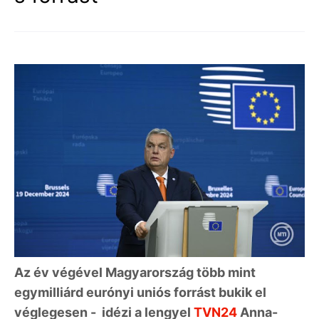
Az év végével Magyarország több mint
egymilliárd eurónyi uniós forrást bukik el
véglegesen - idézi a lengyel
TVN24
Anna-