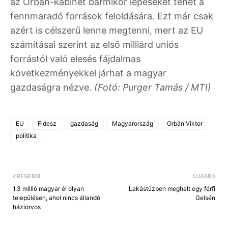
az Orbán-kabinet bármikor lépéseket tehet a
fennmaradó források feloldására. Ezt már csak
azért is célszerű lenne megtenni, mert az EU
számításai szerint az első milliárd uniós
forrástól való elesés fájdalmas
következményekkel járhat a magyar
gazdaságra nézve.
(Fotó: Purger Tamás / MTI)
EU
Fidesz
gazdaság
Magyarország
Orbán Viktor
politika
RÉGEBBI
ÚJABB
1,3 millió magyar él olyan
Lakástűzben meghalt egy férfi
településen, ahol nincs állandó
Gelsén
háziorvos