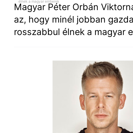
élnek a magyar emberek
Magyar Péter Orbán Viktornak
az, hogy minél jobban gazda
rosszabbul élnek a magyar 