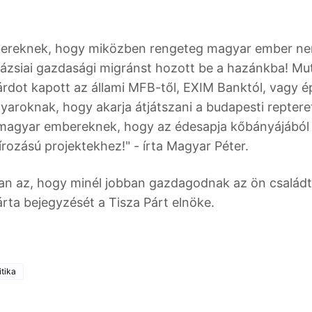
bereknek, hogy miközben rengeteg magyar ember ne
ázsiai gazdasági migránst hozott be a hazánkba! Mu
liárdot kapott az állami MFB-től, EXIM Banktól, vagy 
yaroknak, hogy akarja átjátszani a budapesti reptere
 a magyar embereknek, hogy az édesapja kőbányájából
zírozású projektekhez!" - írta Magyar Péter.
 van az, hogy minél jobban gazdagodnak az ön családt
rta bejegyzését a Tisza Párt elnöke.
itika