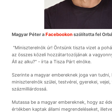
Magyar Péter a
Facebookon
szólította fel Orb
"Miniszterelnök úr! Öntsünk tiszta vizet a pohá
az összes közeli hozzátartozójának a vagyonnyi
Áll az alku?" - írta a Tisza Párt elnöke.
Szerinte a magyar embereknek joga van tudni,
miniszterelnök szülei, testvérei, gyerekei, veje
százmilliárdossá.
Mutassa be a magyar embereknek, hogy az édesap
értékben kaptak állami megrendeléseket, illetve