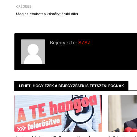
RÉGEBBI
Megint lebukott a kristályt áruló díler
Bejegyezte:
SZSZ
LEHET, HOGY EZEK A BEJEGYZÉSEK IS TETSZENI FOGNAK