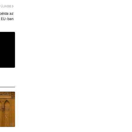
ÚJABB
 példa az
EU-ban