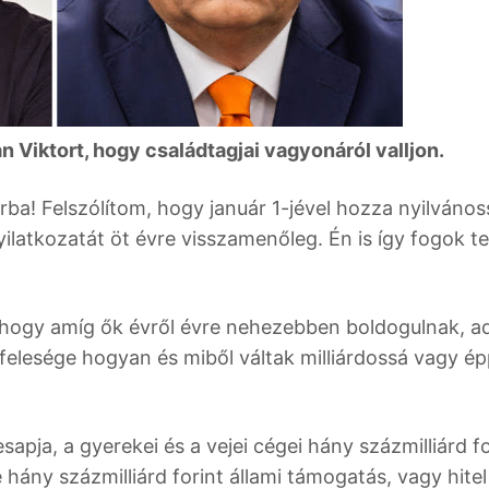
án Viktort, hogy családtagjai vagyonáról valljon.
rba! Felszólítom, hogy január 1-jével hozza nyilváno
latkozatát öt évre visszamenőleg. Én is így fogok te
 hogy amíg ők évről évre nehezebben boldogulnak, a
i, felesége hogyan és miből váltak milliárdossá vagy é
ja, a gyerekei és a vejei cégei hány százmilliárd fo
 hány százmilliárd forint állami támogatás, vagy hitel