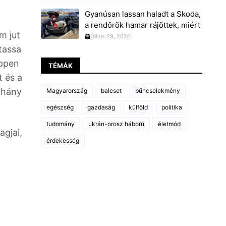
Gyanúsan lassan haladt a Skoda,
a rendőrök hamar rájöttek, miért
m jut
július 29, 2026
tassa
éppen
TÉMÁK
t és a
 hány
Magyarország
baleset
bűncselekmény
egészség
gazdaság
külföld
politika
tudomány
ukrán-orosz háború
életmód
agjai,
érdekesség