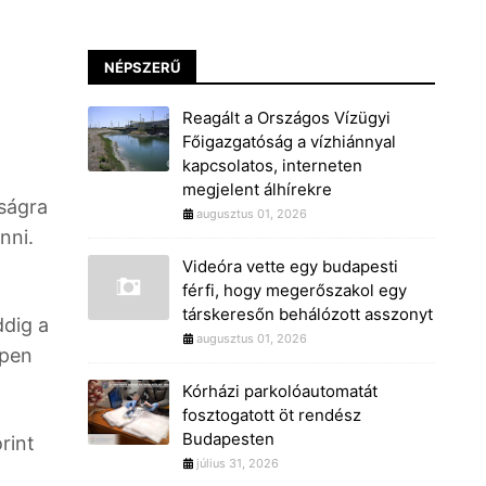
NÉPSZERŰ
Reagált a Országos Vízügyi
Főigazgatóság a vízhiánnyal
kapcsolatos, interneten
megjelent álhírekre
sságra
augusztus 01, 2026
nni.
Videóra vette egy budapesti
férfi, hogy megerőszakol egy
társkeresőn behálózott asszonyt
ddig a
augusztus 01, 2026
ppen
Kórházi parkolóautomatát
fosztogatott öt rendész
Budapesten
rint
július 31, 2026