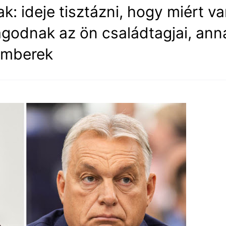
: ideje tisztázni, hogy miért v
godnak az ön családtagjai, ann
emberek