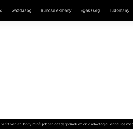
ld
Gazdaság
Bűncselekmény
Egészség
Tudomány
y miért van az, hogy minél jobban gazdagodnak az ön családtagjai, annál rossza