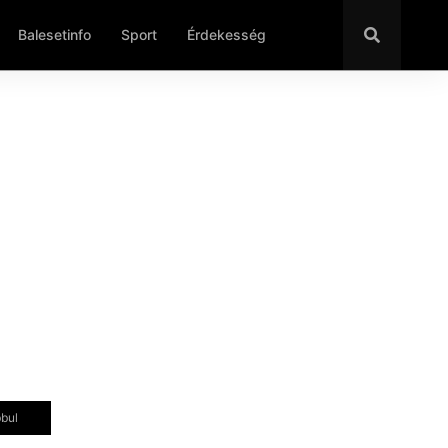
Balesetinfo
Sport
Érdekesség
bbul