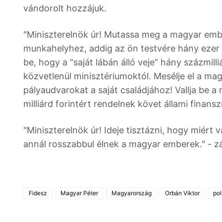
vándorolt hozzájuk.
"Miniszterelnök úr! Mutassa meg a magyar em
munkahelyhez, addig az ön testvére hány ezer 
be, hogy a “saját lábán álló veje” hány százmil
közvetlenül minisztériumoktól. Mesélje el a mag
pályaudvarokat a saját családjához! Vallja be
milliárd forintért rendelnek követ állami finans
"Miniszterelnök úr! Ideje tisztázni, hogy miért
annál rosszabbul élnek a magyar emberek." - zá
Fidesz
Magyar Péter
Magyarország
Orbán Viktor
pol