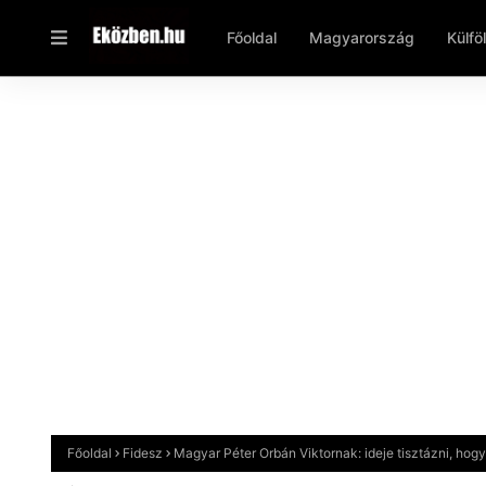
Főoldal
Magyarország
Külfö
Főoldal
Fidesz
Magyar Péter Orbán Viktornak: ideje tisztázni, hog