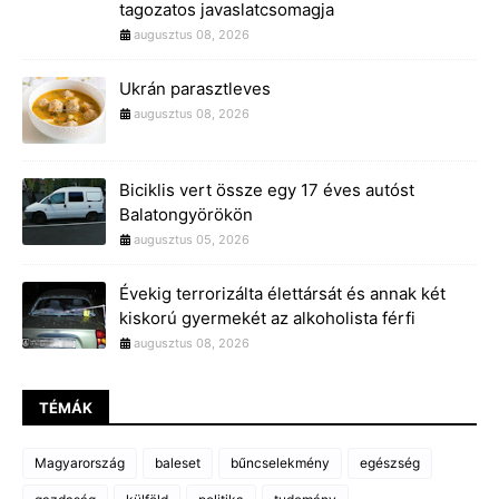
tagozatos javaslatcsomagja
augusztus 08, 2026
Ukrán parasztleves
augusztus 08, 2026
Biciklis vert össze egy 17 éves autóst
Balatongyörökön
augusztus 05, 2026
Évekig terrorizálta élettársát és annak két
kiskorú gyermekét az alkoholista férfi
augusztus 08, 2026
TÉMÁK
Magyarország
baleset
bűncselekmény
egészség