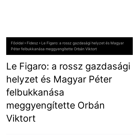
Főoldal
Fidesz
Le Figaro: a rossz gazdasági helyzet és Magyar
Péter felbukkanása meggyengítette Orbán Viktort
Le Figaro: a rossz gazdasági
helyzet és Magyar Péter
felbukkanása
meggyengítette Orbán
Viktort