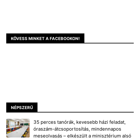
KÖVESS MINKET A FACEBOOKON!
NÉPSZERŰ
35 perces tanórák, kevesebb házi feladat,
óraszám-átcsoportosítás, mindennapos
meseolvasás – elkészült a minisztérium alsó