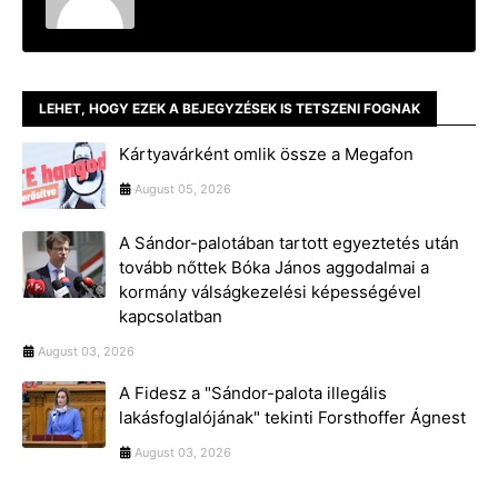
LEHET, HOGY EZEK A BEJEGYZÉSEK IS TETSZENI FOGNAK
Kártyavárként omlik össze a Megafon
August 05, 2026
A Sándor-palotában tartott egyeztetés után
tovább nőttek Bóka János aggodalmai a
kormány válságkezelési képességével
kapcsolatban
August 03, 2026
A Fidesz a "Sándor-palota illegális
lakásfoglalójának" tekinti Forsthoffer Ágnest
August 03, 2026