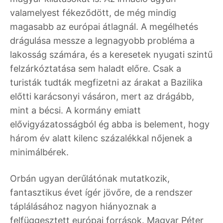
valamelyest fékeződött, de még mindig
magasabb az európai átlagnál. A megélhetés
drágulása messze a legnagyobb probléma a
lakosság számára, és a keresetek nyugati szintű
felzárkóztatása sem haladt előre. Csak a
turisták tudták megfizetni az árakat a Bazilika
előtti karácsonyi vásáron, mert az drágább,
mint a bécsi. A kormány emiatt
elővigyázatosságból ég abba is belement, hogy
három év alatt kilenc százalékkal nőjenek a
minimálbérek.
Orbán ugyan derűlátónak mutatkozik,
fantasztikus évet ígér jövőre, de a rendszer
táplálásához nagyon hiányoznak a
felfüggesztett európai források. Magyar Péter