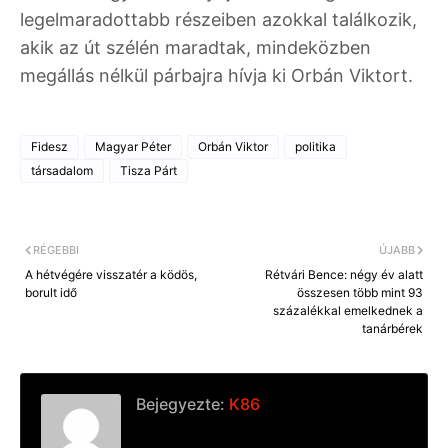
legelmaradottabb részeiben azokkal találkozik,
akik az út szélén maradtak, mindeközben
megállás nélkül párbajra hívja ki Orbán Viktort.
Fidesz
Magyar Péter
Orbán Viktor
politika
társadalom
Tisza Párt
RÉGEBBI
ÚJABB
A hétvégére visszatér a ködös,
Rétvári Bence: négy év alatt
borult idő
összesen több mint 93
százalékkal emelkednek a
tanárbérek
Bejegyezte:
K86