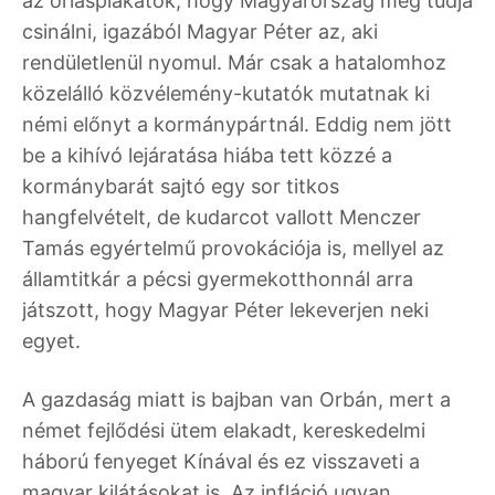
az óriásplakátok, hogy Magyarország meg tudja
csinálni, igazából Magyar Péter az, aki
rendületlenül nyomul. Már csak a hatalomhoz
közelálló közvélemény-kutatók mutatnak ki
némi előnyt a kormánypártnál. Eddig nem jött
be a kihívó lejáratása hiába tett közzé a
kormánybarát sajtó egy sor titkos
hangfelvételt, de kudarcot vallott Menczer
Tamás egyértelmű provokációja is, mellyel az
államtitkár a pécsi gyermekotthonnál arra
játszott, hogy Magyar Péter lekeverjen neki
egyet.
A gazdaság miatt is bajban van Orbán, mert a
német fejlődési ütem elakadt, kereskedelmi
háború fenyeget Kínával és ez visszaveti a
magyar kilátásokat is. Az infláció ugyan