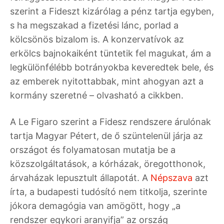
szerint a Fideszt kizárólag a pénz tartja egyben,
s ha megszakad a fizetési lánc, porlad a
kölcsönös bizalom is. A konzervatívok az
erkölcs bajnokaiként tüntetik fel magukat, ám a
legkülönfélébb botrányokba keveredtek bele, és
az emberek nyitottabbak, mint ahogyan azt a
kormány szeretné – olvasható a cikkben.
A Le Figaro szerint a Fidesz rendszere árulónak
tartja Magyar Pétert, de ő szüntelenül járja az
országot és folyamatosan mutatja be a
közszolgáltatások, a kórházak, öregotthonok,
árvaházak lepusztult állapotát. A
Népszava
azt
írta, a budapesti tudósító nem titkolja, szerinte
jókora demagógia van amögött, hogy „a
rendszer egykori aranyifja” az ország