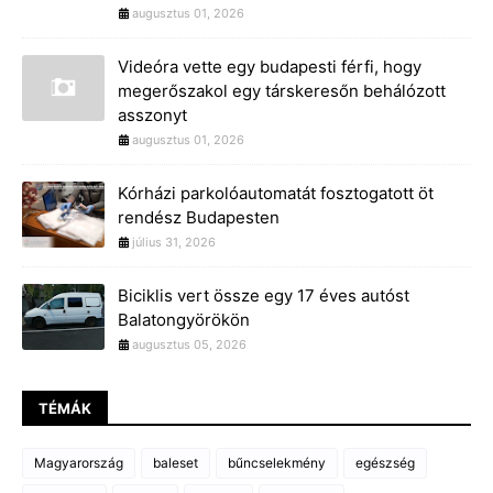
augusztus 01, 2026
Videóra vette egy budapesti férfi, hogy
megerőszakol egy társkeresőn behálózott
asszonyt
augusztus 01, 2026
Kórházi parkolóautomatát fosztogatott öt
rendész Budapesten
július 31, 2026
Biciklis vert össze egy 17 éves autóst
Balatongyörökön
augusztus 05, 2026
TÉMÁK
Magyarország
baleset
bűncselekmény
egészség