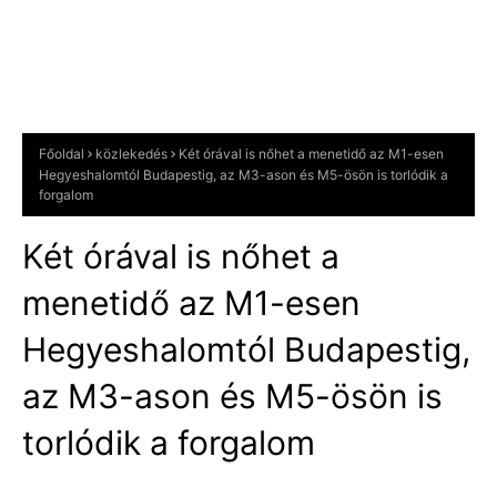
Főoldal
közlekedés
Két órával is nőhet a menetidő az M1-esen
Hegyeshalomtól Budapestig, az M3-ason és M5-ösön is torlódik a
forgalom
Két órával is nőhet a
menetidő az M1-esen
Hegyeshalomtól Budapestig,
az M3-ason és M5-ösön is
torlódik a forgalom