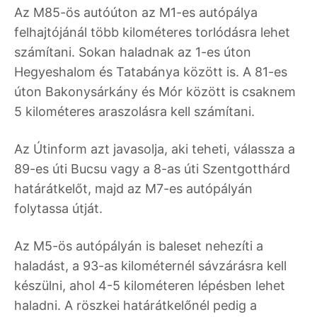
Az M85-ös autóúton az M1-es autópálya
felhajtójánál több kilométeres torlódásra lehet
számítani. Sokan haladnak az 1-es úton
Hegyeshalom és Tatabánya között is. A 81-es
úton Bakonysárkány és Mór között is csaknem
5 kilométeres araszolásra kell számítani.
Az Útinform azt javasolja, aki teheti, válassza a
89-es úti Bucsu vagy a 8-as úti Szentgotthárd
határátkelőt, majd az M7-es autópályán
folytassa útját.
Az M5-ös autópályán is baleset nehezíti a
haladást, a 93-as kilométernél sávzárásra kell
készülni, ahol 4-5 kilométeren lépésben lehet
haladni. A röszkei határátkelőnél pedig a