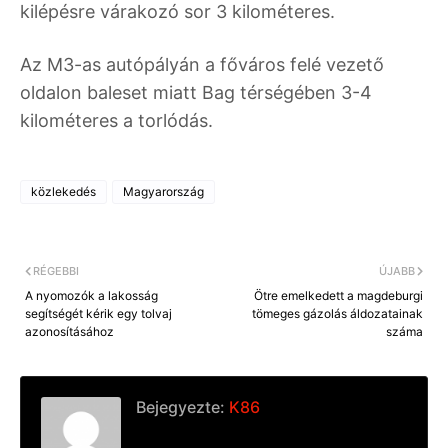
kilépésre várakozó sor 3 kilométeres.
Az M3-as autópályán a főváros felé vezető
oldalon baleset miatt Bag térségében 3-4
kilométeres a torlódás.
közlekedés
Magyarország
RÉGEBBI
ÚJABB
A nyomozók a lakosság
Ötre emelkedett a magdeburgi
segítségét kérik egy tolvaj
tömeges gázolás áldozatainak
azonosításához
száma
Bejegyezte:
K86