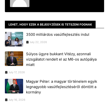
LEHET, HOGY EZEK A BEJEGYZÉSEK IS TETSZENI FOGNAK
3500 milliárdos vasútfejlesztés indul
July 22, 2026
Súlyos ügyre bukkant Vitézy, azonnali
vizsgálatot rendelt el az M6-os autópálya
miatt
July 17, 2026
Magyar Péter: a magyar történelem egyik
legnagyobb vasútfejlesztéséről döntött a
kormány
July 16, 2026