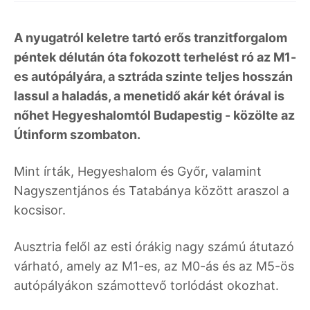
A nyugatról keletre tartó erős tranzitforgalom
péntek délután óta fokozott terhelést ró az M1-
es autópályára, a sztráda szinte teljes hosszán
lassul a haladás, a menetidő akár két órával is
nőhet Hegyeshalomtól Budapestig - közölte az
Útinform szombaton.
Mint írták, Hegyeshalom és Győr, valamint
Nagyszentjános és Tatabánya között araszol a
kocsisor.
Ausztria felől az esti órákig nagy számú átutazó
várható, amely az M1-es, az M0-ás és az M5-ös
autópályákon számottevő torlódást okozhat.