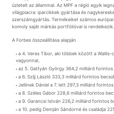
üzletelt az állammal. Az MPF a régió egyik legn
világpiacra: iparcikkek gyártása és nagykeres
szerszámgyártás. Termékeiket számos európai 
komoly saját márkás portfólióval is rendelkezik
A Forbes összeállítása alapján
a 4. Veres Tibor, aki többek között a Wallis-
vagyonnal,
az 5. Gattyán György 364,2 milliárd forintos
a 6. Szíjj László 333,3 milliárd forintos becs
Jellinek Dániel a 7. lett 297,3 milliárd forint
a 8. Széles Gábor 228,6 milliárd forintos be
a 9. Garancsi István 226,2 milliárd forintos 
a 10. pedig Demján Sándorné és családja 225,