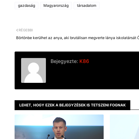
gazdaság
Magyarország
társadalom
RÉGEBBI
Börtönbe kerülhet az anya, aki brutálisan megverte lánya iskolatársát
Bejegyezte:
K86
LEHET, HOGY EZEK A BEJEGYZÉSEK IS TETSZENI FOGNAK