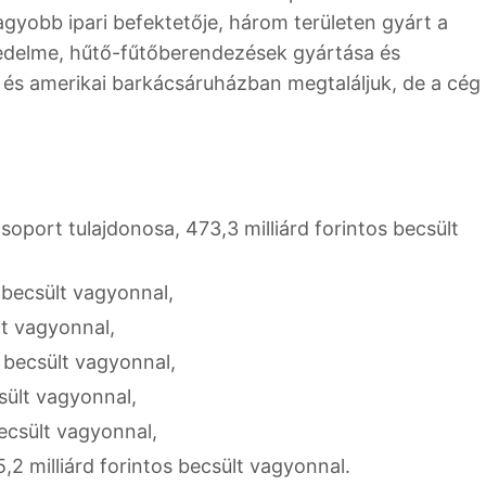
agyobb ipari befektetője, három területen gyárt a
kedelme, hűtő-fűtőberendezések gyártása és
és amerikai barkácsáruházban megtaláljuk, de a cég
.
csoport tulajdonosa, 473,3 milliárd forintos becsült
 becsült vagyonnal,
ült vagyonnal,
os becsült vagyonnal,
csült vagyonnal,
becsült vagyonnal,
2 milliárd forintos becsült vagyonnal.