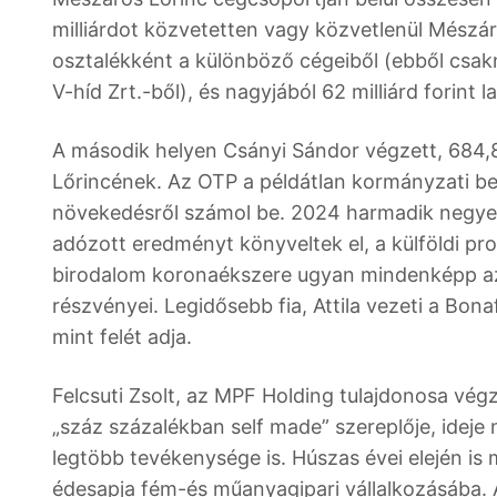
milliárdot közvetetten vagy közvetlenül Mészáro
osztalékként a különböző cégeiből (ebből csakn
V-híd Zrt.-ből), és nagyjából 62 milliárd forint
A második helyen Csányi Sándor végzett, 684,8
Lőrincének. Az OTP a példátlan kormányzati b
növekedésről számol be. 2024 harmadik negyed
adózott eredményt könyveltek el, a külföldi pro
birodalom koronaékszere ugyan mindenképp az 
részvényei. Legidősebb fia, Attila vezeti a Bo
mint felét adja.
Felcsuti Zsolt, az MPF Holding tulajdonosa végz
„száz százalékban self made” szereplője, ideje n
legtöbb tevékenysége is. Húszas évei elején is
édesapja fém-és műanyagipari vállalkozásába. 