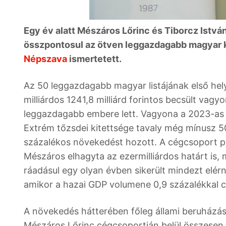
Egy év alatt Mészáros Lőrinc és Tiborcz István
összpontosul az ötven leggazdagabb magyar k
Népszava
ismertetett.
Az 50 leggazdagabb magyar listájának első helyén
milliárdos 1241,8 milliárd forintos becsült vag
leggazdagabb embere lett. Vagyona a 2023-as 
Extrém tőzsdei kitettsége tavaly még mínusz 50 
százalékos növekedést hozott. A cégcsoport p
Mészáros elhagyta az ezermilliárdos határt is
ráadásul egy olyan évben sikerült mindezt elérn
amikor a hazai GDP volumene 0,9 százalékkal 
A növekedés hátterében főleg állami beruházáso
Mészáros Lőrinc cégcsoportján belül összesen 1