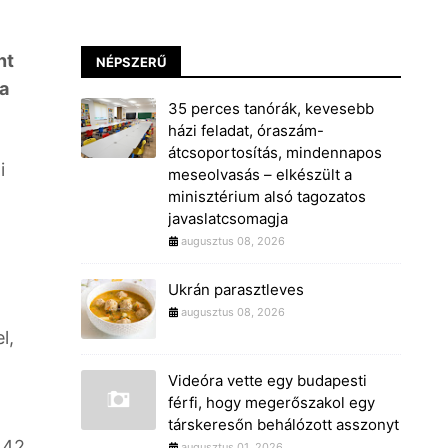
nt
NÉPSZERŰ
 a
35 perces tanórák, kevesebb
házi feladat, óraszám-
átcsoportosítás, mindennapos
i
meseolvasás – elkészült a
minisztérium alsó tagozatos
javaslatcsomagja
augusztus 08, 2026
Ukrán parasztleves
augusztus 08, 2026
l,
Videóra vette egy budapesti
férfi, hogy megerőszakol egy
társkeresőn behálózott asszonyt
142
augusztus 01, 2026