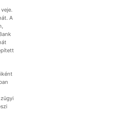
 veje.
nát. A
n,
 Bank
nát
pített
iként
bban
nzügyi
szi