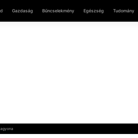
ld
Gazdaság
Bűncselekmény
Egészség
Tudomány
 vagyona