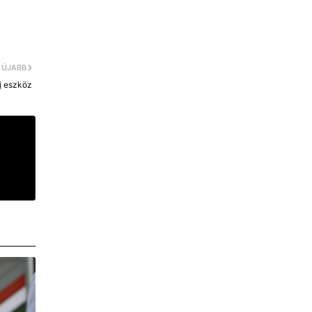
ÚJABB
új eszköz