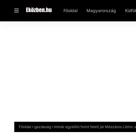
Főoldal
Magyarország
Külfö
Főoldal
gazdaság
Immár egybillió forint felett jár Mészáros Lőrinc