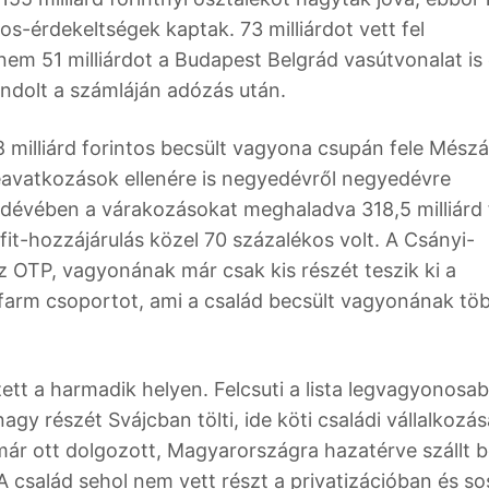
s-érdekeltségek kaptak. 73 milliárdot vett fel
em 51 milliárdot a Budapest Belgrád vasútvonalat is 
 landolt a számláján adózás után.
 milliárd forintos becsült vagyona csupán fele Mész
eavatkozások ellenére is negyedévről negyedévre
évében a várakozásokat meghaladva 318,5 milliárd 
fit-hozzájárulás közel 70 százalékos volt. A Csányi-
OTP, vagyonának már csak kis részét teszik ki a
nafarm csoportot, ami a család becsült vagyonának tö
ett a harmadik helyen. Felcsuti a lista legvagyonosab
agy részét Svájcban tölti, ide köti családi vállalkozás
 már ott dolgozott, Magyarországra hazatérve szállt 
A család sehol nem vett részt a privatizációban és s