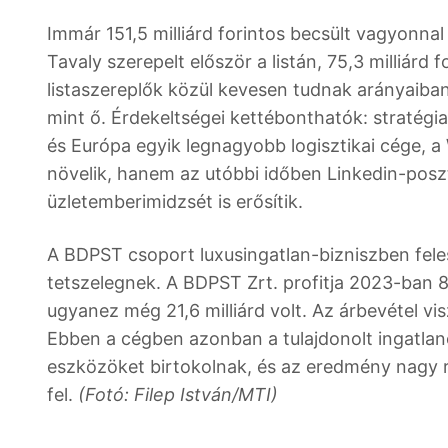
Immár 151,5 milliárd forintos becsült vagyonnal 
Tavaly szerepelt először a listán, 75,3 milliárd
listaszereplők közül kevesen tudnak arányaib
mint ő. Érdekeltségei kettébonthatók: stratégia
és Európa egyik legnagyobb logisztikai cége, 
növelik, hanem az utóbbi időben Linkedin-poszt
üzletemberimidzsét is erősítik.
A BDPST csoport luxusingatlan-bizniszben fele
tetszelegnek. A BDPST Zrt. profitja 2023-ban 8,
ugyanez még 21,6 milliárd volt. Az árbevétel visz
Ebben a cégben azonban a tulajdonolt ingatlan
eszközöket birtokolnak, és az eredmény nagy ré
fel.
(Fotó: Filep István/MTI)