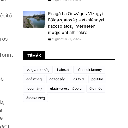
Reagált a Országos Vízügyi
építő
Főigazgatóság a vízhiánnyal
kapcsolatos, interneten
megjelent álhírekre
áros
augusztus 01, 2026
forint
TÉMÁK
Magyarország
baleset
bűncselekmény
bb
egészség
gazdaság
külföld
politika
tudomány
ukrán-orosz háború
életmód
érdekesség
b,
a
be
osem