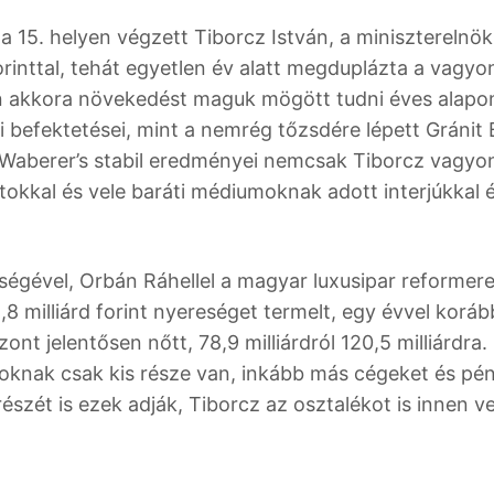
a 15. helyen végzett Tiborcz István, a miniszterelnök
 forinttal, tehát egyetlen év alatt megduplázta a vagyo
an akkora növekedést maguk mögött tudni éves alapo
i befektetései, mint a nemrég tőzsdére lépett Gránit
a Waberer’s stabil eredményei nemcsak Tiborcz vagyo
okkal és vele baráti médiumoknak adott interjúkkal é
ségével, Orbán Ráhellel a magyar luxusipar reformere
8 milliárd forint nyereséget termelt, egy évvel korá
ont jelentősen nőtt, 78,9 milliárdról 120,5 milliárdra.
oknak csak kis része van, inkább más cégeket és pé
szét is ezek adják, Tiborcz az osztalékot is innen ve