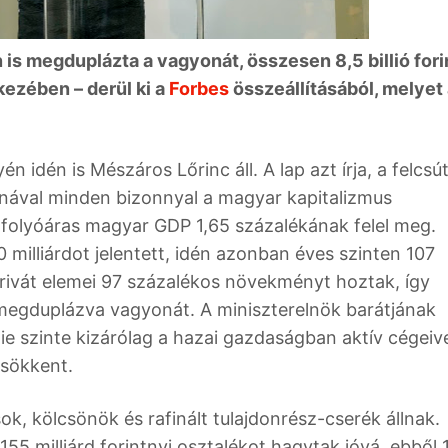
 is megduplázta a vagyonát, összesen 8,5 billió fori
ezében – derül ki a
Forbes
összeállításából, melyet
 idén is Mészáros Lőrinc áll. A lap azt írja, a felcsút
yonával minden bizonnyal a magyar kapitalizmus
folyóáras magyar GDP 1,65 százalékának felel meg.
milliárdot jelentett, idén azonban éves szinten 107
rivát elemei 97 százalékos növekményt hoztak, így
, megduplázva vagyonát. A miniszterelnök barátjának
ie szinte kizárólag a hazai gazdaságban aktív cégeive
csökkent.
k, kölcsönök és rafinált tulajdonrész-cserék állnak.
55 milliárd forintnyi osztalékot hagytak jóvá, ebből 