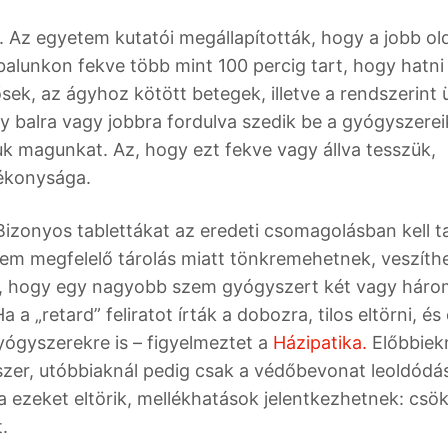
 Az egyetem kutatói megállapították, hogy a jobb ol
 balunkon fekve több mint 100 percig tart, hogy hatni
sek, az ágyhoz kötött betegek, illetve a rendszerint 
gy balra vagy jobbra fordulva szedik be a gyógyszerei
k magunkat. Az, hogy ezt fekve vagy állva tesszük,
ékonysága.
Bizonyos tablettákat az eredeti csomagolásban kell ta
nem megfelelő tárolás miatt tönkremehetnek, veszíth
ik, hogy egy nagyobb szem gyógyszert két vagy háro
a „retard” feliratot írták a dobozra, tilos eltörni, és
gyógyszerekre is – figyelmeztet a
Házipatika.
Előbbiekn
szer, utóbbiaknál pedig csak a védőbevonat leoldódá
 ezeket eltörik, mellékhatások jelentkezhetnek: csö
.