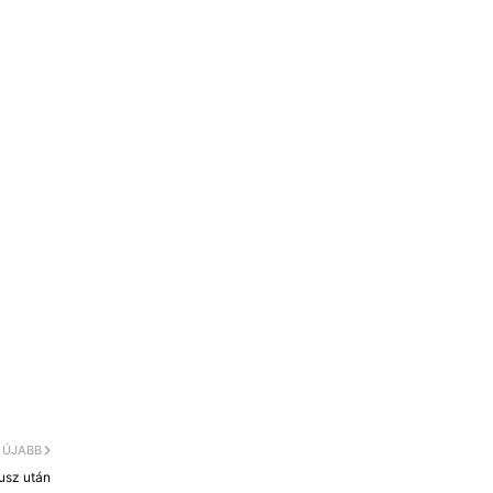
ÚJABB
usz után