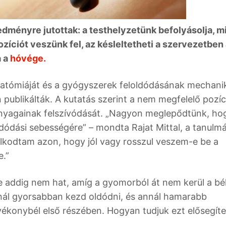
ményre jutottak: a testhelyzetünk befolyásolja, m
zíciót veszünk fel, az késleltetheti a szervezetben
a a
hóvége.
atómiáját és a gyógyszerek feloldódásának mechanik
 publikálták. A kutatás szerint a nem megfelelő pozíc
óanyagainak felszívódását. „Nagyon meglepődtünk, ho
oldódási sebességére” – mondta Rajat Mittal, a tanulm
lkodtam azon, hogy jól vagy rosszul veszem-e be a
e.”
 addig nem hat, amíg a gyomorból át nem kerül a bé
nnál gyorsabban kezd oldódni, és annál hamarabb
ékonybél első részében. Hogyan tudjuk ezt elősegíte