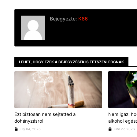
Bejegyezte:
K86
LEHET, HOGY EZEK A BEJEGYZÉSEK IS TETSZENI FOGNAK
Ezt biztosan nem sejtetted a
Nem igaz, ho
dohányzásról
alkohol egés
July 04, 2026
June 27, 2026