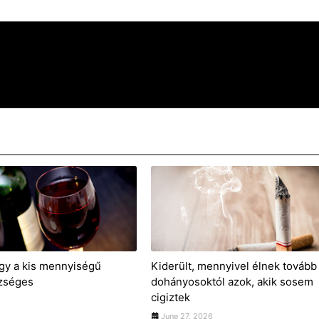
gy a kis mennyiségű
Kiderült, mennyivel élnek tovább
zséges
dohányosoktól azok, akik sosem
cigiztek
June 27, 2026