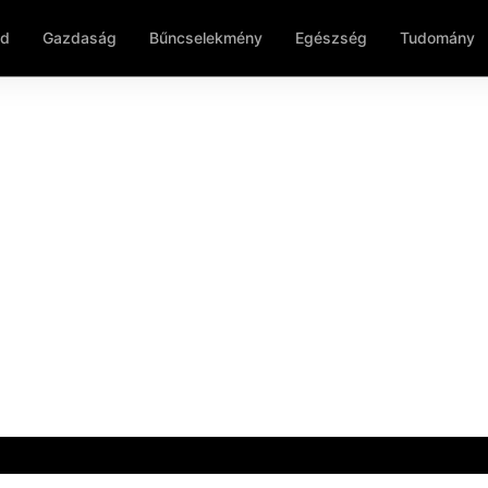
ld
Gazdaság
Bűncselekmény
Egészség
Tudomány