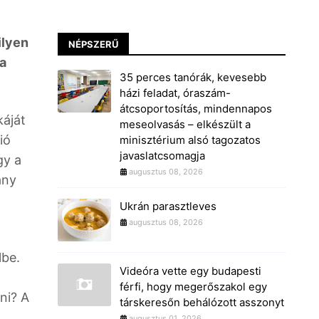
ilyen
NÉPSZERŰ
 a
35 perces tanórák, kevesebb
házi feladat, óraszám-
átcsoportosítás, mindennapos
áját
meseolvasás – elkészült a
ió
minisztérium alsó tagozatos
javaslatcsomagja
gy a
augusztus 08, 2026
ány
Ukrán parasztleves
augusztus 08, 2026
lbe.
Videóra vette egy budapesti
férfi, hogy megerőszakol egy
ni? A
társkeresőn behálózott asszonyt
augusztus 01, 2026