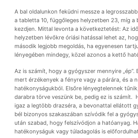
A bal oldalunkon feküdni messze a legrosszabb.
a tabletta 10, függőleges helyzetben 23, míg a
kezdjen. Mittal levonta a következtetést: Az idő
helyzetben lévőkre óriási hatással lehet az, ho
második legjobb megoldás, ha egyenesen tartju
lényegében mindegy, közel azonos a kettő hat
Az is számít, hogy a gyógyszer mennyire „ép”. 
mert érzékenyek a fényre vagy a párára, és a 
hatékonyságukból. Elsőre lényegtelennek tűn
darabra törve veszünk be, pedig ez is számít. Ha 
igaz a legtöbb drazséra, a bevonattal ellátott 
bél bizonyos szakaszában szívódik fel a gyógy
után szabad, hogy felszívódjon a hatóanyag. Ha
hatékonyságuk vagy túladagolás is előfordulhat