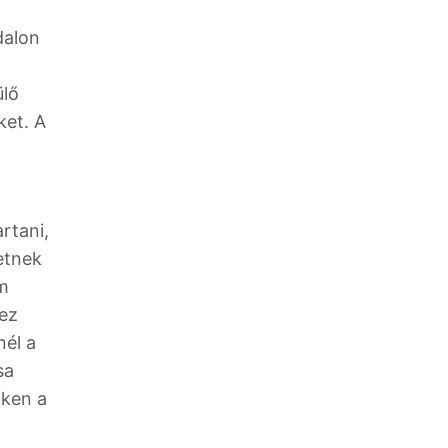
dalon
ülő
ket. A
rtani,
etnek
m
 ez
él a
sa
kken a