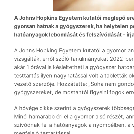
A Johns Hopkins Egyetem kutatói meglepő ered
gyorsan hatnak a gyógyszerek, ha helytelen po
hatóanyagok lebomlását és felszívódását - írj
A Johns Hopking Egyetem kutatói a gyomor an
vizsgálták, erről szóló tanulmányukat 2022-ben
akár 1 órával is késleltetheti a gyógyszer hat
testtartás ilyen nagyhatással volt a tabletták 
vezető szerzője. Hozzátette: „Soha nem gondo
gyógyszereket, de mostantól figyelni fogok err
A hóvége cikke szerint a gyógyszerek többsége
Minél hamarabb éri el a gyomor alsó részét, a
szívódnak fel a hatóanyagok a nyombélben, a v
megfelelő testartással.