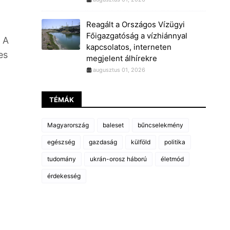
Reagált a Országos Vízügyi
Főigazgatóság a vízhiánnyal
 A
kapcsolatos, interneten
es
megjelent álhírekre
augusztus 01, 2026
TÉMÁK
Magyarország
baleset
bűncselekmény
egészség
gazdaság
külföld
politika
tudomány
ukrán-orosz háború
életmód
érdekesség