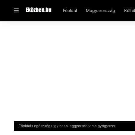
Főoldal
Magyarország
Külfö
Főoldal
egészség
Így hat a leggyorsabban a gyógyszer