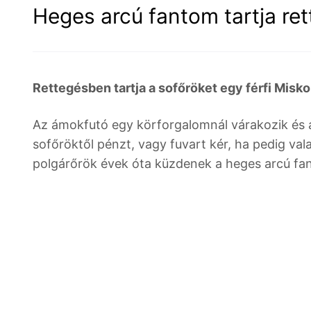
Heges arcú fantom tartja re
Rettegésben tartja a sofőröket egy férfi Misk
Az ámokfutó egy körforgalomnál várakozik és az
sofőröktől pénzt, vagy fuvart kér, ha pedig vala
polgárőrök évek óta küzdenek a heges arcú fan