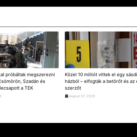
kal próbáltak megszerezni
Közel 10 milliót vittek el egy sásd
 Csömörön, Szadán és
házból – elfogták a betörőt és az 
lecsapott a TEK
szerzőt
6
August 07, 2026