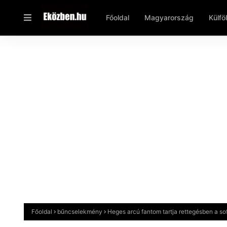
Főoldal
Magyarország
Külfö
Főoldal
bűncselekmény
Heges arcú fantom tartja rettegésben a so