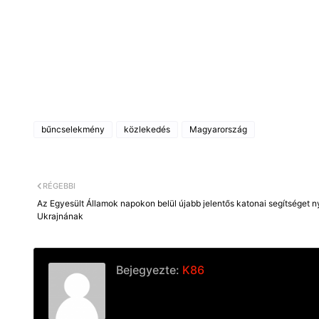
bűncselekmény
közlekedés
Magyarország
RÉGEBBI
Az Egyesült Államok napokon belül újabb jelentős katonai segítséget n
Ukrajnának
Bejegyezte:
K86