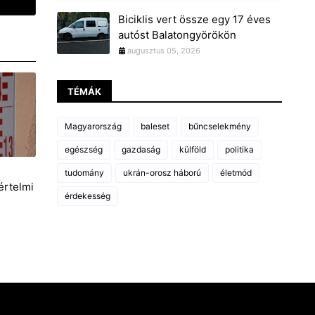
Biciklis vert össze egy 17 éves
autóst Balatongyörökön
augusztus 05, 2026
TÉMÁK
Magyarország
baleset
bűncselekmény
egészség
gazdaság
külföld
politika
i
tudomány
ukrán-orosz háború
életmód
értelmi
érdekesség