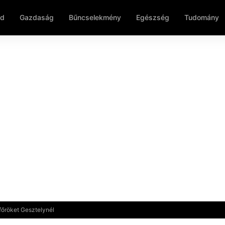
ld
Gazdaság
Bűncselekmény
Egészség
Tudomány
főröket Gesztelynél