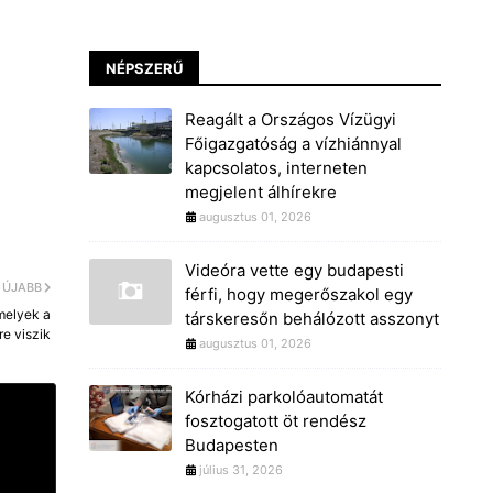
NÉPSZERŰ
Reagált a Országos Vízügyi
Főigazgatóság a vízhiánnyal
kapcsolatos, interneten
megjelent álhírekre
augusztus 01, 2026
Videóra vette egy budapesti
ÚJABB
férfi, hogy megerőszakol egy
amelyek a
társkeresőn behálózott asszonyt
re viszik
augusztus 01, 2026
Kórházi parkolóautomatát
fosztogatott öt rendész
Budapesten
július 31, 2026