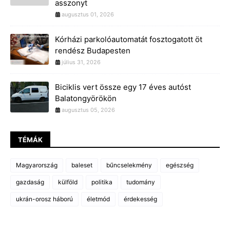
asszonyt
augusztus 01, 2026
Kórházi parkolóautomatát fosztogatott öt
rendész Budapesten
július 31, 2026
Biciklis vert össze egy 17 éves autóst
Balatongyörökön
augusztus 05, 2026
TÉMÁK
Magyarország
baleset
bűncselekmény
egészség
gazdaság
külföld
politika
tudomány
ukrán-orosz háború
életmód
érdekesség