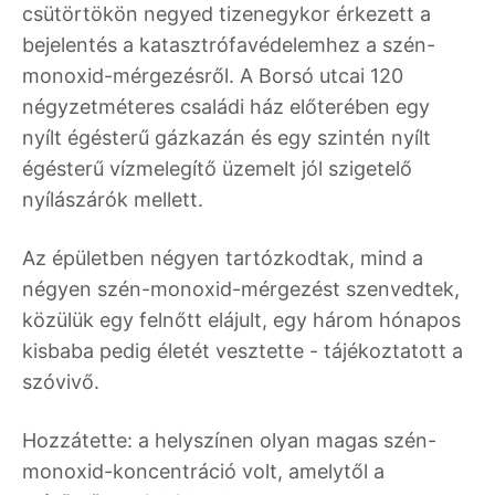
csütörtökön negyed tizenegykor érkezett a
bejelentés a katasztrófavédelemhez a szén-
monoxid-mérgezésről. A Borsó utcai 120
négyzetméteres családi ház előterében egy
nyílt égésterű gázkazán és egy szintén nyílt
égésterű vízmelegítő üzemelt jól szigetelő
nyílászárók mellett.
Az épületben négyen tartózkodtak, mind a
négyen szén-monoxid-mérgezést szenvedtek,
közülük egy felnőtt elájult, egy három hónapos
kisbaba pedig életét vesztette - tájékoztatott a
szóvivő.
Hozzátette: a helyszínen olyan magas szén-
monoxid-koncentráció volt, amelytől a