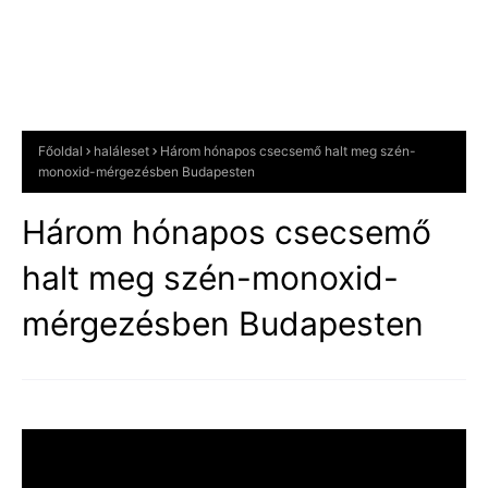
Főoldal
haláleset
Három hónapos csecsemő halt meg szén-
monoxid-mérgezésben Budapesten
Három hónapos csecsemő
halt meg szén-monoxid-
mérgezésben Budapesten