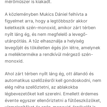
mérőműszer is kiakadt.
A közleményben Mukics Dániel felhívta a
figyelmet arra, hogy a legtöbbször akkor
keletkezik szén-monoxid, amikor zárt térben
nyílt láng ég, és nem megfelelő a levegő-
utánpótlás. A tűz elhasználja a helyiség
levegőjét és tökéletlen égés jön létre, amelynek
a mellékterméke a rendkívül mérgező szén-
monoxid.
Ahol zárt térben nyílt láng ég, ott állandó és
automatikus szellőzésről kell gondoskodni, nem
elég néha szellőztetni, az ablakokba
légbevezetőket kell szerelni. Emellett érdemes
évente egyszer ellenőriztetni a fűtőeszközöket,