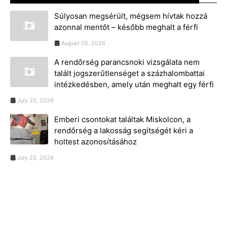
Súlyosan megsérült, mégsem hívtak hozzá
azonnal mentőt – később meghalt a férfi
August 05, 2026
A rendőrség parancsnoki vizsgálata nem
talált jogszerűtlenséget a százhalombattai
intézkedésben, amely után meghalt egy férfi
July 25, 2026
Emberi csontokat találtak Miskolcon, a
rendőrség a lakosság segítségét kéri a
holtest azonosításához
July 22, 2026