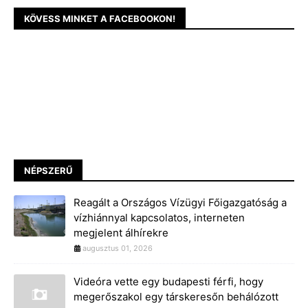
KÖVESS MINKET A FACEBOOKON!
NÉPSZERŰ
Reagált a Országos Vízügyi Főigazgatóság a
vízhiánnyal kapcsolatos, interneten
megjelent álhírekre
augusztus 01, 2026
Videóra vette egy budapesti férfi, hogy
megerőszakol egy társkeresőn behálózott