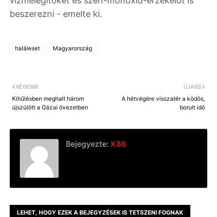
vízmelegítőket és szén-monoxid-érzékelőt is
beszerezni - emelte ki.
haláleset
Magyarország
RÉGEBBI
ÚJABB
Kihűlésben meghalt három
A hétvégére visszatér a ködös,
újszülött a Gázai övezetben
borult idő
Bejegyezte:
K86
LEHET, HOGY EZEK A BEJEGYZÉSEK IS TETSZENI FOGNAK