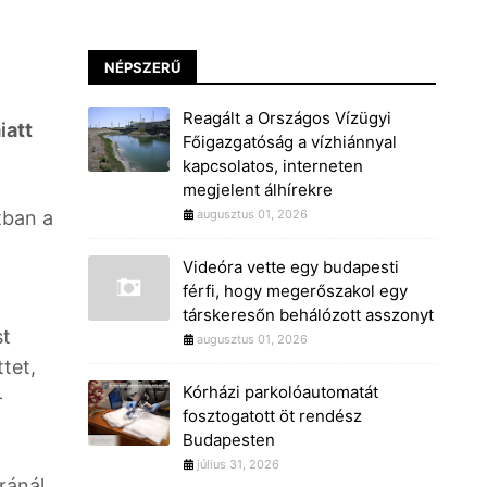
NÉPSZERŰ
Reagált a Országos Vízügyi
iatt
Főigazgatóság a vízhiánnyal
kapcsolatos, interneten
megjelent álhírekre
tban a
augusztus 01, 2026
Videóra vette egy budapesti
férfi, hogy megerőszakol egy
társkeresőn behálózott asszonyt
st
augusztus 01, 2026
tet,
Kórházi parkolóautomatát
-
fosztogatott öt rendész
Budapesten
július 31, 2026
ránál