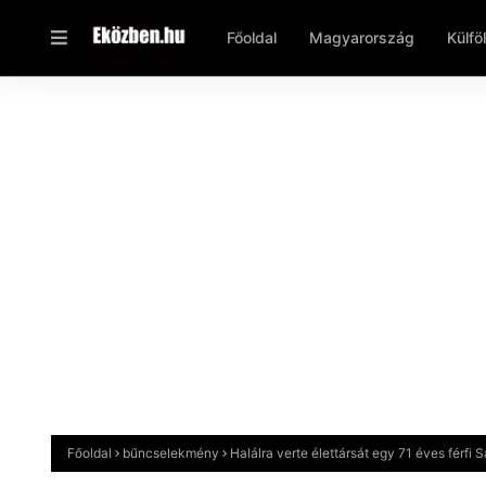
Főoldal
Magyarország
Külfö
Főoldal
bűncselekmény
Halálra verte élettársát egy 71 éves férfi