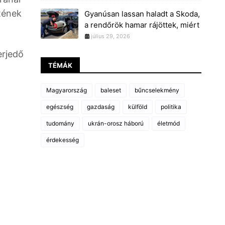
tének
Gyanúsan lassan haladt a Skoda,
a rendőrök hamar rájöttek, miért
július 29, 2026
erjedő
TÉMÁK
Magyarország
baleset
bűncselekmény
egészség
gazdaság
külföld
politika
tudomány
ukrán-orosz háború
életmód
érdekesség