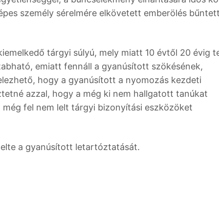
épes személy sérelmére elkövetett emberölés bűntet
iemelkedő tárgyi súlyú, mely miatt 10 évtől 20 évig t
zabható, emiatt fennáll a gyanúsított szökésének,
ételezhető, hogy a gyanúsított a nyomozás kezdeti
tetné azzal, hogy a még ki nem hallgatott tanúkat
 még fel nem lelt tárgyi bizonyítási eszközöket
lte a gyanúsított letartóztatását.