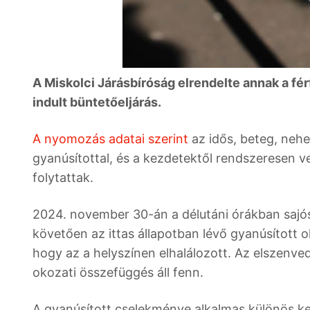
A Miskolci Járásbíróság elrendelte annak a fér
indult büntetőeljárás.
A nyomozás adatai szerint
az idős, beteg, nehe
gyanúsítottal, és a kezdetektől rendszeresen v
folytattak.
2024. november 30-án a délutáni órákban sajó
követően az ittas állapotban lévő gyanúsított o
hogy az a helyszínen elhalálozott. Az elszenved
okozati összefüggés áll fenn.
A gyanúsított cselekménye alkalmas különös ke