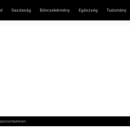
ld
Gazdaság
Bűncselekmény
Egészség
Tudomány
 Sajószentpéteren