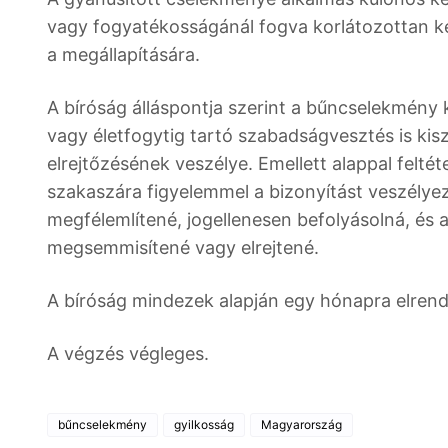
vagy fogyatékosságánál fogva korlátozottan k
a megállapítására.
A bíróság álláspontja szerint a bűncselekmény k
vagy életfogytig tartó szabadságvesztés is kis
elrejtőzésének veszélye. Emellett alappal felt
szakaszára figyelemmel a bizonyítást veszélyez
megfélemlítené, jogellenesen befolyásolná, és a
megsemmisítené vagy elrejtené.
A bíróság mindezek alapján egy hónapra elrende
A végzés végleges.
bűncselekmény
gyilkosság
Magyarország