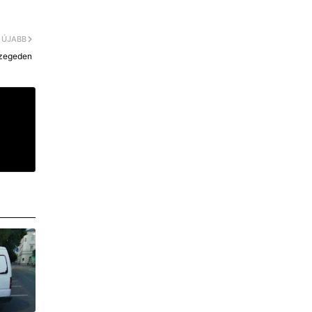
ÚJABB
 Szegeden