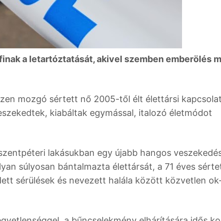
finak a letartóztatását, akivel szemben emberölés m
zen mozgó sértett nő 2005-től élt élettársi kapcsola
eszekedtek, kiabáltak egymással, italozó életmódot
szentpéteri lakásukban egy újabb hangos veszekedé
lyan súlyosan bántalmazta élettársát, a 71 éves sértet
ett sérülések és nevezett halála között közvetlen ok
gyetlenséggel, a bűncselekmény elhárítására idős ko