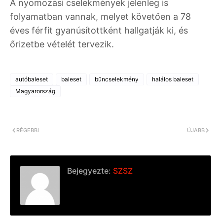
A nyomozási cselekmények jelenleg is
folyamatban vannak, melyet követően a 78
éves férfit gyanúsítottként hallgatják ki, és
őrizetbe vételét tervezik.
autóbaleset
baleset
bűncselekmény
halálos baleset
Magyarország
RÉGEBBI
ÚJABB
Bejegyezte:
SZSZ