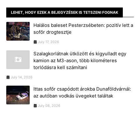
LEHET, HOGY EZEK A BEJEGYZÉSEK IS TETSZENI FOGNAK
Halálos baleset Pesterzsébeten: pozitív lett a
sofőr drogtesztje
July 17, 2026
Szalagkorlátnak ütközött és kigyulladt egy
kamion az M3-ason, több kilométeres
torlódásra kell számítani
July 14, 2026
Ittas sofőr csapódott árokba Dunaföldvárnál:
az autóban vodkás üvegeket találtak
July 08, 2026