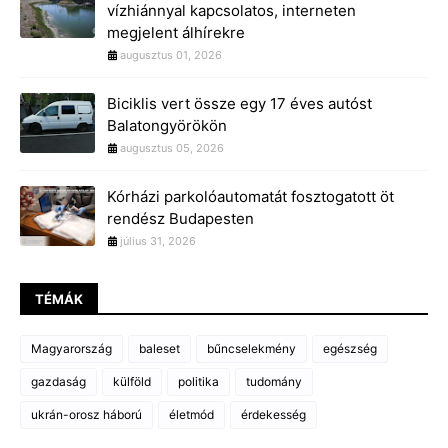
vízhiánnyal kapcsolatos, interneten
megjelent álhírekre
augusztus 01, 2026
Biciklis vert össze egy 17 éves autóst
Balatongyörökön
augusztus 05, 2026
Kórházi parkolóautomatát fosztogatott öt
rendész Budapesten
július 31, 2026
TÉMÁK
Magyarország
baleset
bűncselekmény
egészség
gazdaság
külföld
politika
tudomány
ukrán-orosz háború
életmód
érdekesség