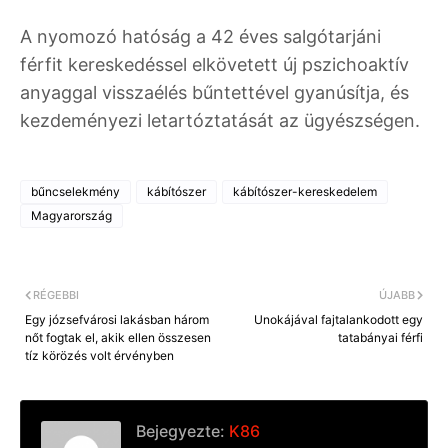
A nyomozó hatóság a 42 éves salgótarjáni
férfit kereskedéssel elkövetett új pszichoaktív
anyaggal visszaélés bűntettével gyanúsítja, és
kezdeményezi letartóztatását az ügyészségen.
bűncselekmény
kábítószer
kábítószer-kereskedelem
Magyarország
RÉGEBBI
ÚJABB
Egy józsefvárosi lakásban három
Unokájával fajtalankodott egy
nőt fogtak el, akik ellen összesen
tatabányai férfi
tíz körözés volt érvényben
Bejegyezte:
K86