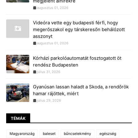
megjelent álhírekre
augusztus 01, 2026
Videóra vette egy budapesti férfi, hogy
megerőszakol egy társkeresőn behálózott
asszonyt
augusztus 01, 2026
Kórházi parkolóautomatát fosztogatott öt
rendész Budapesten
július 31, 2026
Gyanúsan lassan haladt a Skoda, a rendőrök
hamar rájöttek, miért
július 29, 2026
TÉMÁK
Magyarország
baleset
bűncselekmény
egészség