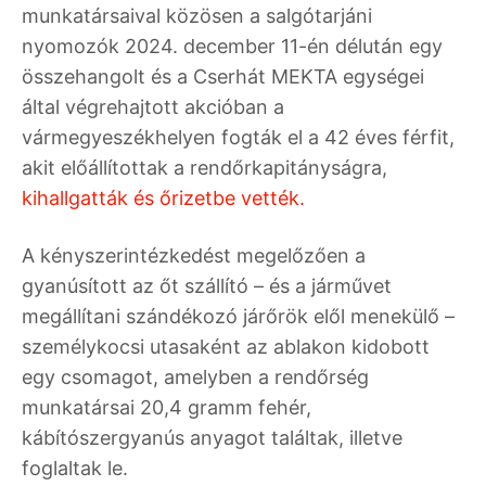
munkatársaival közösen a salgótarjáni
nyomozók 2024. december 11-én délután egy
összehangolt és a Cserhát MEKTA egységei
által végrehajtott akcióban a
vármegyeszékhelyen fogták el a 42 éves férfit,
akit előállítottak a rendőrkapitányságra,
kihallgatták és őrizetbe vették.
A kényszerintézkedést megelőzően a
gyanúsított az őt szállító – és a járművet
megállítani szándékozó járőrök elől menekülő –
személykocsi utasaként az ablakon kidobott
egy csomagot, amelyben a rendőrség
munkatársai 20,4 gramm fehér,
kábítószergyanús anyagot találtak, illetve
foglaltak le.