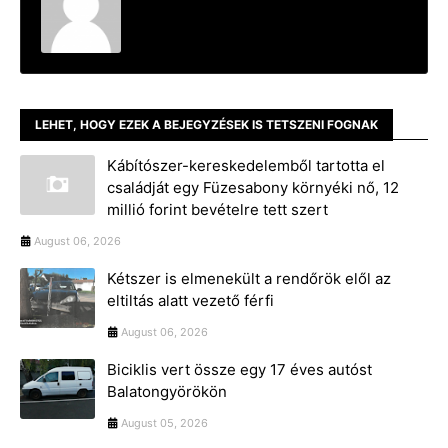
LEHET, HOGY EZEK A BEJEGYZÉSEK IS TETSZENI FOGNAK
Kábítószer-kereskedelemből tartotta el
családját egy Füzesabony környéki nő, 12
millió forint bevételre tett szert
August 06, 2026
Kétszer is elmenekült a rendőrök elől az
eltiltás alatt vezető férfi
August 06, 2026
Biciklis vert össze egy 17 éves autóst
Balatongyörökön
August 05, 2026