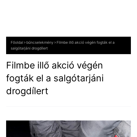
Főoldal
bűncselekmény
Filmbe illő akció végén fogták el a
salgótarjáni drogdílert
Filmbe illő akció végén
fogták el a salgótarjáni
drogdílert