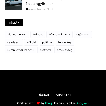
Balatongyörökön
augusztus 05, 2026
TÉMÁK
Magyarország
baleset
bűncselekmény
egészség
gazdaság
külföld
politika
tudomány
ukrán-orosz háború
életmód
érdekesség
FŐOLDAL
KAPCSOLAT
Crafted with
by
Blog
| Distributed by
Gooyaabi