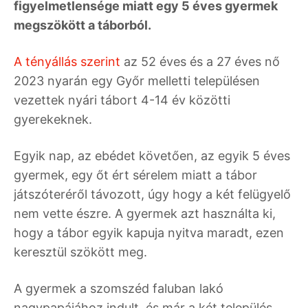
figyelmetlensége miatt egy 5 éves gyermek
megszökött a táborból.
A tényállás szerint
az 52 éves és a 27 éves nő
2023 nyarán egy Győr melletti településen
vezettek nyári tábort 4-14 év közötti
gyerekeknek.
Egyik nap, az ebédet követően, az egyik 5 éves
gyermek, egy őt ért sérelem miatt a tábor
játszóteréről távozott, úgy hogy a két felügyelő
nem vette észre. A gyermek azt használta ki,
hogy a tábor egyik kapuja nyitva maradt, ezen
keresztül szökött meg.
A gyermek a szomszéd faluban lakó
nagypapájához indult, és már a két település