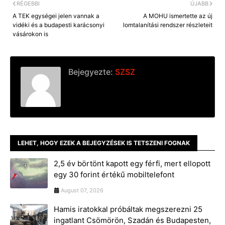
RÉGEBBI
ÚJABB
A TEK egységei jelen vannak a
A MOHU ismertette az új
vidéki és a budapesti karácsonyi
lomtalanítási rendszer részleteit
vásárokon is
Bejegyezte:
SZSZ
LEHET, HOGY EZEK A BEJEGYZÉSEK IS TETSZENI FOGNAK
2,5 év börtönt kapott egy férfi, mert ellopott
egy 30 forint értékű mobiltelefont
August 07, 2026
Hamis iratokkal próbáltak megszerezni 25
ingatlant Csömörön, Szadán és Budapesten,