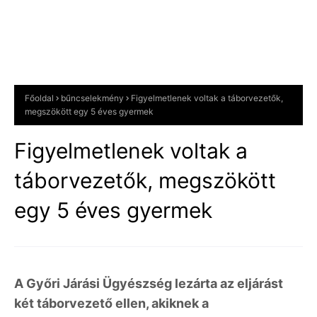
Főoldal
bűncselekmény
Figyelmetlenek voltak a táborvezetők,
megszökött egy 5 éves gyermek
Figyelmetlenek voltak a
táborvezetők, megszökött
egy 5 éves gyermek
A Győri Járási Ügyészség lezárta az eljárást
két táborvezető ellen, akiknek a