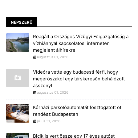
NÉPSZERŰ
Reagált a Országos Vízügyi Főigazgatóság a
vízhiánnyal kapcsolatos, interneten
megjelent álhírekre
augusztus 01, 2026
Videóra vette egy budapesti férfi, hogy
megerőszakol egy társkeresőn behálózott
asszonyt
augusztus 01, 2026
Kórházi parkolóautomatát fosztogatott öt
rendész Budapesten
július 31, 2026
Biciklis vert össze egy 17 éves autóst