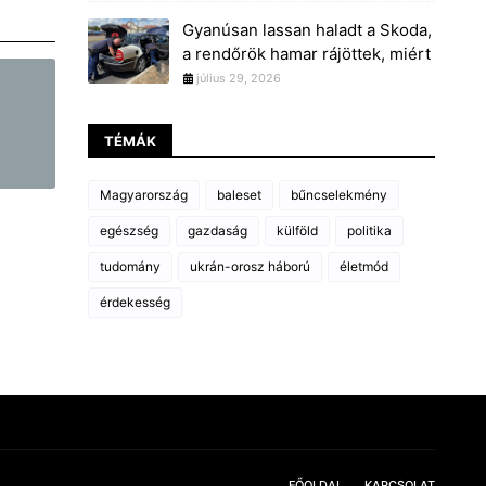
Gyanúsan lassan haladt a Skoda,
a rendőrök hamar rájöttek, miért
július 29, 2026
TÉMÁK
Magyarország
baleset
bűncselekmény
egészség
gazdaság
külföld
politika
tudomány
ukrán-orosz háború
életmód
érdekesség
FŐOLDAL
KAPCSOLAT