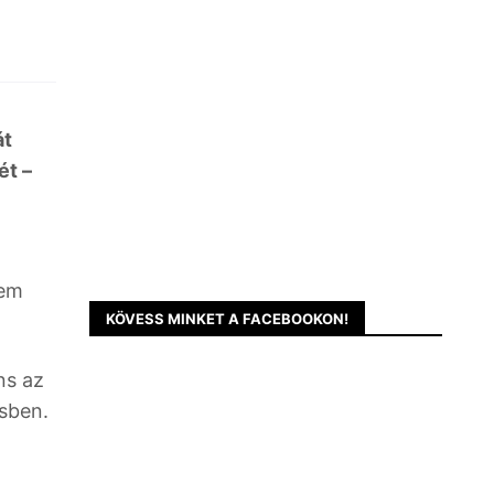
át
ét –
nem
KÖVESS MINKET A FACEBOOKON!
ns az
ésben.