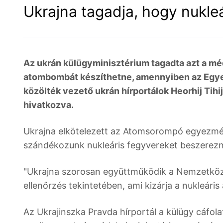
Ukrajna tagadja, hogy nukleá
Az ukrán külügyminisztérium tagadta azt a méd
atombombát készíthetne, amennyiben az Egyes
közölték vezető ukrán hírportálok Heorhij Tih
hivatkozva.
Ukrajna elkötelezett az Atomsorompó egyezmén
szándékozunk nukleáris fegyvereket beszerezni
"Ukrajna szorosan együttműködik a Nemzetközi
ellenőrzés tekintetében, ami kizárja a nukleáris
Az Ukrajinszka Pravda hírportál a külügy cáfol