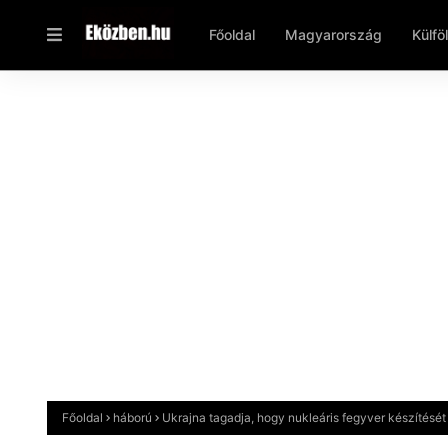
Főoldal
Magyarország
Külfö
Főoldal
háború
Ukrajna tagadja, hogy nukleáris fegyver készítését