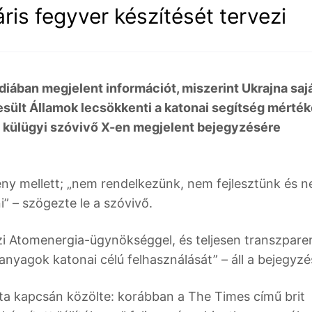
ris fegyver készítését tervezi
iában megjelent információt, miszerint Ukrajna saj
ült Államok lecsökkenti a katonai segítség mérték
ij külügyi szóvivő X-en megjelent bejegyzésére
y mellett; „nem rendelkezünk, nem fejlesztünk és 
” – szögezte le a szóvivő.
 Atomenergia-ügynökséggel, és teljesen transzpare
 anyagok katonai célú felhasználását” – áll a bejegyz
ata kapcsán közölte: korábban a The Times című brit