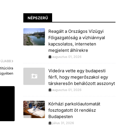
NÉPSZERŰ
Reagált a Országos Vízügyi
Főigazgatóság a vízhiánnyal
kapcsolatos, interneten
megjelent álhírekre
augusztus 01, 2026
ÚJABB
titúcióra
Videóra vette egy budapesti
 ügyében
férfi, hogy megerőszakol egy
társkeresőn behálózott asszonyt
augusztus 01, 2026
Kórházi parkolóautomatát
fosztogatott öt rendész
Budapesten
július 31, 2026