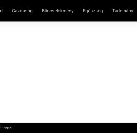
ld
Gazdaság
Bűncselekmény
Egészség
Tudomány
 tervezi