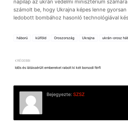
napilap az ukrán védelmi minisztérium számára k
számolt be, hogy Ukrajna képes lenne gyorsan 
ledobott bombához hasonló technológiával kés
háború
külföld
Oroszország
Ukrajna
ukrán-orosz há
RÉGEBBI
Idős és látássérült embereket rabolt ki két borsodi férfi
Bejegyezte:
SZSZ