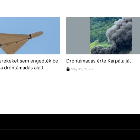
gyerekeket sem engedték be
Dróntámadás érte Kárpátalját
 a dróntámadás alatt
May 13, 2026