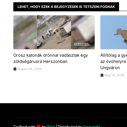
LEHET, HOGY EZEK A BEJEGYZÉSEK IS TETSZENI FOGNAK
Orosz katonák drónnal vadásztak egy
Állítólag a 
zöldségárusra Herszonban
az óvóhelyre
Ungváron
August 04, 2026
May 14, 2026
Crafted with
by
Blog
| Distributed by
Gooyaabi