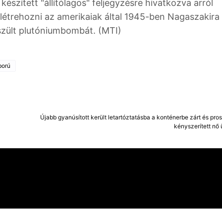
észített "állítólagos" feljegyzésre hivatkozva arról
létrehozni az amerikaiak által 1945-ben Nagaszakira
zült plutóniumbombát. (MTI)
ború
Újabb gyanúsított került letartóztatásba a konténerbe zárt és pros
kényszerített nő