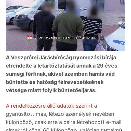
A Veszprémi Járásbíróság nyomozási bírája
elrendelte a letartóztatását annak a 29 éves
sümegi férfinak, akivel szemben hamis vád
bűntette és hatóság félrevezetésének
vétsége miatt folyik büntetőeljárás.
A rendelkezésre álló adatok szerint
a
gyanúsított más, létező személyek nevében
különböző, csak erre a célra létrehozott e-mail
címekről közel 60 különböző, valótlan tartalmú