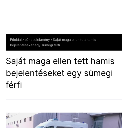
Főoldal
bűncselekmény
Saját maga ellen tett hamis
bejelentéseket egy sümegi férfi
Saját maga ellen tett hamis
bejelentéseket egy sümegi
férfi