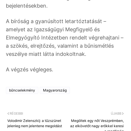
bejelentésekben.
A bíróság a gyanúsított letartóztatását –
amelyet az Igazságügyi Megfigyelő és
Elmegyógyító Intézetben rendelt végrehajtani –
a szökés, elrejtőzés, valamint a bűnismétlés
veszélye miatt látta indokoltnak.
A végzés végleges.
bűncselekmény
Magyarország
RÉGEBBI
ÚJABB
Volodimir Zelenszkij: a tűzszünet
Megöltek egy nőt Veszprémben,
jelenleg nem jelentene megoldást
az elkövetőt nagy erőkkel keresi