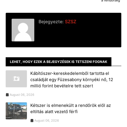
a rendőrség
Bejegyezte:
SZSZ
LEHET, HOGY EZEK A BEJEGYZÉSEK IS TETSZENI FOGNAK
Kábítószer-kereskedelemből tartotta el
családját egy Füzesabony környéki nő, 12
millió forint bevételre tett szert
August 06, 2026
Kétszer is elmenekült a rendőrök elől az
eltiltás alatt vezető férfi
August 06, 2026