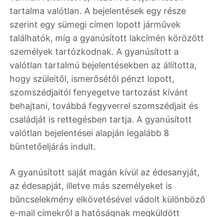
tartalma valótlan. A bejelentések egy része
szerint egy sümegi címen lopott járművek
találhatók, míg a gyanúsított lakcímén körözött
személyek tartózkodnak. A gyanúsított a
valótlan tartalmú bejelentésekben az állította,
hogy szüleitől, ismerősétől pénzt lopott,
szomszédjaitól fenyegetve tartozást kívánt
behajtani, továbbá fegyverrel szomszédjait és
családját is rettegésben tartja. A gyanúsított
valótlan bejelentései alapján legalább 8
büntetőeljárás indult.
A gyanúsított saját magán kívül az édesanyját,
az édesapját, illetve más személyeket is
bűncselekmény elkövetésével vádolt különböző
e-mail címekről a hatóságnak megküldött