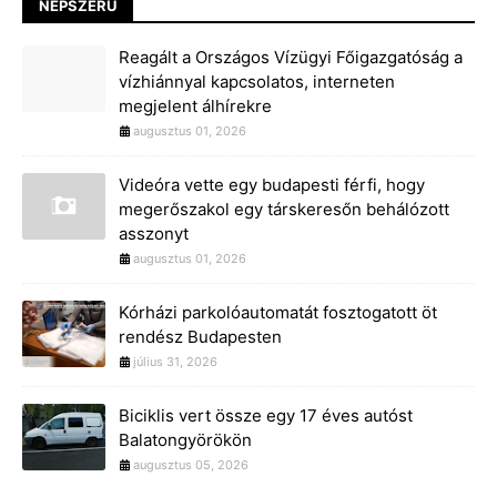
NÉPSZERŰ
Reagált a Országos Vízügyi Főigazgatóság a
vízhiánnyal kapcsolatos, interneten
megjelent álhírekre
augusztus 01, 2026
Videóra vette egy budapesti férfi, hogy
megerőszakol egy társkeresőn behálózott
asszonyt
augusztus 01, 2026
Kórházi parkolóautomatát fosztogatott öt
rendész Budapesten
július 31, 2026
Biciklis vert össze egy 17 éves autóst
Balatongyörökön
augusztus 05, 2026