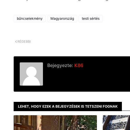
bűncselekmény
Magyarország
testi sértés
RÉGEBBI
Bejegyezte:
K86
LEHET, HOGY EZEK A BEJEGYZÉSEK IS TETSZENI FOGNAK