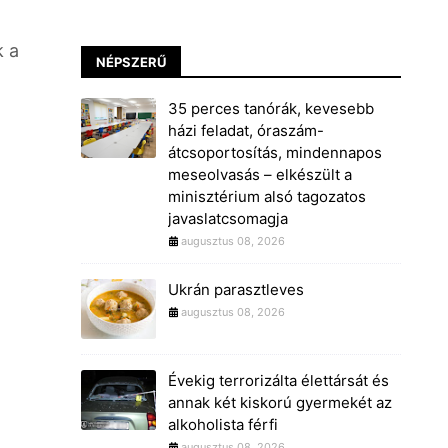
k a
NÉPSZERŰ
35 perces tanórák, kevesebb
házi feladat, óraszám-
átcsoportosítás, mindennapos
meseolvasás – elkészült a
minisztérium alsó tagozatos
javaslatcsomagja
augusztus 08, 2026
Ukrán parasztleves
augusztus 08, 2026
Évekig terrorizálta élettársát és
annak két kiskorú gyermekét az
alkoholista férfi
augusztus 08, 2026