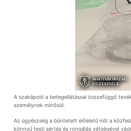
A szakápoló a betegellátással összefüggő tevé
személynek minősül.
Az ügyészség a büntetett előéletű nőt a közfela
könnyű testi sértés és rongálás vétségével vád