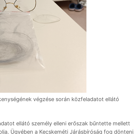
kenységének végzése során közfeladatot ellátó
datot ellátó személy elleni erőszak bűntette mellett
olja. Ügyében a Kecskeméti Járásbíróság fog dönteni