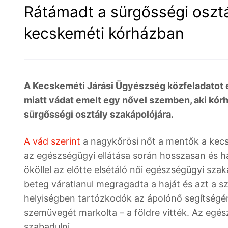
Rátámadt a sürgősségi osztá
kecskeméti kórházban
A Kecskeméti Járási Ügyészség közfeladatot 
miatt vádat emelt egy nővel szemben, aki kórh
sürgősségi osztály szakápolójára.
A vád szerint
a nagykőrösi nőt a mentők a kecsk
az egészségügyi ellátása során hosszasan és h
ököllel az előtte elsétáló női egészségügyi szaká
beteg váratlanul megragadta a haját és azt a s
helyiségben tartózkodók az ápolónő segítségére
szemüvegét markolta – a földre vitték. Az egés
szabadulni.