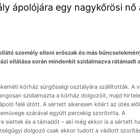
ly ápolójára egy nagykőrösi nő 
ellátó személy elleni erőszak és más bűncselekmé
ázi ellátása során mindenkit szidalmazva rátámadt 
eméti kórház sürgősségi osztályára szállították. A v
angosan szidalmazta a kórház dolgozóit, majd hirtel
poló felé ütött. A sértett sikeresen kitért az ütés elő
zemüvege szárával együtt percekig szorította. A
 siettek és a támadót – aki még ekkor is a sértett ha
zségügyi dolgozó csak ekkor tudott a vádlott szorítá