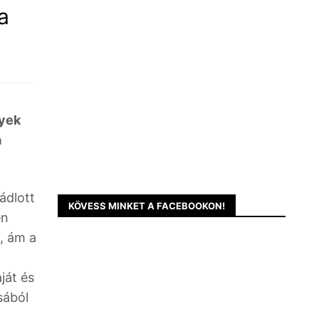
a
nyek
a
ádlott
KÖVESS MINKET A FACEBOOKON!
en
l, ám a
ját és
sából