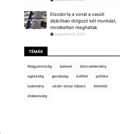
Elsodorta a vonat a vasúti
átjáróban dolgozó két munkást,
mindketten meghaltak
augusztus 09, 2026
TÉMÁK
Magyarország
baleset
bűncselekmény
egészség
gazdaság
külföld
politika
tudomány
ukrán-orosz háború
életmód
érdekesség
.