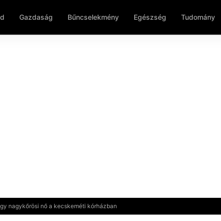
ld
Gazdaság
Bűncselekmény
Egészség
Tudomány
 egy nagykőrösi nő a kecskeméti kórházban