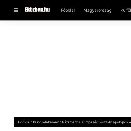
Főoldal
Magyarország
Külfö
Főoldal
bűncselekmény
Rátámadt a sürgősségi osztály ápolójára