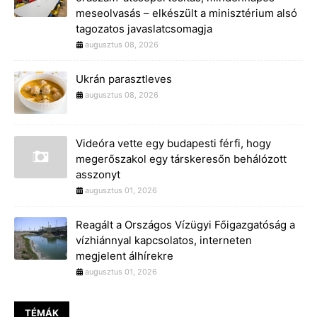
meseolvasás – elkészült a minisztérium alsó
tagozatos javaslatcsomagja
augusztus 08, 2026
Ukrán parasztleves
augusztus 08, 2026
Videóra vette egy budapesti férfi, hogy
megerőszakol egy társkeresőn behálózott
asszonyt
augusztus 01, 2026
Reagált a Országos Vízügyi Főigazgatóság a
vízhiánnyal kapcsolatos, interneten
megjelent álhírekre
augusztus 01, 2026
TÉMÁK