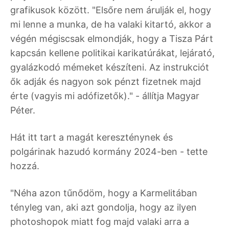
grafikusok között. "Elsőre nem árulják el, hogy
mi lenne a munka, de ha valaki kitartó, akkor a
végén mégiscsak elmondják, hogy a Tisza Párt
kapcsán kellene politikai karikatúrákat, lejárató,
gyalázkodó mémeket készíteni. Az instrukciót
ők adják és nagyon sok pénzt fizetnek majd
érte (vagyis mi adófizetők)." - állítja Magyar
Péter.
Hát itt tart a magát kereszténynek és
polgárinak hazudó kormány 2024-ben - tette
hozzá.
"Néha azon tűnődöm, hogy a Karmelitában
tényleg van, aki azt gondolja, hogy az ilyen
photoshopok miatt fog majd valaki arra a