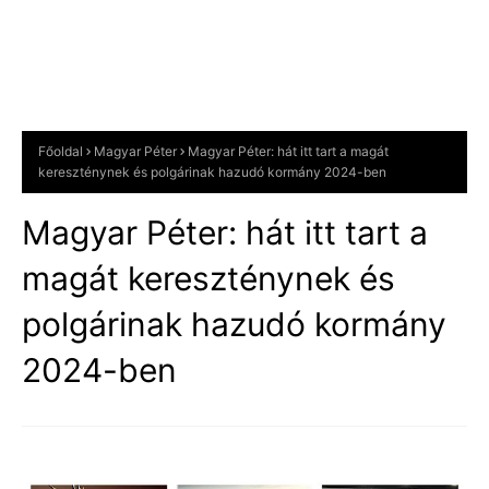
Főoldal
Magyar Péter
Magyar Péter: hát itt tart a magát
kereszténynek és polgárinak hazudó kormány 2024-ben
Magyar Péter: hát itt tart a
magát kereszténynek és
polgárinak hazudó kormány
2024-ben