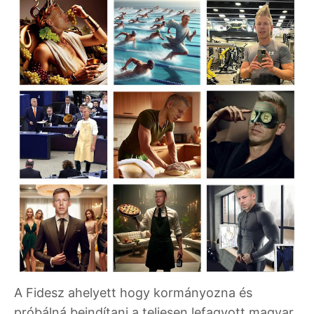
A Fidesz ahelyett hogy kormányozna és
próbálná beindítani a teljesen lefagyott magyar