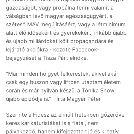
gazdaságot, vagy próbálna tenni valamit a
válságban lévő magyar egészségügyért, a
széteső MÁV megújításáért, vagy a létminimum
alatt élő idősekért és gyerekekért, inkább újabb
és újabb milliárdokat költ propagandára és
lejárató akciókra - kezdte Facebook-
bejegyzését a Tisza Párt elnöke.
"Már minden hölgyet felkerestek, akivel akár
csak egy buszon vagy liftben utaztam életem
során és már nyilván készül a Tónika Show
újabb epizódja is." - írta Magyar Péter
Szerinte a Fidesz az elmúlt hetekben gőzerővel
keres karikaturistákat is a fiatal, nem
pályakezdő, hanem kifejezetten jó és kreatív