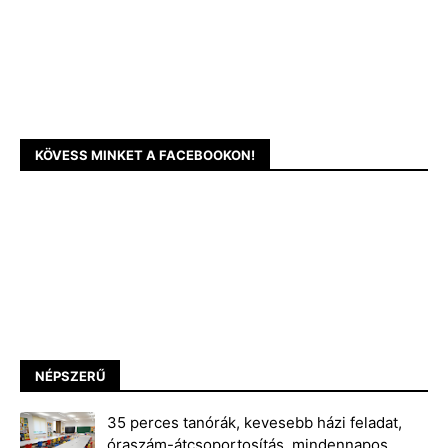
KÖVESS MINKET A FACEBOOKON!
NÉPSZERŰ
35 perces tanórák, kevesebb házi feladat,
óraszám-átcsoportosítás, mindennapos