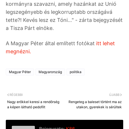
kormányra szavazni, amely hazánkat az Unió
legszegényebb és legkorruptabb országává
tette?! Kevés lesz ez Tóni…" - zárta bejegyzését
a Tisza Párt elnöke.
A Magyar Péter által említett fotókat
itt lehet
megnézni.
Magyar Péter
Magyarország
politika
RÉGEBBI
ÚJABB
Nagy erőkkel keresi a rendőrség
Rengeteg a baleset történt ma az
a képen látható pedofilt
utakon, gyerekek is sérültek
Bejegyezte:
K86