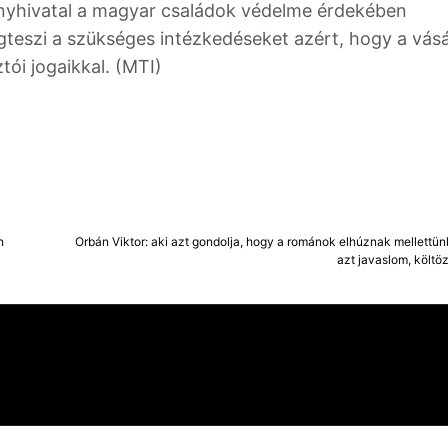
ányhivatal a magyar családok védelme érdekében
gteszi a szükséges intézkedéseket azért, hogy a vás
ói jogaikkal. (MTI)
n
Orbán Viktor: aki azt gondolja, hogy a románok elhúznak mellettü
azt javaslom, költö