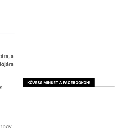
ára, a
iójára
KÖVESS MINKET A FACEBOOKON!
s
l
 hogy