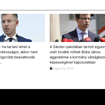
 ha tartani lehet a
A Sándor-palotában tartott egyez
karékosságot, akkor nem
után tovább nőttek Bóka János
igorúbb beavatkozás
aggodalmai a kormány válságkeze
képességével kapcsolatban
26
August 03, 2026