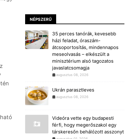
NÉPSZERŰ
35 perces tanórák, kevesebb
házi feladat, óraszám-
átcsoportosítás, mindennapos
meseolvasás – elkészült a
minisztérium alsó tagozatos
az
javaslatcsomagja
y
augusztus 08, 2026
etén
Ukrán parasztleves
augusztus 08, 2026
lható
Videóra vette egy budapesti
férfi, hogy megerőszakol egy
társkeresőn behálózott asszonyt
augusztus 01, 2026