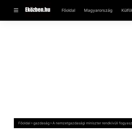
Főoldal
Magyarország
Külfö
Főoldal
gazdaság
A nemzetgazdasági miniszter rendkívüli fogyaszt