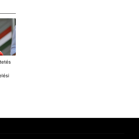
tetés
lési