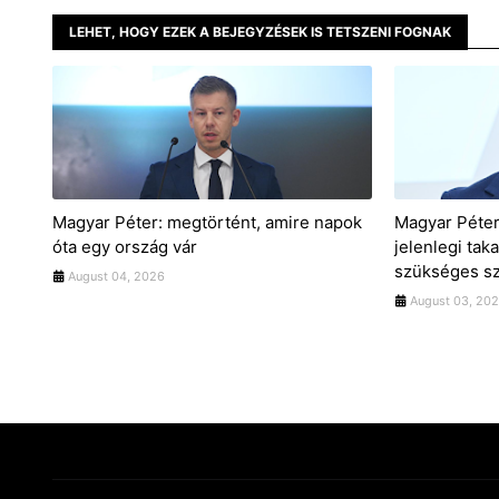
LEHET, HOGY EZEK A BEJEGYZÉSEK IS TETSZENI FOGNAK
Magyar Péter: megtörtént, amire napok
Magyar Péter:
óta egy ország vár
jelenlegi ta
szükséges sz
August 04, 2026
August 03, 20