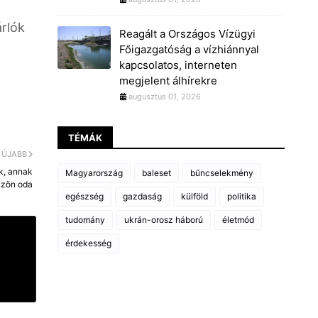
árlók
Reagált a Országos Vízügyi
Főigazgatóság a vízhiánnyal
kapcsolatos, interneten
megjelent álhírekre
augusztus 01, 2026
TÉMÁK
ÚJABB
nk, annak
Magyarország
baleset
bűncselekmény
zzön oda
egészség
gazdaság
külföld
politika
tudomány
ukrán-orosz háború
életmód
érdekesség