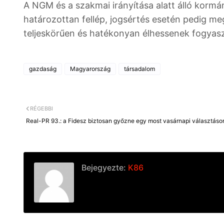
A NGM és a szakmai irányítása alatt álló korm
határozottan fellép, jogsértés esetén pedig me
teljeskörűen és hatékonyan élhessenek fogyaszt
gazdaság
Magyarország
társadalom
RÉGEBBI
Real-PR 93.: a Fidesz biztosan győzne egy most vasárnapi választáso
Bejegyezte:
K86