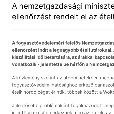
A nemzetgazdasági miniszter
ellenőrzést rendelt el az éte
A fogyasztóvédelemért felelős Nemzetgazdasá
ellenőrzést indít a legnagyobb ételfutároknál. A
kiszállítási idő betartására, az árakkal kapcs
vonatkozik - jelentette be hétfőn a Nemzetga
A közlemény szerint az utóbbi hetekben megnö
fogyasztóvédelmi hatósághoz érkező panaszok
ételkihordó céget érintik, többek között a Wolto
Jelentősebb problémaként fogalmazódott meg töb
jelentősen később érkeznek meg az ételek, az á