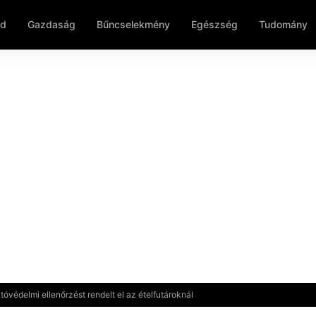
ld
Gazdaság
Bűncselekmény
Egészség
Tudomány
óvédelmi ellenőrzést rendelt el az ételfutároknál