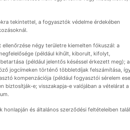
kra tekintettel, a fogyasztók védelme érdekében
lkozásoknál.
ellenőrzése négy területre kiemelten fókuszál: a
gfelelősége (például kihűlt, kiborult, kifolyt,
dő betartása (például jelentős késéssel érkezett meg); 
ző jogcímeken történő többletdíjak felszámítása, íg
 fogyasztó kompenzációja (például fogyasztói sérelem es
n biztosítják-e; visszakapja-e valójában a vételárat a
ium.
ek honlapján és általános szerződési feltételeiben talá