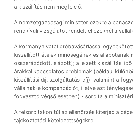
a kiszállítás nem megfelelő.
A nemzetgazdasági miniszter ezekre a panaszo
rendkívüli vizsgálatot rendelt el ezeknél a válla
A kormányhivatal próbavásárlással egybekötött 
kiszállított ételek minőségének és állapotának me
összerázódott, elázott); a jelzett kiszállítási i
árakkal kapcsolatos problémák (például különbö
kiszállítási díj, szolgáltatási díj), valamint a
vállalnak-e kompenzációt, illetve azt ténylegese
fogyasztó végső esetben) - sorolta a minisztér
A felsoroltakon túl az ellenőrzés kiterjed a cég
tájékoztatási kötelezettségekre.