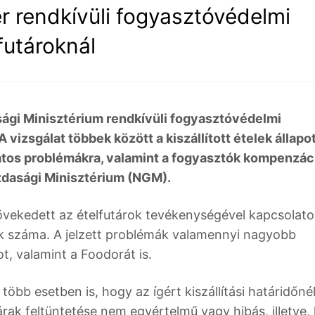
 rendkívüli fogyasztóvédelmi
lfutároknál
gi Minisztérium rendkívüli fogyasztóvédelmi
 vizsgálat többek között a kiszállított ételek állapot
olatos problémákra, valamint a fogyasztók kompenzác
zdasági Minisztérium (NGM).
vekedett az ételfutárok tevékenységével kapcsolato
 száma. A jelzett problémák valamennyi nagyobb
t, valamint a Foodorát is.
b esetben is, hogy az ígért kiszállítási határidőné
rak feltüntetése nem egyértelmű vagy hibás, illetve,