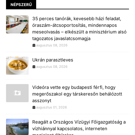
NÉPSZERŰ
35 perces tanórák, kevesebb házi feladat,
óraszám-átcsoportosítás, mindennapos
meseolvasás – elkészült a minisztérium alsó
tagozatos javaslatcsomagja
augusztus 08, 2026
Ukrán parasztleves
augusztus 08, 2026
Videóra vette egy budapesti férfi, hogy
megerőszakol egy társkeresőn behálózott
asszonyt
augusztus 01, 2026
Reagált a Országos Vízügyi Főigazgatóság a
vízhiánnyal kapcsolatos, interneten