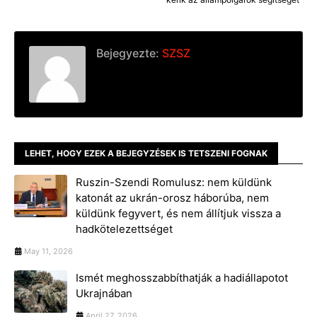
Bejegyezte:
SZSZ
LEHET, HOGY EZEK A BEJEGYZÉSEK IS TETSZENI FOGNAK
Ruszin-Szendi Romulusz: nem küldünk
katonát az ukrán-orosz háborúba, nem
küldünk fegyvert, és nem állítjuk vissza a
hadkötelezettséget
May 11, 2026
Ismét meghosszabbíthatják a hadiállapotot
Ukrajnában
April 27, 2026