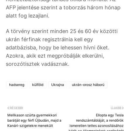
AFP jelentése szerint a toborzás három hónap
alatt fog lezajlani.
A törvény szerint minden 25 és 60 év közötti
ukrán férfinak regisztrálnia kell egy
adatbázisba, hogy be lehessen hívni őket.
Azokra, akik ezt megpróbálják elkerülni,
sorozótisztek vadásznak.
hadsereg
külföld
Ukrajna
ukrán-orosz háború
RÉGEBBI
ÚJABB
Mellkason szúrta gyermekkori
Ellopta egy Tesla
barátját egy férfi Újbudán, majd a
rendszámtábláját, a rendőrök
Kanári-szigetekre menekült
ismeretlen tettes azonosításához
kérik az állampolgárok segítségét