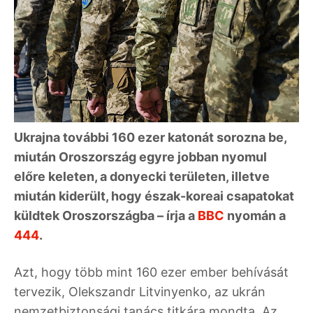
Ukrajna további 160 ezer katonát sorozna be,
miután Oroszország egyre jobban nyomul
előre keleten, a donyecki területen, illetve
miután kiderült, hogy észak-koreai csapatokat
küldtek Oroszországba – írja a
BBC
nyomán a
444
.
Azt, hogy több mint 160 ezer ember behívását
tervezik, Olekszandr Litvinyenko, az ukrán
nemzetbiztonsági tanács titkára mondta. Az