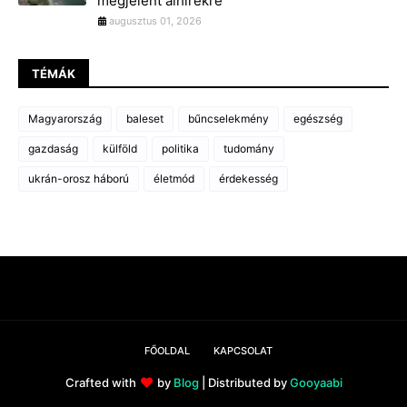
megjelent álhírekre
augusztus 01, 2026
TÉMÁK
Magyarország
baleset
bűncselekmény
egészség
gazdaság
külföld
politika
tudomány
ukrán-orosz háború
életmód
érdekesség
FŐOLDAL
KAPCSOLAT
Crafted with
by
Blog
| Distributed by
Gooyaabi