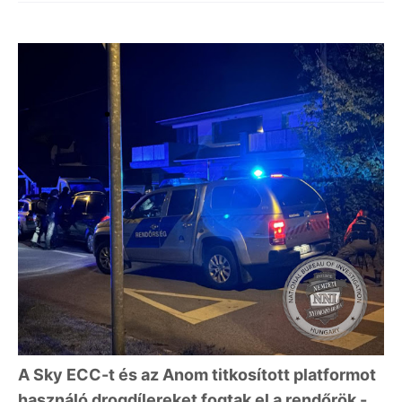
A Sky ECC-t és az Anom titkosított platformot
használó drogdílereket fogtak el a rendőrök -