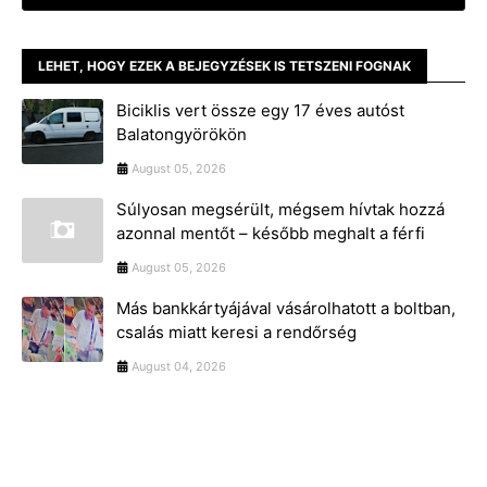
LEHET, HOGY EZEK A BEJEGYZÉSEK IS TETSZENI FOGNAK
Biciklis vert össze egy 17 éves autóst
Balatongyörökön
August 05, 2026
Súlyosan megsérült, mégsem hívtak hozzá
azonnal mentőt – később meghalt a férfi
August 05, 2026
Más bankkártyájával vásárolhatott a boltban,
csalás miatt keresi a rendőrség
August 04, 2026