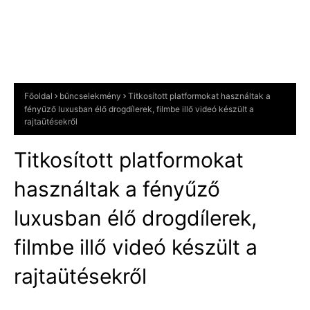
Főoldal
bűncselekmény
Titkosított platformokat használtak a
fényűző luxusban élő drogdílerek, filmbe illő videó készült a
rajtaütésekről
Titkosított platformokat
használtak a fényűző
luxusban élő drogdílerek,
filmbe illő videó készült a
rajtaütésekről