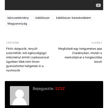
bűncselekmény
kábítószer
kábítószer-kereskedelem
Magyarország
RÉGEBBI
ÚJABB
Fiktív dolgozók, lenyúlt
Megfulladt egy hatgyerekes apa
százmilliók: két egészségügyi
Zsadányban, miután a
intézményt érintő csalássorozat
markolójával a horgásztóba
ügyében több mint ötven
borult
gyanúsítottat hallgattak ki a
nyomozók
Bejegyezte:
SZSZ