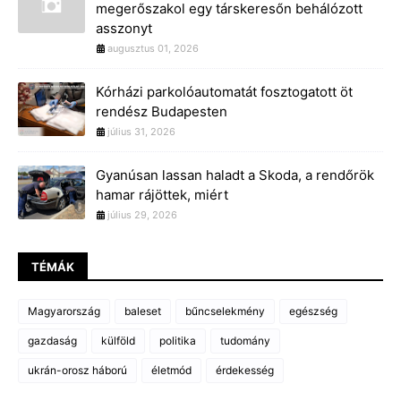
megerőszakol egy társkeresőn behálózott
asszonyt
augusztus 01, 2026
Kórházi parkolóautomatát fosztogatott öt
rendész Budapesten
július 31, 2026
Gyanúsan lassan haladt a Skoda, a rendőrök
hamar rájöttek, miért
július 29, 2026
TÉMÁK
Magyarország
baleset
bűncselekmény
egészség
gazdaság
külföld
politika
tudomány
ukrán-orosz háború
életmód
érdekesség