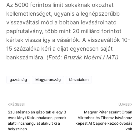
Az 5000 forintos limit sokaknak okozhat
kellemetlenséget, ugyanis a legnépszerűbb
visszaváltási mód a boltban levásárolható
papírutalvány, több mint 20 milliárd forintot
kértek vissza így a vásárlók. A visszaváltók 10-
15 százaléka kéri a díjat egyenesen saját
bankszámlára.
(Fotó: Bruzák Noémi / MTI)
gazdaság
Magyarország
társadalom
RÉGEBBI
ÚJABB
Születésnapján gázoltak el egy 3
Magyar Péter szerint Orbán
éves lányt Kiskunhalason, percek
Viktorhoz és Tiborcz Istvánhoz
alatt lincshangulat alakult ki a
képest Al Capone kezdő óvodás
helyszínen
volt