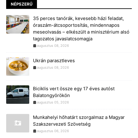
NÉPSZERŰ
35 perces tanórák, kevesebb házi feladat,
óraszám-átcsoportosítás, mindennapos
meseolvasás – elkészült a minisztérium alsó
tagozatos javaslatcsomagja
augusztus 08, 2026
Ukrán parasztleves
augusztus 08, 2026
Biciklis vert össze egy 17 éves autóst
Balatongyörökön
augusztus 05, 2026
Munkahelyi hőhatárt szorgalmaz a Magyar
Szakszervezeti Szövetség
augusztus 06, 2026