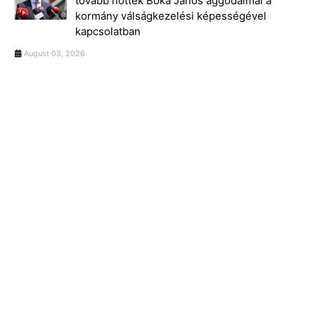
tovább nőttek Bóka János aggodalmai a
kormány válságkezelési képességével
kapcsolatban
August 03, 2026