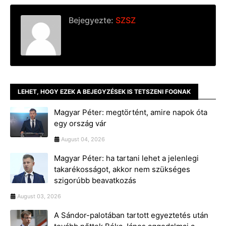
Bejegyezte:
SZSZ
LEHET, HOGY EZEK A BEJEGYZÉSEK IS TETSZENI FOGNAK
Magyar Péter: megtörtént, amire napok óta
egy ország vár
August 04, 2026
Magyar Péter: ha tartani lehet a jelenlegi
takarékosságot, akkor nem szükséges
szigorúbb beavatkozás
August 03, 2026
A Sándor-palotában tartott egyeztetés után