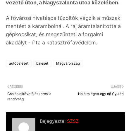
vezető úton, a Nagyszalonta utca közelében.
A fővárosi hivatásos tűzoltók végzik a műszaki
mentést a karambolnál. A raj áramtalanította a
gépkocsikat, és megszünteti a forgalmi
akadályt - írta a katasztrófavédelem.
autóbaleset
baleset
Magyarország
RÉGEBBI
ÚJABB
Csalás elkövetőjét keresi a
Halálra égett egy nő Gyulán
rendőrség
Bejegyezte:
SZSZ