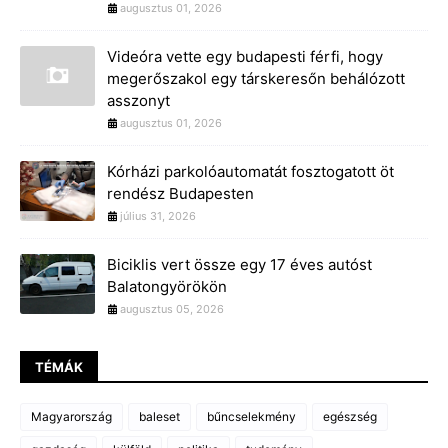
augusztus 01, 2026
Videóra vette egy budapesti férfi, hogy
megerőszakol egy társkeresőn behálózott
asszonyt
augusztus 01, 2026
Kórházi parkolóautomatát fosztogatott öt
rendész Budapesten
július 31, 2026
Biciklis vert össze egy 17 éves autóst
Balatongyörökön
augusztus 05, 2026
TÉMÁK
Magyarország
baleset
bűncselekmény
egészség