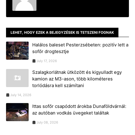
LEHET, HOGY EZEK A BEJEGYZÉSEK IS TETSZENI FOGNAK
Halálos baleset Pesterzsébeten: pozitív lett a
sofőr drogtesztje
July 17, 2026
Szalagkorlátnak ütközött és kigyulladt egy
kamion az M3-ason, több kilométeres
torlódásra kell számítani
July 14, 2026
Ittas sofőr csapódott árokba Dunaföldvárnál:
az autóban vodkás üvegeket találtak
July 08, 2026