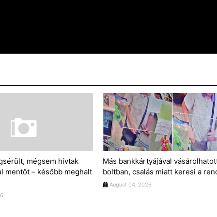
sérült, mégsem hívtak
Más bankkártyájával vásárolhatot
l mentőt – később meghalt
boltban, csalás miatt keresi a re
August 04, 2026
26