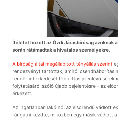
Ítéletet hozott az Ózdi Járásbíróság azoknak 
során rátámadtak a hivatalos személyekre.
A bíróság által megállapított tényállás szerint
e
rendezvényt tartottak, amiről csendháborítás m
rendőr intézkedését több ittas jelenlévő sérelme
folytatásáról szóló újabb bejelentésre – az elő
érkezett.
Az ingatlanban lakó nő, az elsőrendű vádlott e
rángatni kezdte, miközben egy másik vádlott a 