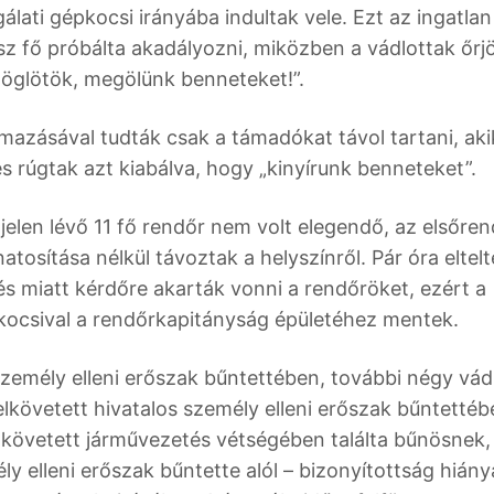
gálati gépkocsi irányába indultak vele. Ezt az ingatlan
úsz fő próbálta akadályozni, miközben a vádlottak őr
döglötök, megölünk benneteket!”.
mazásával tudták csak a támadókat távol tartani, aki
és rúgtak azt kiabálva, hogy „kinyírunk benneteket”.
jelen lévő 11 fő rendőr nem volt elegendő, az elsőren
atosítása nélkül távoztak a helyszínről. Pár óra eltelt
és miatt kérdőre akarták vonni a rendőröket, ezért a
pkocsival a rendőrkapitányság épületéhez mentek.
személy elleni erőszak bűntettében, további négy vád
 elkövetett hivatalos személy elleni erőszak bűntettéb
lkövetett járművezetés vétségében találta bűnösnek,
ély elleni erőszak bűntette alól – bizonyítottság hián