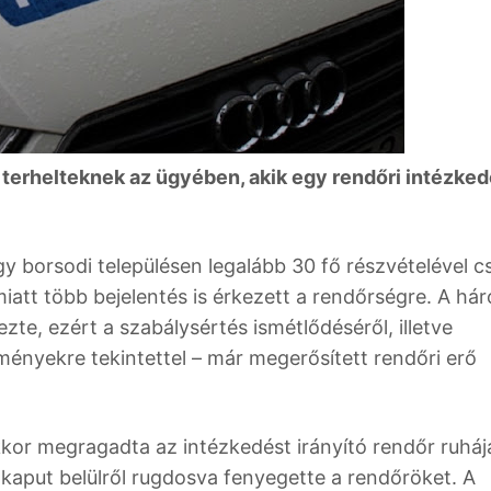
a terhelteknek az ügyében, akik egy rendőri intézke
gy borsodi településen legalább 30 fő részvételével cs
iatt több bejelentés is érkezett a rendőrségre. A há
zte, ezért a szabálysértés ismétlődéséről, illetve
zményekre tekintettel – már megerősített rendőri erő
kkor megragadta az intézkedést irányító rendőr ruhájá
kaput belülről rugdosva fenyegette a rendőröket. A