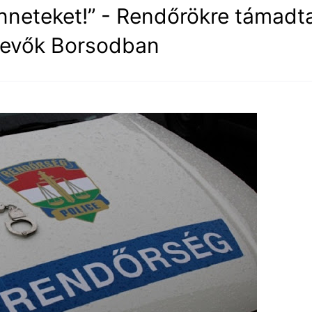
neteket!” - Rendőrökre támadt
vevők Borsodban