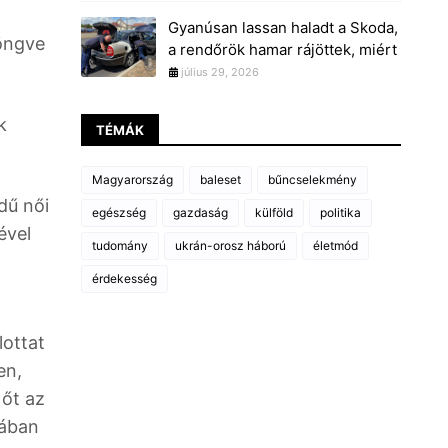
Gyanúsan lassan haladt a Skoda,
jöngve
a rendőrök hamar rájöttek, miért
július 29, 2026
k
TÉMÁK
Magyarország
baleset
bűncselekmény
dű női
egészség
gazdaság
külföld
politika
ével
tudomány
ukrán-orosz háború
életmód
érdekesség
lottat
en,
 őt az
yában