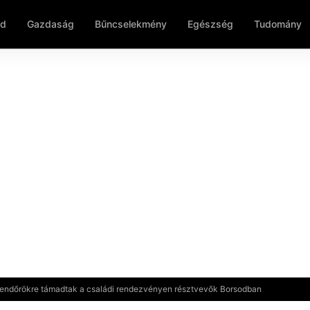
ld
Gazdaság
Bűncselekmény
Egészség
Tudomány
Rendőrökre támadtak a családi rendezvényen résztvevők Borsodban