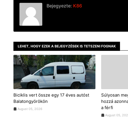
Bejegyezte:
K86
LEHET, HOGY EZEK A BEJEGYZÉSEK IS TETSZENI FOGNAK
Biciklis vert össze egy 17 éves autóst
Súlyosan meg
Balatongyörökön
hozzá azonna
a férfi
August 05, 2026
August 05, 20