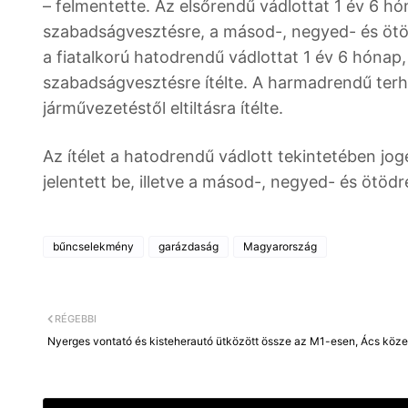
– felmentette. Az elsőrendű vádlottat 1 év 6 h
szabadságvesztésre, a másod-, negyed- és öt
a fiatalkorú hatodrendű vádlottat 1 év 6 hónap
szabadságvesztésre ítélte. A harmadrendű terh
járművezetéstől eltiltásra ítélte.
Az ítélet a hatodrendű vádlott tekintetében jog
jelentett be, illetve a másod-, negyed- és ötödr
bűncselekmény
garázdaság
Magyarország
RÉGEBBI
Nyerges vontató és kisteherautó ütközött össze az M1-esen, Ács köz