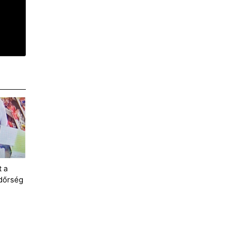
t a
ndőrség