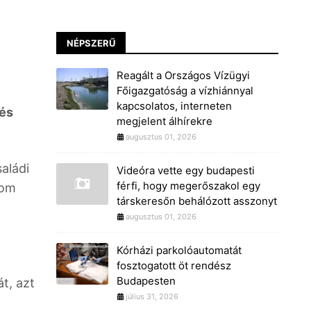
NÉPSZERŰ
Reagált a Országos Vízügyi
Főigazgatóság a vízhiánnyal
kapcsolatos, interneten
dés
megjelent álhírekre
augusztus 01, 2026
aládi
Videóra vette egy budapesti
férfi, hogy megerőszakol egy
rom
társkeresőn behálózott asszonyt
augusztus 01, 2026
Kórházi parkolóautomatát
fosztogatott öt rendész
Budapesten
t, azt
július 31, 2026