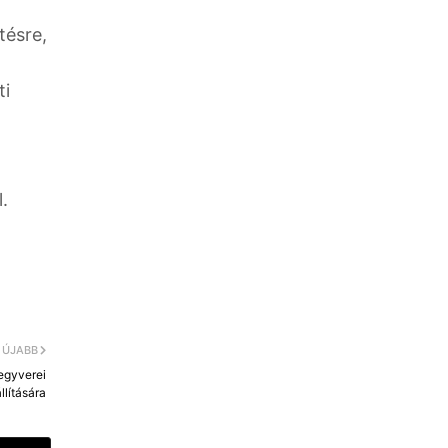
tésre,
ti
l.
ÚJABB
egyverei
llítására