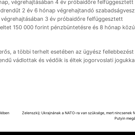
ónap, végrehajtásában 4 év próbaidőre felfüggesztett
ödrendűt 2 év 6 hónap végrehajtandó szabadságvesz
, végrehajtásában 3 év próbaidőre felfüggesztett
eltet 150 000 forint pénzbüntetésre és 8 hónap közú
erős, a többi terhelt esetében az ügyész fellebbezést
endű vádlottak és védőik is éltek jogorvoslati jogukka
elében
Zelenszkij: Ukrajnának a NATO-ra van szüksége, mert nincsenek f
Putyin megá