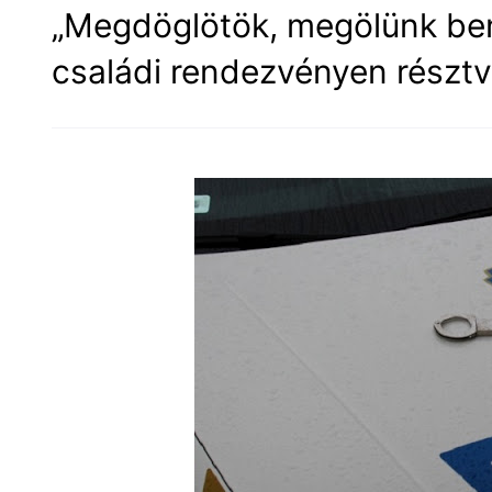
„Megdöglötök, megölünk ben
családi rendezvényen részt