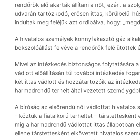
rendőrök elő akarták állítani a nőt, ezért a szol
udvarán tartózkodó, erősen ittas, körülbelül h
indultak meg feléjük azt ordibálva, hogy: „meg
A hivatalos személyek könnyfakasztó gáz alkal
bokszolóállást felvéve a rendőrök felé ütöttek 
Mivel az intézkedés biztonságos folytatására a 
vádlott előállításán túl további intézkedés fogan
két ittas vádlott és hozzátartozóik az intézked
harmadrendű terhelt által vezetett személygé
A bíróság az elsőrendű női vádlottat hivatalos 
– köztük a fiatalkorú terheltet – társtettesként
míg a harmadrendű vádlottat ittas állapotban e
ellene társtettesként elkövetett hivatalos szem