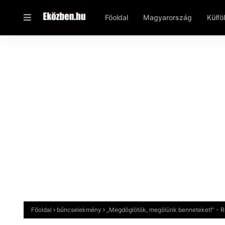
Főoldal
Magyarország
Külfö
Főoldal
bűncselekmény
„Megdöglötök, megölünk benneteket!” - 