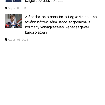
szigorúbb beavatkozás
August 03, 2026
A Sándor-palotában tartott egyeztetés után
tovább nőttek Bóka János aggodalmai a
kormány válságkezelési képességével
kapcsolatban
August 03, 2026