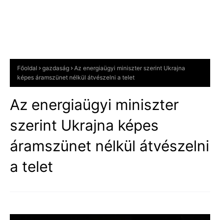
Főoldal
gazdaság
Az energiaügyi miniszter szerint Ukrajna
képes áramszünet nélkül átvészelni a telet
Az energiaügyi miniszter
szerint Ukrajna képes
áramszünet nélkül átvészelni
a telet