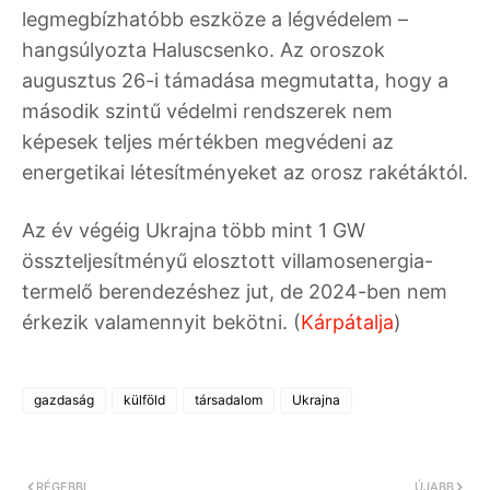
legmegbízhatóbb eszköze a légvédelem –
hangsúlyozta Haluscsenko. Az oroszok
augusztus 26-i támadása megmutatta, hogy a
második szintű védelmi rendszerek nem
képesek teljes mértékben megvédeni az
energetikai létesítményeket az orosz rakétáktól.
Az év végéig Ukrajna több mint 1 GW
összteljesítményű elosztott villamosenergia-
termelő berendezéshez jut, de 2024-ben nem
érkezik valamennyit bekötni. (
Kárpátalja
)
gazdaság
külföld
társadalom
Ukrajna
RÉGEBBI
ÚJABB