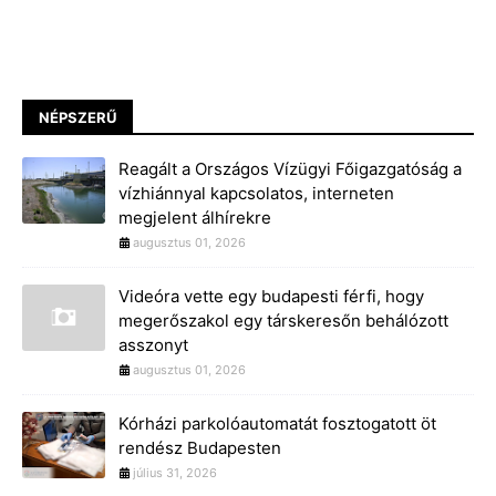
NÉPSZERŰ
Reagált a Országos Vízügyi Főigazgatóság a
vízhiánnyal kapcsolatos, interneten
megjelent álhírekre
augusztus 01, 2026
Videóra vette egy budapesti férfi, hogy
megerőszakol egy társkeresőn behálózott
asszonyt
augusztus 01, 2026
Kórházi parkolóautomatát fosztogatott öt
rendész Budapesten
július 31, 2026