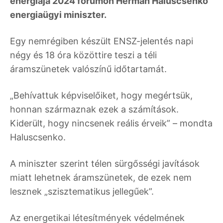
energiája 2024 fórumon Herman Haluscsenko
energiaügyi miniszter.
Egy nemrégiben készült ENSZ-jelentés napi
négy és 18 óra közöttire teszi a téli
áramszünetek valószínű időtartamát.
„Behívattuk képviselőiket, hogy megértsük,
honnan származnak ezek a számítások.
Kiderült, hogy nincsenek reális érveik” – mondta
Haluscsenko.
A miniszter szerint télen sürgősségi javítások
miatt lehetnek áramszünetek, de ezek nem
lesznek „szisztematikus jellegűek”.
Az energetikai létesítmények védelmének