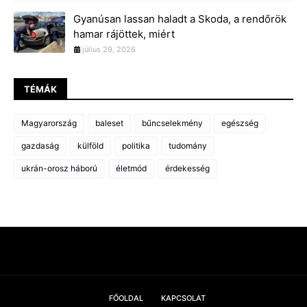
Gyanúsan lassan haladt a Skoda, a rendőrök
hamar rájöttek, miért
július 29, 2026
TÉMÁK
Magyarország
baleset
bűncselekmény
egészség
gazdaság
külföld
politika
tudomány
ukrán-orosz háború
életmód
érdekesség
FŐOLDAL
KAPCSOLAT