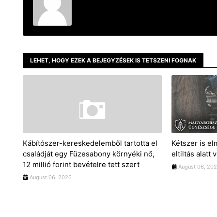
LEHET, HOGY EZEK A BEJEGYZÉSEK IS TETSZENI FOGNAK
Kábítószer-kereskedelemből tartotta el
Kétszer is el
családját egy Füzesabony környéki nő,
eltiltás alatt 
12 millió forint bevételre tett szert
August 06, 20
August 06, 2026