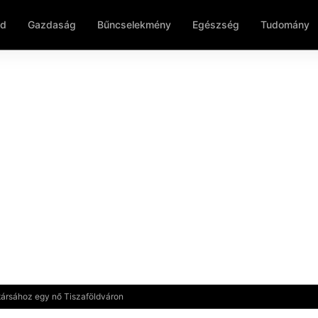
ld
Gazdaság
Bűncselekmény
Egészség
Tudomány
ttársához egy nő Tiszaföldváron