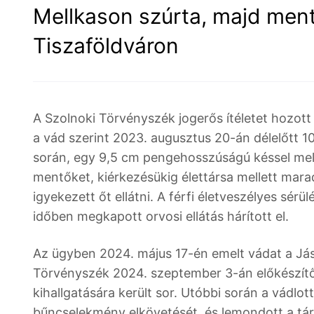
Mellkason szúrta, majd ment
Tiszaföldváron
A Szolnoki Törvényszék jogerős ítéletet hozott
a vád szerint 2023. augusztus 20-án délelőtt 1
során, egy 9,5 cm pengehosszúságú késsel mellk
mentőket, kiérkezésükig élettársa mellett marad
igyekezett őt ellátni. A férfi életveszélyes sérü
időben megkapott orvosi ellátás hárított el.
Az ügyben 2024. május 17-én emelt vádat a J
Törvényszék 2024. szeptember 3-án előkészítő ü
kihallgatására került sor. Utóbbi során a vádlo
bűncselekmény elkövetését, és lemondott a tárg