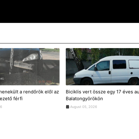
menekült a rendőrök elől az
Biciklis vert össze egy 17 éves a
vezető férfi
Balatongyörökön
26
August 05, 2026