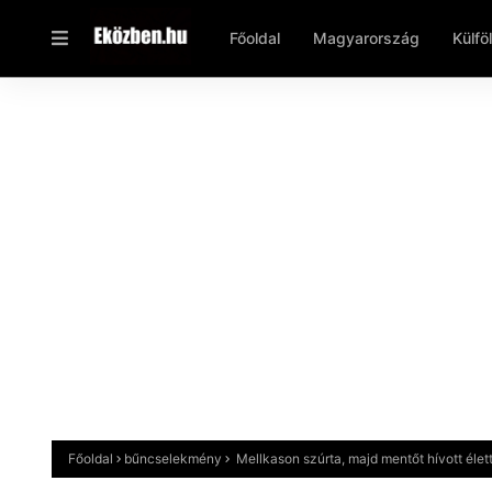
Főoldal
Magyarország
Külfö
Főoldal
bűncselekmény
Mellkason szúrta, majd mentőt hívott éle