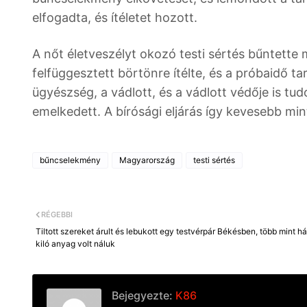
elfogadta, és ítéletet hozott.
A nőt életveszélyt okozó testi sértés bűntette 
felfüggesztett börtönre ítélte, és a próbaidő t
ügyészség, a vádlott, és a vádlott védője is tud
emelkedett. A bírósági eljárás így kevesebb min
bűncselekmény
Magyarország
testi sértés
RÉGEBBI
Tiltott szereket árult és lebukott egy testvérpár Békésben, több mint h
kiló anyag volt náluk
Bejegyezte:
K86