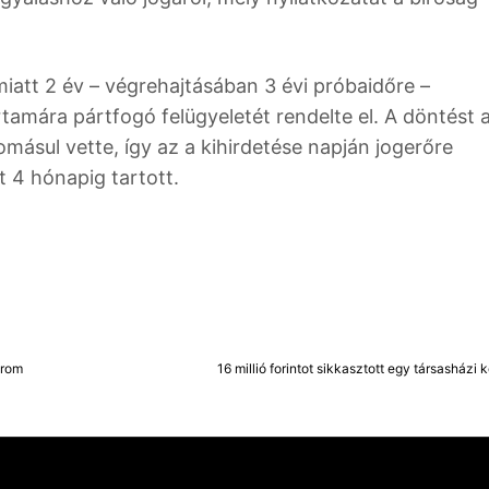
miatt 2 év – végrehajtásában 3 évi próbaidőre –
artamára pártfogó felügyeletét rendelte el. A döntést 
omásul vette, így az a kihirdetése napján jogerőre
t 4 hónapig tartott.
árom
16 millió forintot sikkasztott egy társasházi 