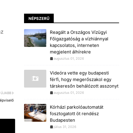
NÉPSZERŰ
az
Reagált a Országos Vízügyi
Főigazgatóság a vízhiánnyal
kapcsolatos, interneten
megjelent álhírekre
augusztus 01, 2026
Videóra vette egy budapesti
férfi, hogy megerőszakol egy
társkeresőn behálózott asszonyt
augusztus 01, 2026
ÚJABB
képviselő
Kórházi parkolóautomatát
fosztogatott öt rendész
Budapesten
július 31, 2026