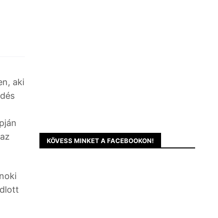
n, aki
edés
apján
 az
KÖVESS MINKET A FACEBOOKON!
noki
dlott