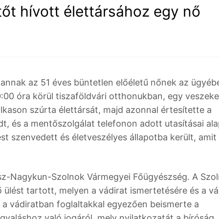
őt hívott élettársához egy nő
 annak az 51 éves büntetlen előéletű nőnek az ügyébe
0:00 óra körül tiszaföldvári otthonukban, egy veszek
ason szúrta élettársát, majd azonnal értesítette a
t, és a mentőszolgálat telefonon adott utasításai al
lést szenvedett és életveszélyes állapotba került, amit
ász-Nagykun-Szolnok Vármegyei Főügyészség. A Szol
lést tartott, melyen a vádirat ismertetésére és a vá
tt a vádiratban foglaltakkal egyezően beismerte a
yaláshoz való jogáról, mely nyilatkozatát a bíróság