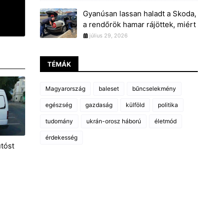
Gyanúsan lassan haladt a Skoda,
a rendőrök hamar rájöttek, miért
július 29, 2026
TÉMÁK
Magyarország
baleset
bűncselekmény
egészség
gazdaság
külföld
politika
tudomány
ukrán-orosz háború
életmód
érdekesség
utóst