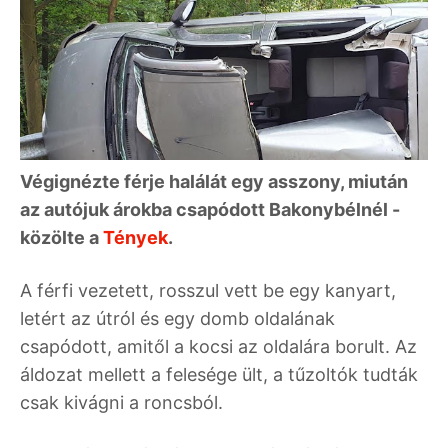
Végignézte férje halálát egy asszony, miután
az autójuk árokba csapódott Bakonybélnél -
közölte a
Tények
.
A férfi vezetett, rosszul vett be egy kanyart,
letért az útról és egy domb oldalának
csapódott, amitől a kocsi az oldalára borult. Az
áldozat mellett a felesége ült, a tűzoltók tudták
csak kivágni a roncsból.