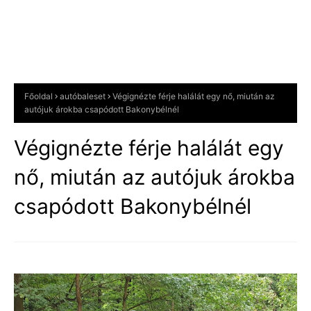
Főoldal
autóbaleset
Végignézte férje halálát egy nő, miután az
autójuk árokba csapódott Bakonybélnél
Végignézte férje halálát egy
nő, miután az autójuk árokba
csapódott Bakonybélnél