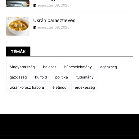
augusztus 08, 2026
Ukrán parasztleves
augusztus 08, 2026
TÉMÁK
Magyarország
baleset
bűncselekmény
egészség
gazdaság
külföld
politika
tudomány
ukrán-orosz háború
életmód
érdekesség