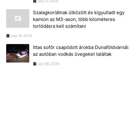
July 17, 2026
Szalagkorlátnak ütközött és kigyulladt egy
kamion az M3-ason, több kilométeres
torlódásra kell számítani
July 14, 2026
Ittas sofőr csapódott árokba Dunaföldvárnál:
az autóban vodkás üvegeket találtak
July 08, 2026