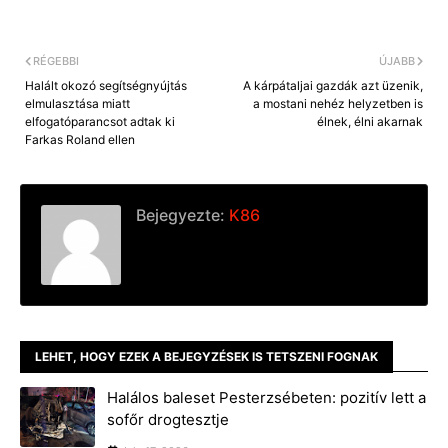
RÉGEBBI
ÚJABB
Halált okozó segítségnyújtás
A kárpátaljai gazdák azt üzenik,
elmulasztása miatt
a mostani nehéz helyzetben is
elfogatóparancsot adtak ki
élnek, élni akarnak
Farkas Roland ellen
Bejegyezte:
K86
LEHET, HOGY EZEK A BEJEGYZÉSEK IS TETSZENI FOGNAK
Halálos baleset Pesterzsébeten: pozitív lett a
sofőr drogtesztje