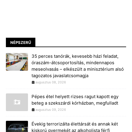
NÉPSZERŰ
35 perces tanórák, kevesebb házi feladat,
óraszám-átcsoportosítás, mindennapos
meseolvasás – elkészült a minisztérium alsó
tagozatos javaslatcsomagja
augusztus 08, 2026
Pépes étel helyett rizses ragut kapott egy
beteg a szekszárdi kórházban, megfulladt
augusztus 09, 2026
Évekig terrorizálta élettársát és annak két
kiskorú gyermekét az alkoholista férfi