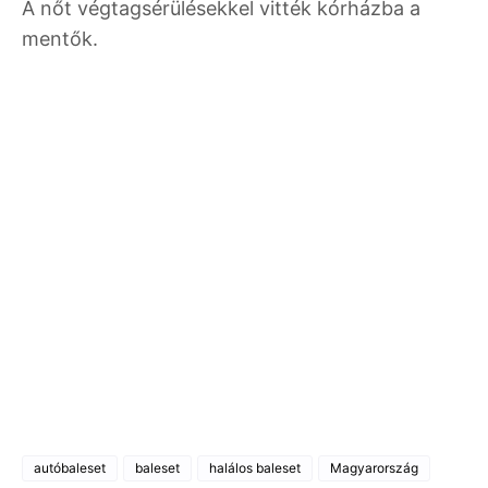
A nőt végtagsérülésekkel vitték kórházba a
mentők.
autóbaleset
baleset
halálos baleset
Magyarország