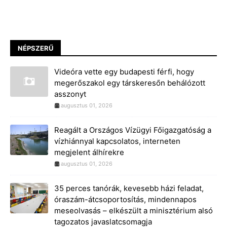
NÉPSZERŰ
Videóra vette egy budapesti férfi, hogy
megerőszakol egy társkeresőn behálózott
asszonyt
augusztus 01, 2026
Reagált a Országos Vízügyi Főigazgatóság a
vízhiánnyal kapcsolatos, interneten
megjelent álhírekre
augusztus 01, 2026
35 perces tanórák, kevesebb házi feladat,
óraszám-átcsoportosítás, mindennapos
meseolvasás – elkészült a minisztérium alsó
tagozatos javaslatcsomagja