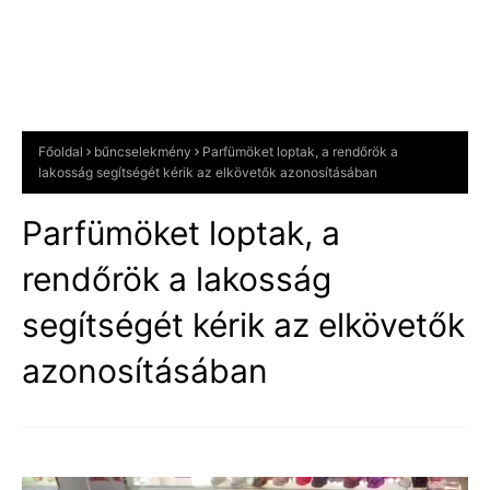
Főoldal
bűncselekmény
Parfümöket loptak, a rendőrök a
lakosság segítségét kérik az elkövetők azonosításában
Parfümöket loptak, a
rendőrök a lakosság
segítségét kérik az elkövetők
azonosításában