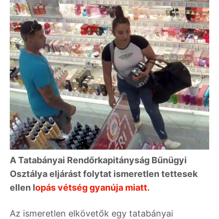
A Tatabányai Rendőrkapitányság Bűnügyi
Osztálya eljárást folytat ismeretlen tettesek
ellen l
opás vétség gyanúja miatt.
Az ismeretlen elkövetők egy tatabányai