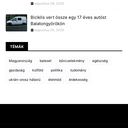
augusztus 08, 2026
Biciklis vert össze egy 17 éves autóst
Balatongyörökön
augusztus 05, 2026
TÉMÁK
Magyarország
baleset
bűncselekmény
egészség
gazdaság
külföld
politika
tudomány
ukrán-orosz háború
életmód
érdekesség