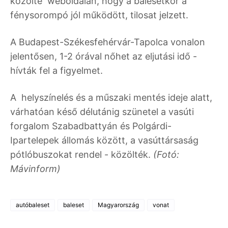
közölte weboldalán, hogy a balesetkor a
fénysorompó jól működött, tilosat jelzett.
A Budapest-Székesfehérvár-Tapolca vonalon
jelentősen, 1-2 órával nőhet az eljutási idő -
hívták fel a figyelmet.
A helyszínelés és a műszaki mentés ideje alatt,
várhatóan késő délutánig szünetel a vasúti
forgalom Szabadbattyán és Polgárdi-
Ipartelepek állomás között, a vasúttársaság
pótlóbuszokat rendel - közölték.
(Fotó:
Mávinform)
autóbaleset
baleset
Magyarország
vonat