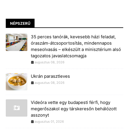
NÉPSZERŰ
35 perces tanórák, kevesebb házi feladat,
óraszám-átcsoportosítás, mindennapos
meseolvasás – elkészült a minisztérium alsó
tagozatos javaslatcsomagja
augusztus 08, 2026
Ukrán parasztleves
augusztus 08, 2026
Videóra vette egy budapesti férfi, hogy
megerőszakol egy társkeresőn behálózott
asszonyt
augusztus 01, 2026