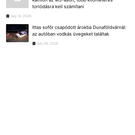
torlódásra kell számítani
July 14, 2026
Ittas sofőr csapódott árokba Dunaföldvárnál:
az autóban vodkás üvegeket találtak
July 08, 2026