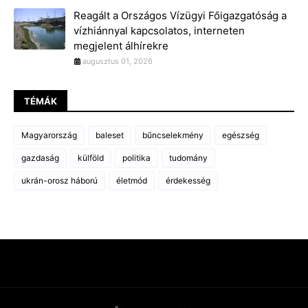
Reagált a Országos Vízügyi Főigazgatóság a
vízhiánnyal kapcsolatos, interneten
megjelent álhírekre
augusztus 01, 2026
TÉMÁK
Magyarország
baleset
bűncselekmény
egészség
gazdaság
külföld
politika
tudomány
ukrán-orosz háború
életmód
érdekesség