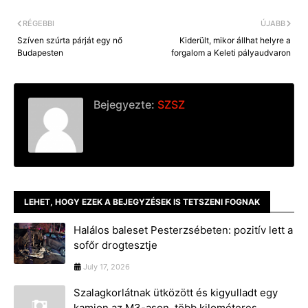
RÉGEBBI
ÚJABB
Szíven szúrta párját egy nő
Kiderült, mikor állhat helyre a
Budapesten
forgalom a Keleti pályaudvaron
Bejegyezte:
SZSZ
LEHET, HOGY EZEK A BEJEGYZÉSEK IS TETSZENI FOGNAK
Halálos baleset Pesterzsébeten: pozitív lett a
sofőr drogtesztje
July 17, 2026
Szalagkorlátnak ütközött és kigyulladt egy
kamion az M3-ason, több kilométeres