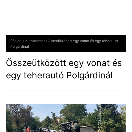
Főoldal
autóbaleset
Összeütközött egy vonat és egy teherautó
Polgárdinál
Összeütközött egy vonat és
egy teherautó Polgárdinál