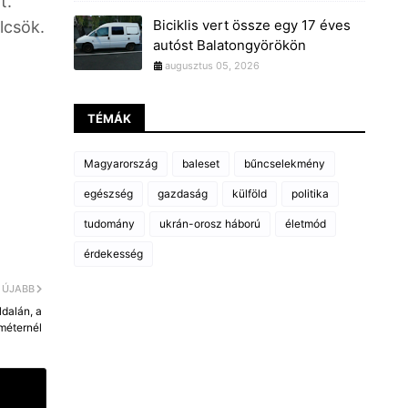
t.
Biciklis vert össze egy 17 éves
lcsök.
autóst Balatongyörökön
augusztus 05, 2026
TÉMÁK
Magyarország
baleset
bűncselekmény
egészség
gazdaság
külföld
politika
tudomány
ukrán-orosz háború
életmód
érdekesség
ÚJABB
dalán, a
méternél