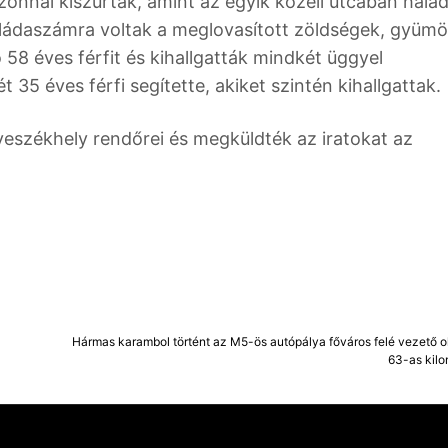
onnal kiszúrták, amint az egyik közeli utcában halad
en ládaszámra voltak a meglovasított zöldségek, gyümö
 58 éves férfit és kihallgatták mindkét üggyel
 35 éves férfi segítette, akiket szintén kihallgattak.
székhely rendőrei és megküldték az iratokat az
Hármas karambol történt az M5-ös autópálya főváros felé vezető ol
63-as kilo