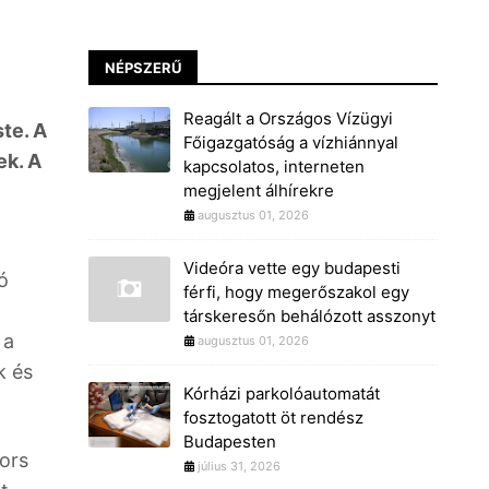
NÉPSZERŰ
Reagált a Országos Vízügyi
ste. A
Főigazgatóság a vízhiánnyal
ek. A
kapcsolatos, interneten
megjelent álhírekre
augusztus 01, 2026
Videóra vette egy budapesti
ó
férfi, hogy megerőszakol egy
társkeresőn behálózott asszonyt
 a
augusztus 01, 2026
k és
Kórházi parkolóautomatát
fosztogatott öt rendész
Budapesten
ors
július 31, 2026