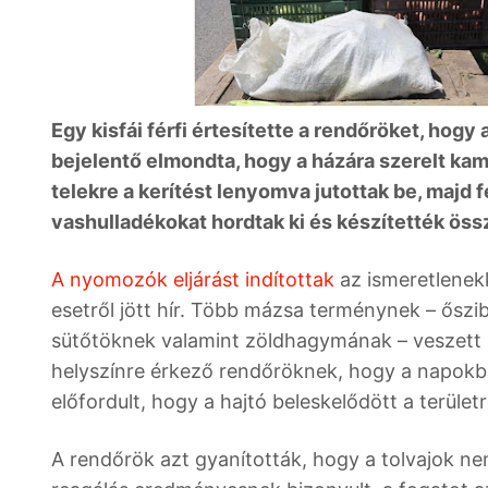
Egy kisfái férfi értesítette a rendőröket, hogy
bejelentő elmondta, hogy a házára szerelt kame
telekre a kerítést lenyomva jutottak be, majd f
vashulladékokat hordtak ki és készítették öss
A nyomozók eljárást indítottak
az ismeretlenek
esetről jött hír. Több mázsa terménynek – ős
sütőtöknek valamint zöldhagymának – veszett ny
helyszínre érkező rendőröknek, hogy a napokb
előfordult, hogy a hajtó beleskelődött a területr
A rendőrök azt gyanították, hogy a tolvajok n