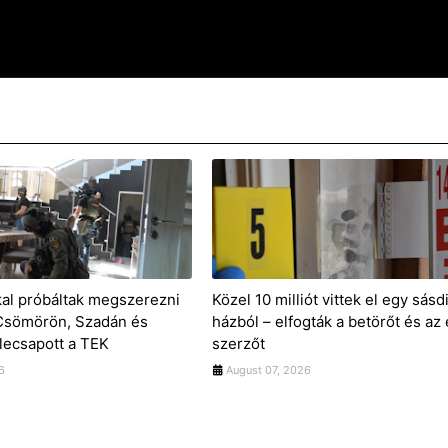
kal próbáltak megszerezni
Közel 10 milliót vittek el egy sásd
 Csömörön, Szadán és
házból – elfogták a betörőt és az 
lecsapott a TEK
szerzőt
6
August 07, 2026