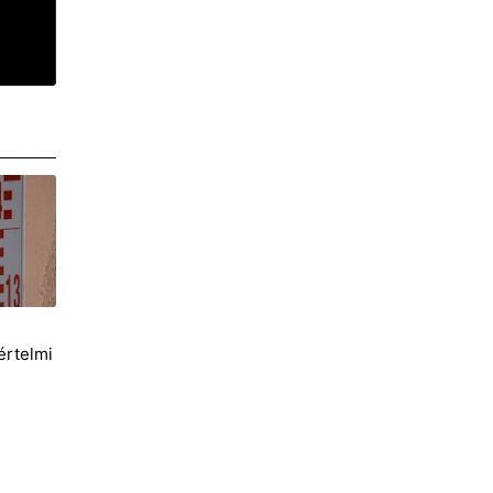
i
értelmi