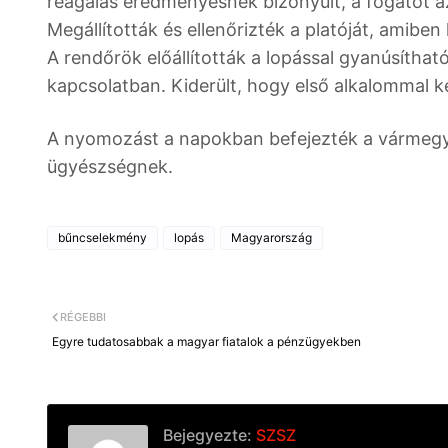
reagálás eredményesnek bizonyult, a fogatot az
Megállították és ellenőrizték a platóját, amib
A rendőrök előállították a lopással gyanúsítható
kapcsolatban. Kiderült, hogy első alkalommal két
A nyomozást a napokban befejezték a vármegye
ügyészségnek.
bűncselekmény
lopás
Magyarország
RÉGEBBI
Egyre tudatosabbak a magyar fiatalok a pénzügyekben
Bejegyezte:
SZSZ