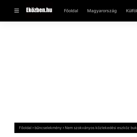
Főoldal
Magyarország
Külfö
Főoldal
bűncselekmény
Nem szokványos közlekedési eszköz bukta