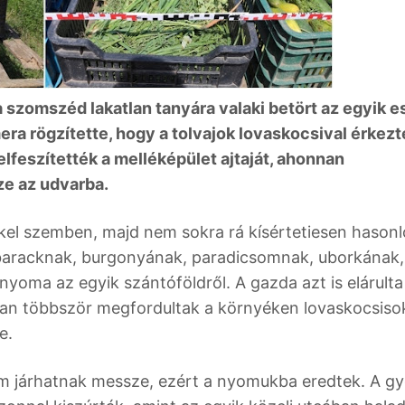
 a szomszéd lakatlan tanyára valaki betört az egyik e
ra rögzítette, hogy a tolvajok lovaskocsival érkezt
elfeszítették a melléképület ajtaját, ahonnan
ze az udvarba.
kel szemben, majd nem sokra rá kísértetiesen hasonl
zibaracknak, burgonyának, paradicsomnak, uborkának,
oma az egyik szántóföldről. A gazda azt is elárulta
an többször megfordultak a környéken lovaskocsiso
e.
em járhatnak messze, ezért a nyomukba eredtek. A gy