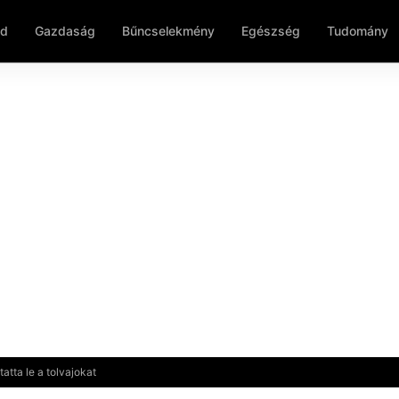
ld
Gazdaság
Bűncselekmény
Egészség
Tudomány
tta le a tolvajokat