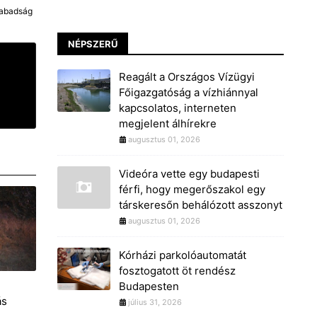
zabadság
NÉPSZERŰ
Reagált a Országos Vízügyi
Főigazgatóság a vízhiánnyal
kapcsolatos, interneten
megjelent álhírekre
augusztus 01, 2026
Videóra vette egy budapesti
férfi, hogy megerőszakol egy
társkeresőn behálózott asszonyt
augusztus 01, 2026
Kórházi parkolóautomatát
fosztogatott öt rendész
Budapesten
ás
július 31, 2026