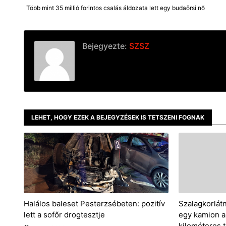
Több mint 35 millió forintos csalás áldozata lett egy budaörsi nő
Bejegyezte:
SZSZ
LEHET, HOGY EZEK A BEJEGYZÉSEK IS TETSZENI FOGNAK
Halálos baleset Pesterzsébeten: pozitív
Szalagkorlátn
lett a sofőr drogtesztje
egy kamion a
kilométeres t