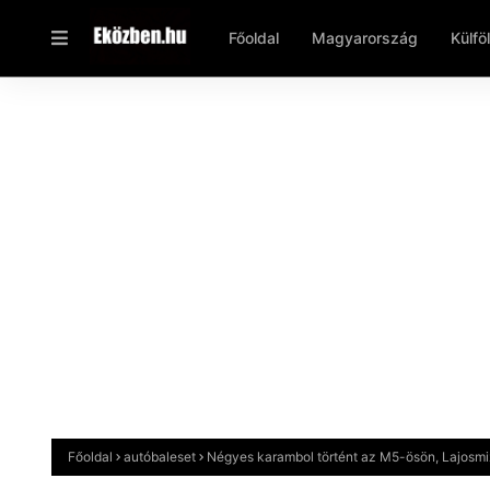
Főoldal
Magyarország
Külfö
Főoldal
autóbaleset
Négyes karambol történt az M5-ösön, Lajosmi