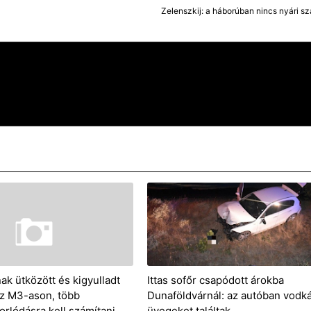
Zelenszkij: a háborúban nincs nyári s
ak ütközött és kigyulladt
Ittas sofőr csapódott árokba
z M3-ason, több
Dunaföldvárnál: az autóban vodk
orlódásra kell számítani
üvegeket találtak