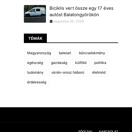
Biciklis vert össze egy 17 éves
autóst Balatongyörökön
augusztus 05, 2026
TÉMÁK
Magyarország
baleset
bűncselekmény
egészség
gazdaság
külföld
politika
tudomány
ukrán-orosz háború
életmód
érdekesség
FŐOLDAL
KAPCSOLAT