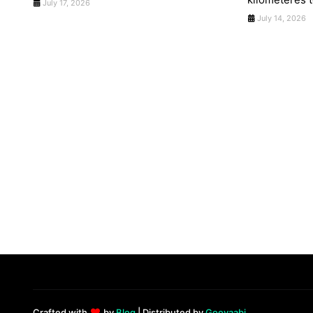
July 17, 2026
July 14, 2026
Crafted with
by
Blog
| Distributed by
Gooyaabi