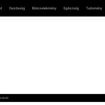
ld
Gazdaság
Bűncselekmény
Egészség
Tudomány
zsénél