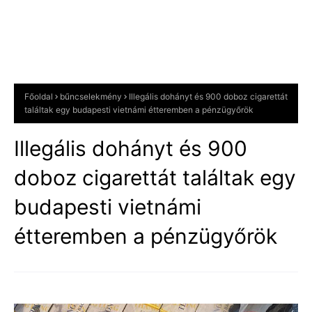
Főoldal
bűncselekmény
Illegális dohányt és 900 doboz cigarettát
találtak egy budapesti vietnámi étteremben a pénzügyőrök
Illegális dohányt és 900
doboz cigarettát találtak egy
budapesti vietnámi
étteremben a pénzügyőrök