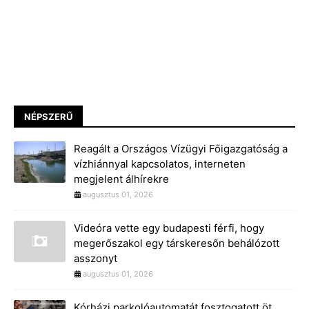
NÉPSZERŰ
Reagált a Országos Vízügyi Főigazgatóság a
vízhiánnyal kapcsolatos, interneten
megjelent álhírekre
augusztus 01, 2026
Videóra vette egy budapesti férfi, hogy
megerőszakol egy társkeresőn behálózott
asszonyt
augusztus 01, 2026
Kórházi parkolóautomatát fosztogatott öt