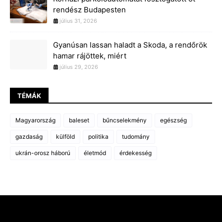
rendész Budapesten
július 31, 2026
Gyanúsan lassan haladt a Skoda, a rendőrök
hamar rájöttek, miért
július 29, 2026
TÉMÁK
Magyarország
baleset
bűncselekmény
egészség
gazdaság
külföld
politika
tudomány
ukrán-orosz háború
életmód
érdekesség