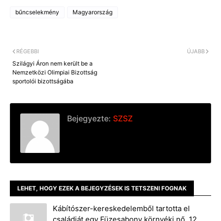
bűncselekmény
Magyarország
RÉGEBBI
ÚJABB
Szilágyi Áron nem került be a
Nemzetközi Olimpiai Bizottság
sportolói bizottságába
Bejegyezte:
SZSZ
LEHET, HOGY EZEK A BEJEGYZÉSEK IS TETSZENI FOGNAK
Kábítószer-kereskedelemből tartotta el
családját egy Füzesabony környéki nő, 12