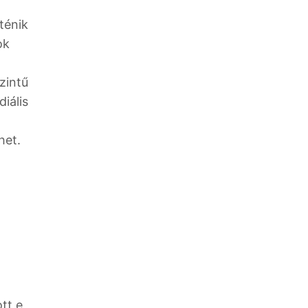
ténik
ok
8
zintű
iális
het.
tt e