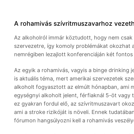
A rohamivás szívritmuszavarhoz vezet
Az alkoholról immár köztudott, hogy nem csak 
szervezetre, így komoly problémákat okozhat a
nemrégiben lezajlott konferenciáján két fonto
Az egyik a rohamivás, vagyis a binge drinking 
is aktuális téma, mert amerikai szervezetek szer
alkoholt fogyasztott az elmúlt hónapban, ami 
egységnyi alkoholt jelent, férfiaknál 5-öt vagy
ez gyakran fordul elő, az szívritmuszavart okozh
ami a stroke rizikóját is növeli. Ennek tudatába
fórumon hangsúlyozni kell a rohamivás veszélye