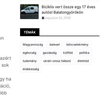
Biciklis vert össze egy 17 éves
autóst Balatongyörökön
augusztus 05, 2026
TÉMÁK
on
Magyarország
baleset
bűncselekmény
egészség
gazdaság
külföld
politika
 azért
tudomány
ukrán-orosz háború
életmód
l sok
érdekesség
ogy ha
láció,
több