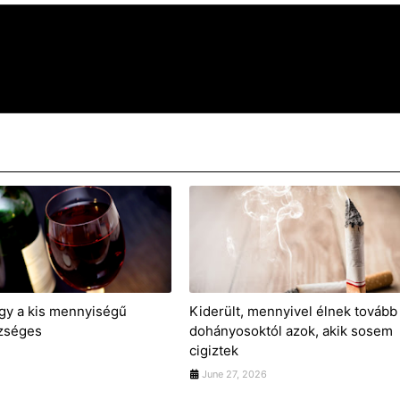
gy a kis mennyiségű
Kiderült, mennyivel élnek tovább
zséges
dohányosoktól azok, akik sosem
cigiztek
June 27, 2026