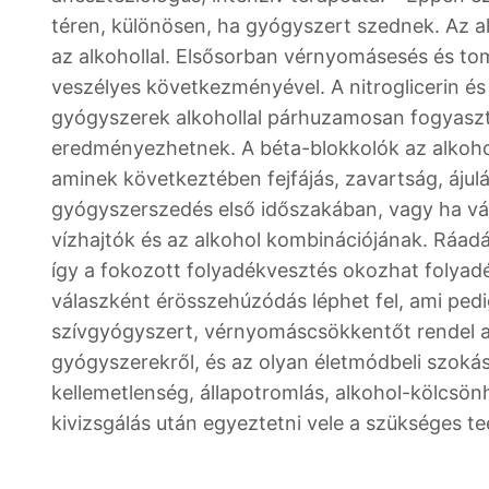
téren, különösen, ha gyógyszert szednek. Az a
az alkohollal. Elsősorban vérnyomásesés és tom
veszélyes következményével. A nitroglicerin és 
gyógyszerek alkohollal párhuzamosan fogyasz
eredményezhetnek. A béta-blokkolók az alkohol
aminek következtében fejfájás, zavartság, ájul
gyógyszerszedés első időszakában, vagy ha vál
vízhajtók és az alkohol kombinációjának. Ráadás
így a fokozott folyadékvesztés okozhat folyad
válaszként érösszehúzódás léphet fel, ami ped
szívgyógyszert, vérnyomáscsökkentőt rendel az 
gyógyszerekről, és az olyan életmódbeli szokás
kellemetlenség, állapotromlás, alkohol-kölcsönha
kivizsgálás után egyeztetni vele a szükséges t