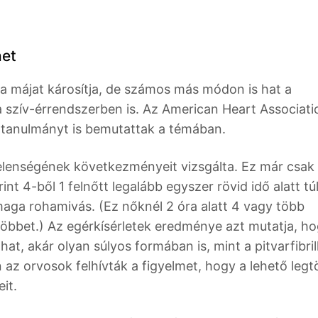
het
a májat károsítja, de számos más módon is hat a
 szív-érrendszerben is. Az American Heart Associati
s tanulmányt is bemutattak a témában.
jelenségének következményeit vizsgálta. Ez már csak
int 4-ből 1 felnőtt legalább egyszer rövid idő alatt tú
maga rohamivás. (Ez nőknél 2 óra alatt 4 vagy több
 többet.) Az egérkísérletek eredménye azt mutatja, h
at, akár olyan súlyos formában is, mint a pitvarfibril
n az orvosok felhívták a figyelmet, hogy a lehető leg
it.