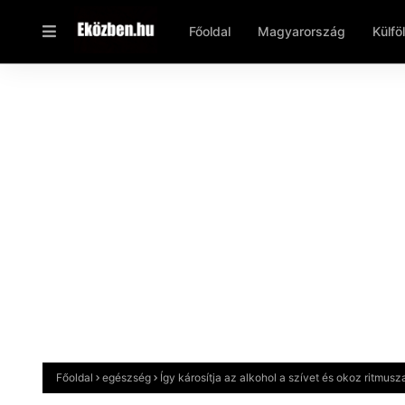
Főoldal
Magyarország
Külfö
Főoldal
egészség
Így károsítja az alkohol a szívet és okoz ritmusz