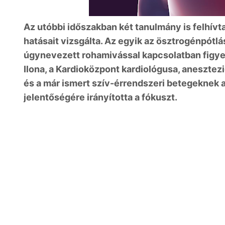
Az utóbbi időszakban két tanulmány is felhívt
hatásait vizsgálta. Az egyik az ösztrogénpótl
úgynevezett rohamivással kapcsolatban figyel
Ilona, a Kardioközpont kardiológusa, aneszte
és a már ismert szív-érrendszeri betegeknek aj
jelentőségére irányította a fókuszt.