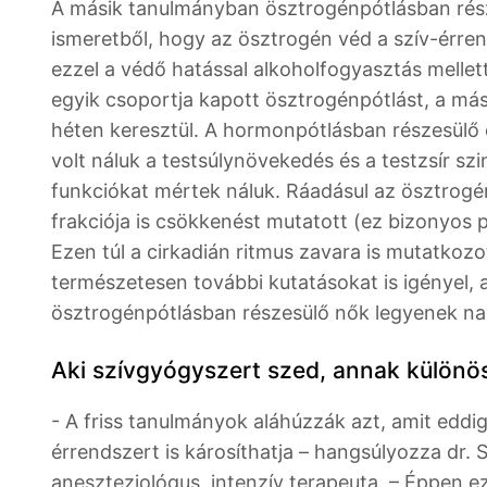
A másik tanulmányban ösztrogénpótlásban rész
ismeretből, hogy az ösztrogén véd a szív-érrend
ezzel a védő hatással alkoholfogyasztás mellet
egyik csoportja kapott ösztrogénpótlást, a má
héten keresztül. A hormonpótlásban részesülő 
volt náluk a testsúlynövekedés és a testzsír s
funkciókat mértek náluk. Ráadásul az ösztrogé
frakciója is csökkenést mutatott (ez bizonyos 
Ezen túl a cirkadián ritmus zavara is mutatkozott
természetesen további kutatásokat is igényel,
ösztrogénpótlásban részesülő nők legyenek na
Aki szívgyógyszert szed, annak különöse
- A friss tanulmányok aláhúzzák azt, amit eddig
érrendszert is károsíthatja – hangsúlyozza dr. 
aneszteziológus, intenzív terapeuta. – Éppen 