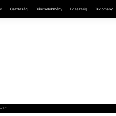
ld
Gazdaság
Bűncselekmény
Egészség
Tudomány
avart