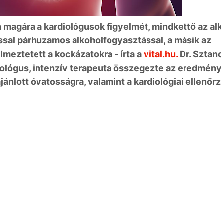
a magára a kardiológusok figyelmét, mindkettő az al
ással párhuzamos alkoholfogyasztással, a másik az
meztetett a kockázatokra - írta a
vital.hu.
Dr. Sztan
ziológus, intenzív terapeuta összegezte az eredmén
ánlott óvatosságra, valamint a kardiológiai ellenőr