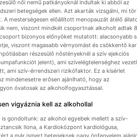
esülő női nemű patkányoknál indultak ki abból az
szeri betegségek ellen. Azt akarták vizsgálni, mi tör
t. A mesterségesen előállított menopauzát átélő állat
sik nem, viszont mindkét csoportnak alkoholt adtak 
csoport bizonyos előnyöket mutatott: alacsonyabb s
zintje, viszont magasabb vérnyomást és csökkentő kard
npótlásban részesülő nőstényeknél a szív ejekciós
pumpafunkciót jelent), ami szívelégtelenséghez vezet
, ami szív-érrendszeri rizikófaktor. Ez a kísérlet
 az mindenesetre erősen ajánlható, hogy az
gyon óvatosak az alkoholfogyasztással.
n vigyáznia kell az alkohollal
 is gondoltunk: az alkohol egyebek mellett a szív-
Sztancsik Ilona, a Kardioközpont kardiológusa,
ezért a már ismert betegeknek nagy önfegyelem ajánlo