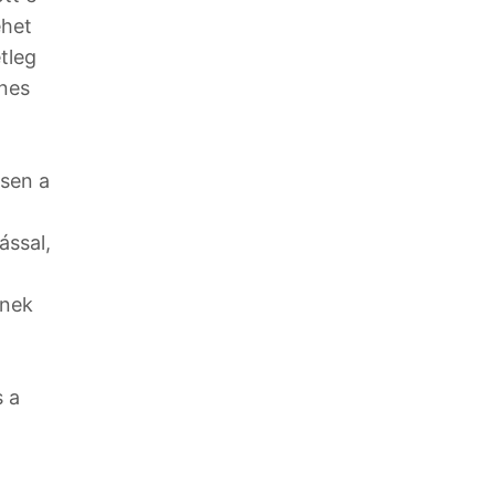
ehet
tleg
enes
ösen a
ással,
inek
s a