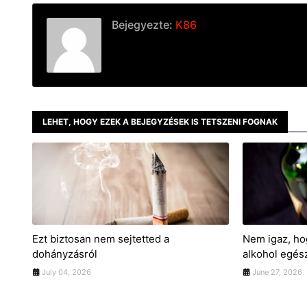
Bejegyezte:
K86
LEHET, HOGY EZEK A BEJEGYZÉSEK IS TETSZENI FOGNAK
Ezt biztosan nem sejtetted a
Nem igaz, ho
dohányzásról
alkohol egés
July 04, 2026
June 27, 2026