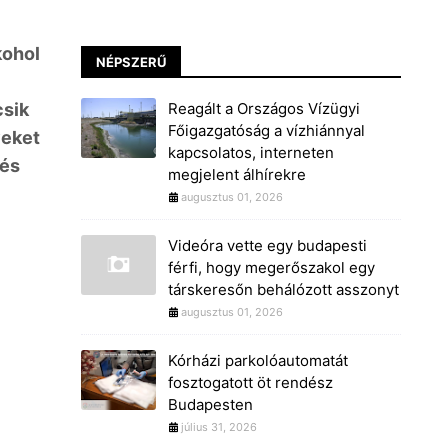
kohol
NÉPSZERŰ
csik
Reagált a Országos Vízügyi
Főigazgatóság a vízhiánnyal
yeket
kapcsolatos, interneten
zés
megjelent álhírekre
augusztus 01, 2026
Videóra vette egy budapesti
férfi, hogy megerőszakol egy
társkeresőn behálózott asszonyt
augusztus 01, 2026
Kórházi parkolóautomatát
fosztogatott öt rendész
Budapesten
július 31, 2026