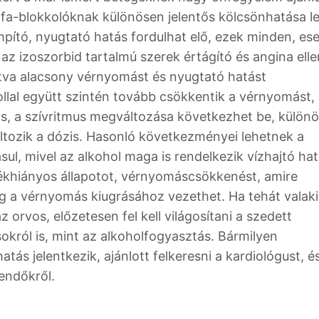
lfa-blokkolóknak különösen jelentős kölcsönhatása l
pító, nyugtató hatás fordulhat elő, ezek minden, ese
az izoszorbid tartalmú szerek értágító és angina ell
tva alacsony vérnyomást és nyugtató hatást
lal együtt szintén tovább csökkentik a vérnyomást,
ás, a szívritmus megváltozása következhet be, külön
tozik a dózis. Hasonló következményei lehetnek a
ul, mivel az alkohol maga is rendelkezik vízhajtó hat
ékhiányos állapotot, vérnyomáscsökkenést, amire
ig a vérnyomás kiugrásához vezethet. Ha tehát valak
orvos, előzetesen fel kell világosítani a szedett
okról is, mint az alkoholfogyasztás. Bármilyen
tás jelentkezik, ajánlott felkeresni a kardiológust, é
eendőkről.