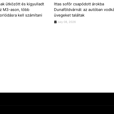
ak ütközött és kigyulladt
Ittas sofőr csapódott árokba
z M3-ason, több
Dunaföldvárnál: az autóban vodk
orlódásra kell számítani
üvegeket találtak
July 08, 2026