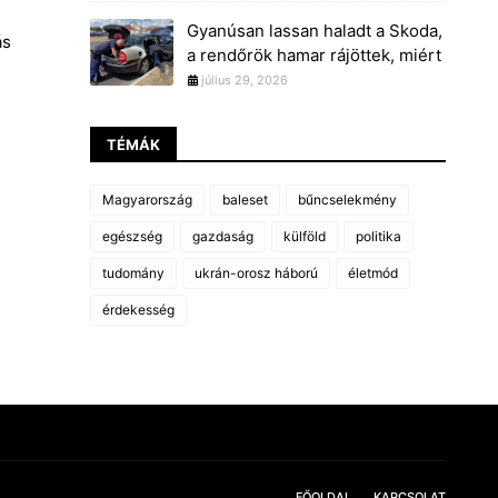
Gyanúsan lassan haladt a Skoda,
ás
a rendőrök hamar rájöttek, miért
július 29, 2026
TÉMÁK
Magyarország
baleset
bűncselekmény
egészség
gazdaság
külföld
politika
tudomány
ukrán-orosz háború
életmód
érdekesség
FŐOLDAL
KAPCSOLAT