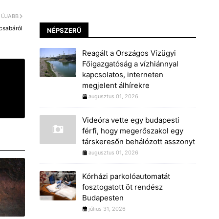
ÚJABB
scsabáról
NÉPSZERŰ
Reagált a Országos Vízügyi
Főigazgatóság a vízhiánnyal
kapcsolatos, interneten
megjelent álhírekre
augusztus 01, 2026
Videóra vette egy budapesti
férfi, hogy megerőszakol egy
társkeresőn behálózott asszonyt
augusztus 01, 2026
Kórházi parkolóautomatát
fosztogatott öt rendész
Budapesten
július 31, 2026