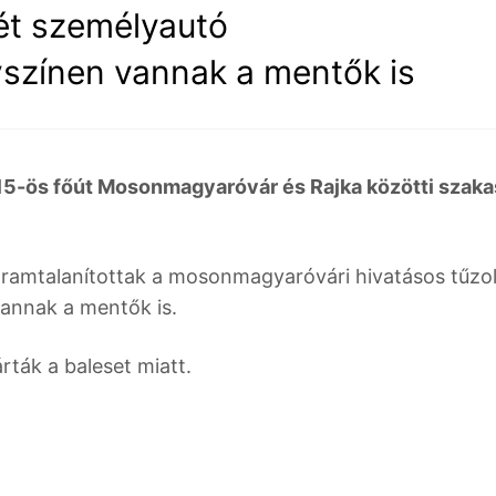
ét személyautó
színen vannak a mentők is
15-ös főút Mosonmagyaróvár és Rajka közötti szaka
 áramtalanítottak a mosonmagyaróvári hivatásos tűzol
vannak a mentők is.
rták a baleset miatt.