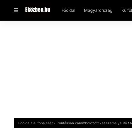
Főoldal
Magyarország
Külfö
Főoldal
autóbaleset
Frontálisan karambolozott két személyautó M