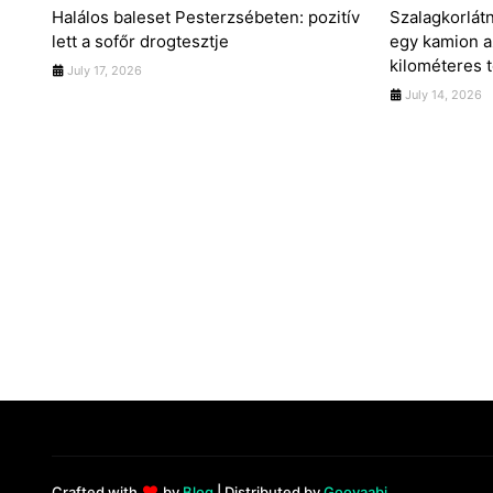
Halálos baleset Pesterzsébeten: pozitív
Szalagkorlátn
lett a sofőr drogtesztje
egy kamion a
kilométeres t
July 17, 2026
July 14, 2026
Crafted with
by
Blog
| Distributed by
Gooyaabi