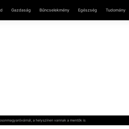
ld
Gazdaság
Bűncselekmény
Egészség
Tudomány
osonmagyaróvárnál, a helyszínen vannak a mentők is