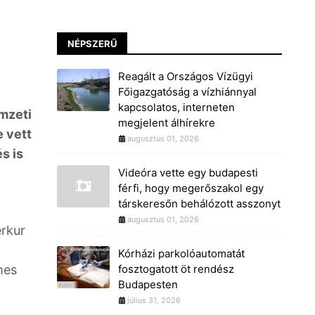
NÉPSZERŰ
Reagált a Országos Vízügyi
Főigazgatóság a vízhiánnyal
kapcsolatos, interneten
emzeti
megjelent álhírekre
 vett
augusztus 01, 2026
s is
Videóra vette egy budapesti
férfi, hogy megerőszakol egy
társkeresőn behálózott asszonyt
augusztus 01, 2026
erkur
Kórházi parkolóautomatát
mes
fosztogatott öt rendész
Budapesten
július 31, 2026