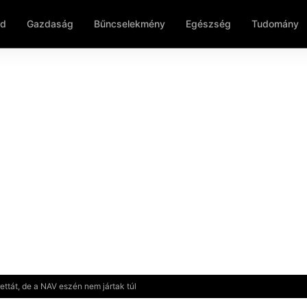
ld
Gazdaság
Bűncselekmény
Egészség
Tudomány
ettát, de a NAV eszén nem jártak túl