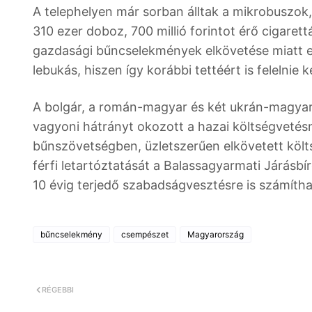
A telephelyen már sorban álltak a mikrobuszok
310 ezer doboz, 700 millió forintot érő cigaret
gazdasági bűncselekmények elkövetése miatt egy
lebukás, hiszen így korábbi tettéért is felelnie ke
A bolgár, a román-magyar és két ukrán-magyar k
vagyoni hátrányt okozott a hazai költségvetés
bűnszövetségben, üzletszerűen elkövetett költs
férfi letartóztatását a Balassagyarmati Járásbír
10 évig terjedő szabadságvesztésre is számíth
bűncselekmény
csempészet
Magyarország
RÉGEBBI