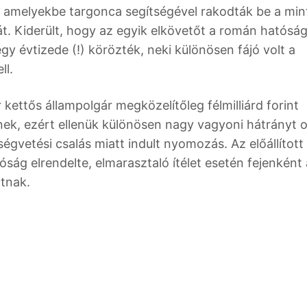
, amelyekbe targonca segítségével rakodták be a mi
tát. Kiderült, hogy az egyik elkövetőt a román hatósá
 évtizede (!) körözték, neki különösen fájó volt a
ll.
ettős állampolgár megközelítőleg félmilliárd forint
nek, ezért ellenük különösen nagy vagyoni hátrányt 
égvetési csalás miatt indult nyomozás. Az előállított
óság elrendelte, elmarasztaló ítélet esetén fejenként
atnak.