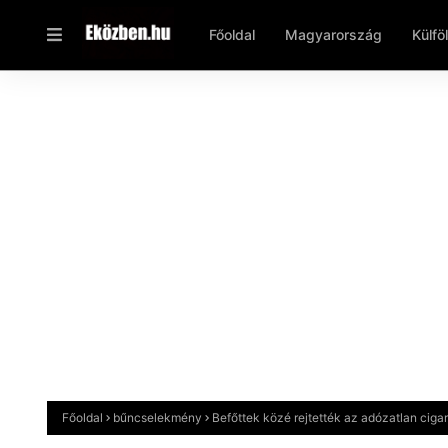
Főoldal
Magyarország
Külfö
Főoldal
bűncselekmény
Befőttek közé rejtették az adózatlan cigar