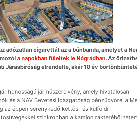
 az adózatlan cigarettát az a bűnbanda, amelyet a N
omozói
a napokban füleltek le Nógrádban.
Az őrizetbe
ti Járásbíróság elrendelte, akár 10 év börtönbünteté
gár honosságú járműszerelvény, amely hivatalosan
ozók és a NAV Bevetési Igazgatóság pénzügyőrei a M
g az éppen serénykedő kettős- és külföldi
unsztosüvegekkel szinkronban a kamion rakteréből tete