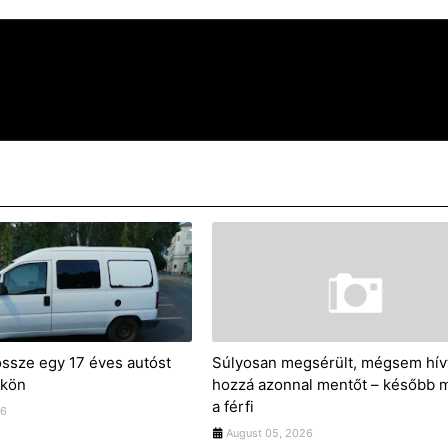
 össze egy 17 éves autóst
Súlyosan megsérült, mégsem hív
ökön
hozzá azonnal mentőt – később 
a férfi
26
August 05, 2026