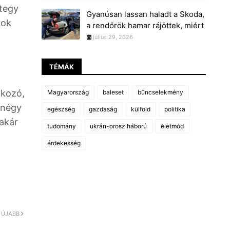
ntegy
Gyanúsan lassan haladt a Skoda,
gok
a rendőrök hamar rájöttek, miért
július 29, 2026
TÉMÁK
okozó,
Magyarország
baleset
bűncselekmény
 négy
egészség
gazdaság
külföld
politika
 akár
tudomány
ukrán-orosz háború
életmód
érdekesség
ÚJABB