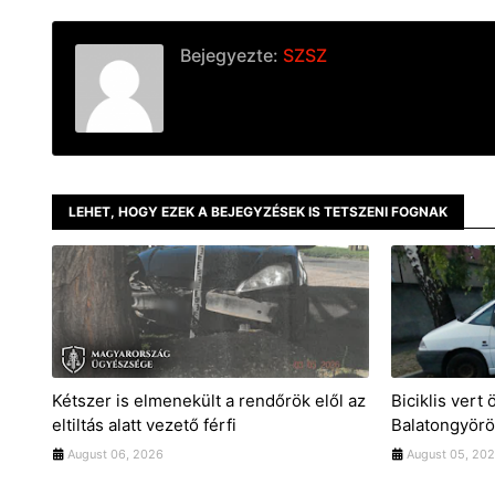
Bejegyezte:
SZSZ
LEHET, HOGY EZEK A BEJEGYZÉSEK IS TETSZENI FOGNAK
Kétszer is elmenekült a rendőrök elől az
Biciklis vert
eltiltás alatt vezető férfi
Balatongyör
August 06, 2026
August 05, 20