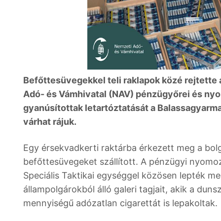
Befőttesüvegekkel teli raklapok közé rejtette
Adó- és Vámhivatal (NAV) pénzügyőrei és ny
gyanúsítottak letartóztatását a Balassagyarma
várhat rájuk.
Egy érsekvadkerti raktárba érkezett meg a bol
befőttesüvegeket szállított. A pénzügyi nyom
Speciális Taktikai egységgel közösen lepték me
állampolgárokból álló galeri tagjait, akik a d
mennyiségű adózatlan cigarettát is lepakoltak.