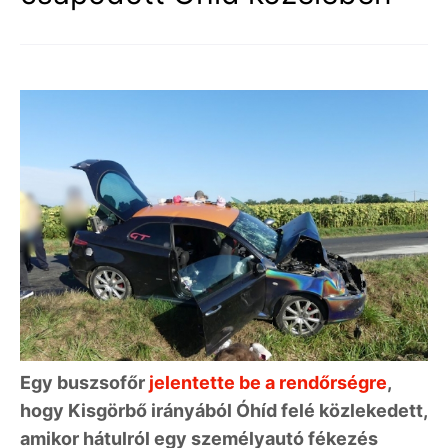
Egy buszsofőr
jelentette be a rendőrségre
,
hogy Kisgörbő irányából Óhíd felé közlekedett,
amikor hátulról egy személyautó fékezés