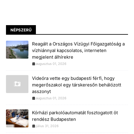
NÉPSZERŰ
Reagált a Országos Vízügyi Főigazgatóság a
vízhiánnyal kapcsolatos, interneten
megjelent álhírekre
augusztus 01, 2026
Videóra vette egy budapesti férfi, hogy
megerőszakol egy társkeresőn behálózott
asszonyt
augusztus 01, 2026
Kórházi parkolóautomatát fosztogatott öt
rendész Budapesten
július 31, 2026