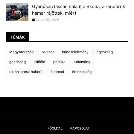
Gyanúsan lassan haladt a Skoda, a rendőrök
hamar rájöttek, miért
július 29, 2026
TÉMÁK
Magyarország
baleset
bűncselekmény
egészség
gazdaság
külföld
politika
tudomány
ukrán-orosz háború
életmód
érdekesség
FŐOLDAL
KAPCSOLAT