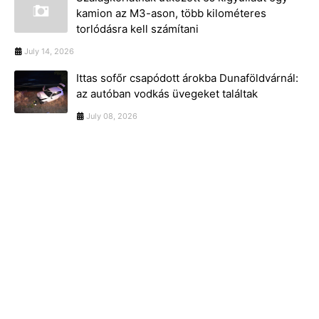
kamion az M3-ason, több kilométeres
torlódásra kell számítani
July 14, 2026
Ittas sofőr csapódott árokba Dunaföldvárnál:
az autóban vodkás üvegeket találtak
July 08, 2026