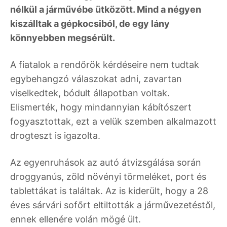
nélkül a járművébe ütközött. Mind a négyen
kiszálltak a gépkocsiból, de egy lány
könnyebben megsérült.
A fiatalok a rendőrök kérdéseire nem tudtak
egybehangzó válaszokat adni, zavartan
viselkedtek, bódult állapotban voltak.
Elismerték, hogy mindannyian kábítószert
fogyasztottak, ezt a velük szemben alkalmazott
drogteszt is igazolta.
Az egyenruhások az autó átvizsgálása során
droggyanús, zöld növényi törmeléket, port és
tablettákat is találtak. Az is kiderült, hogy a 28
éves sárvári sofőrt eltiltották a járművezetéstől,
ennek ellenére volán mögé ült.