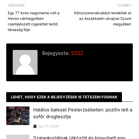
RÉGEBBI
ÚJABB
Egy 77 éves nagymama volt a
Kényszerevakuálást rendeltek el
Heves vármegyében
az északkelet-ukrajnai Szumi
csempészett cigarettát terítő
megyében
társaság feje
Bejegyezte:
SZSZ
LEHET, HOGY EZEK A BEJEGYZÉSEK IS TETSZENI FOGNAK
Halálos baleset Pesterzsébeten: pozitív lett a
sofőr drogtesztje
July 17, 2026
Szalagkorlátnak ütközött és kigyulladt egy