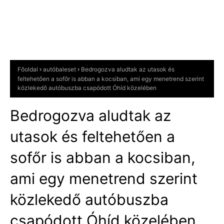
Főoldal
autóbaleset
Bedrogozva aludtak az utasok és
feltehetően a sofőr is abban a kocsiban, ami egy menetrend szerint
közlekedő autóbuszba csapódott Óhíd közelében
Bedrogozva aludtak az
utasok és feltehetően a
sofőr is abban a kocsiban,
ami egy menetrend szerint
közlekedő autóbuszba
csapódott Óhíd közelében