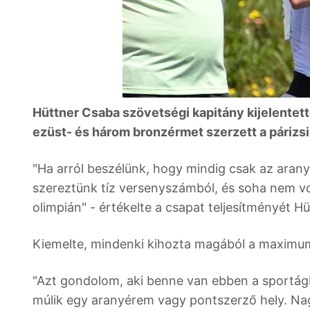
Hüttner Csaba szövetségi kapitány kijelentet
ezüst- és három bronzérmet szerzett a párizsi
"Ha arról beszélünk, hogy mindig csak az aran
szereztünk tíz versenyszámból, és soha nem 
olimpián" - értékelte a csapat teljesítményét Hü
Kiemelte, mindenki kihozta magából a maximu
"Azt gondolom, aki benne van ebben a sportágb
múlik egy aranyérem vagy pontszerző hely. Na