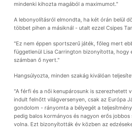
mindenki kihozta magából a maximumot."
A lebonyolításról elmondta, ha két órán belül 
többet pihen a másiknál - utalt ezzel Csipes Ta
"Ez nem éppen sportszerű játék, főleg mert ebb
függetlenül Lisa Carrington bizonyította, hog
számban ő nyert."
Hangsúlyozta, minden szakág kiválóan teljesítet
"A férfi és a női kenupárosunk is szerezhetett 
indult felnőtt világversenyen, csak az Európa J
gondolom - rányomta a bélyegét a teljesítmény
pedig balos kormányos és nagyon erős jobbos s
volna. Ezt bizonyították év közben az edzéseke