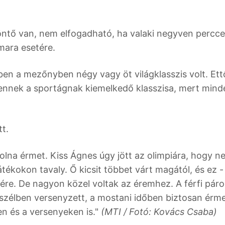
döntő van, nem elfogadható, ha valaki negyven percce
mara esetére.
en a mezőnyben négy vagy öt világklasszis volt. Ett
y ennek a sportágnak kiemelkedő klasszisa, mert mind
t.
volna érmet. Kiss Ágnes úgy jött az olimpiára, hogy n
átékokon tavaly. Ő kicsit többet várt magától, és ez -
ére. De nagyon közel voltak az éremhez. A férfi páro
zélben versenyzett, a mostani időben biztosan érme
n és a versenyeken is."
(MTI / Fotó: Kovács Csaba)