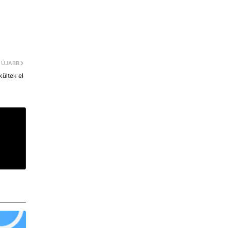
ÚJABB
kültek el