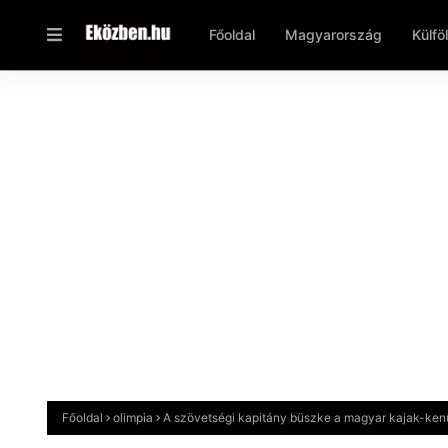
Főoldal
Magyarország
Külfö
Főoldal
olimpia
A szövetségi kapitány büszke a magyar kajak-kenu