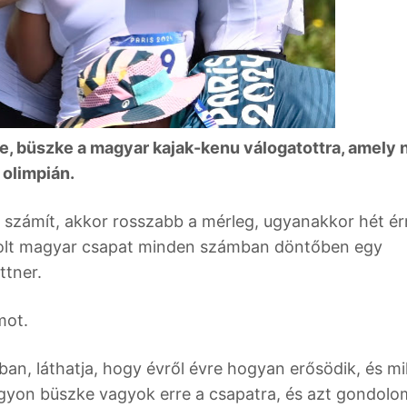
te, büszke a magyar kajak-kenu válogatottra, amely
 olimpián.
y számít, akkor rosszabb a mérleg, ugyanakkor hét é
volt magyar csapat minden számban döntőben egy
ttner.
mot.
an, láthatja, hogy évről évre hogyan erősödik, és m
gyon büszke vagyok erre a csapatra, és azt gondolo