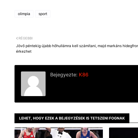
olimpia
sport
RÉGEBBI
Jövő péntekig újabb hőhullámra kell számítani, majd markáns hidegfro
érkezhet
Bejegyezte:
K86
LEHET, HOGY EZEK A BEJEGYZÉSEK IS TETSZENI FOGNAK