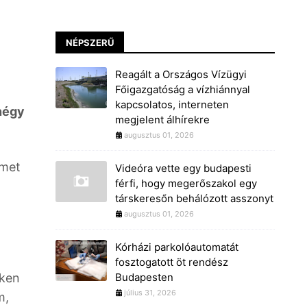
NÉPSZERŰ
Reagált a Országos Vízügyi
Főigazgatóság a vízhiánnyal
kapcsolatos, interneten
 négy
megjelent álhírekre
augusztus 01, 2026
rmet
Videóra vette egy budapesti
férfi, hogy megerőszakol egy
társkeresőn behálózott asszonyt
augusztus 01, 2026
Kórházi parkolóautomatát
fosztogatott öt rendész
iken
Budapesten
július 31, 2026
m,