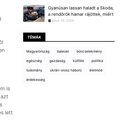
Gyanúsan lassan haladt a Skoda,
a rendőrök hamar rájöttek, miért
l
július 29, 2026
TÉMÁK
ől
en
Magyarország
baleset
bűncselekmény
egészség
gazdaság
külföld
politika
tudomány
ukrán-orosz háború
életmód
érdekesség
em is
 azt
s
s lett