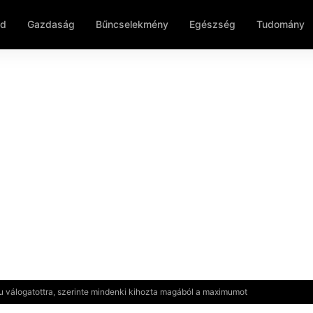
ld
Gazdaság
Bűncselekmény
Egészség
Tudomány
 válogatottra, szerinte mindenki kihozta magából a maximumot