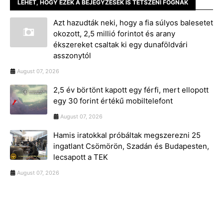
LEHET, HOGY EZEK A BEJEGYZÉSEK IS TETSZENI FOGNAK
Azt hazudták neki, hogy a fia súlyos balesetet
okozott, 2,5 millió forintot és arany
ékszereket csaltak ki egy dunaföldvári
asszonytól
August 07, 2026
2,5 év börtönt kapott egy férfi, mert ellopott
egy 30 forint értékű mobiltelefont
August 07, 2026
Hamis iratokkal próbáltak megszerezni 25
ingatlant Csömörön, Szadán és Budapesten,
lecsapott a TEK
August 07, 2026