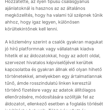
Hozzátette, az ilyen típusú csalásgyanús
ajánlatoknál is hasznos az az általános
megközelítés, hogy ha valami túl szépnek tűnik
ahhoz, hogy igaz legyen, különösen
körültekintőnek kell lenni.
A közlemény szerint a csalók gyakran magukat
jó hírű platformnak vagy vállalatnak kiadva
hitetik el az áldozatokkal, hogy az adott oldal,
szervezet hivatalos képviselőjével kerültek
kapcsolatba és gyakran állnak elő olyan hihető
történetekkel, amelyekben egy ártalmatlannak
tűnő, ámde rosszindulatú linken keresztül
történő fizetésre vagy az adatok állítólagos
ellenőrzésére, módosítására szólítják fel az
áldozatot, ellenkező esetben a foglalás törlését