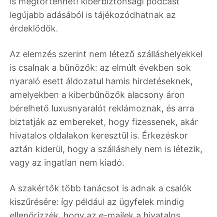
is megtörténhet! kiberbiztonsági podcast
legújabb adásából is tájékozódhatnak az
érdeklődők.
Az elemzés szerint nem létező szálláshelyekkel
is csalnak a bűnözők: az elmúlt években sok
nyaraló esett áldozatul hamis hirdetéseknek,
amelyekben a kiberbűnözők alacsony áron
bérelhető luxusnyaralót reklámoznak, és arra
biztatják az embereket, hogy fizessenek, akár
hivatalos oldalakon keresztül is. Érkezéskor
aztán kiderül, hogy a szálláshely nem is létezik,
vagy az ingatlan nem kiadó.
A szakértők több tanácsot is adnak a csalók
kiszűrésére: így például az ügyfelek mindig
ellenőrizzék, hogy az e-mailek a hivatalos