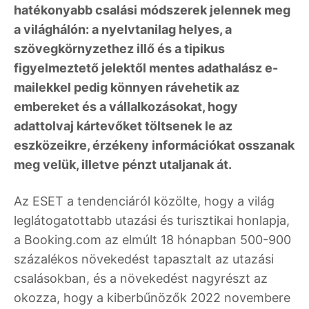
hatékonyabb csalási módszerek jelennek meg
a világhálón: a nyelvtanilag helyes, a
szövegkörnyzethez illő és a tipikus
figyelmeztető jelektől mentes adathalász e-
mailekkel pedig könnyen rávehetik az
embereket és a vállalkozásokat, hogy
adattolvaj kártevőket töltsenek le az
eszközeikre, érzékeny információkat osszanak
meg velük, illetve pénzt utaljanak át.
Az ESET a tendenciáról közölte, hogy a világ
leglátogatottabb utazási és turisztikai honlapja,
a Booking.com az elmúlt 18 hónapban 500-900
százalékos növekedést tapasztalt az utazási
csalásokban, és a növekedést nagyrészt az
okozza, hogy a kiberbűnözők 2022 novembere