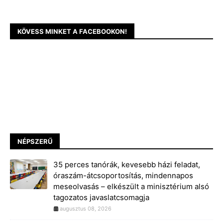
KÖVESS MINKET A FACEBOOKON!
NÉPSZERŰ
35 perces tanórák, kevesebb házi feladat,
óraszám-átcsoportosítás, mindennapos
meseolvasás – elkészült a minisztérium alsó
tagozatos javaslatcsomagja
augusztus 08, 2026