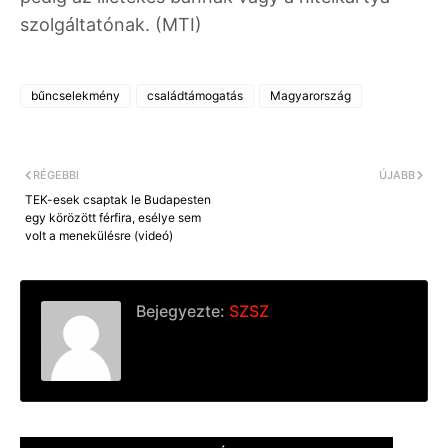
szolgáltatónak. (MTI)
bűncselekmény
családtámogatás
Magyarország
RÉGEBBI
ÚJABB
TEK-esek csaptak le Budapesten
egy körözött férfira, esélye sem
volt a menekülésre (videó)
Bejegyezte:
SZSZ