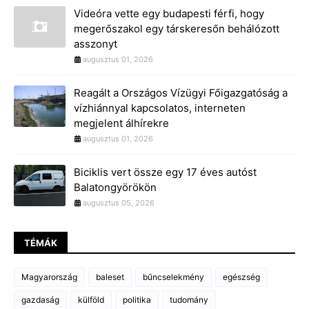
Videóra vette egy budapesti férfi, hogy
megerőszakol egy társkeresőn behálózott
asszonyt
augusztus 01, 2026
Reagált a Országos Vízügyi Főigazgatóság a
vízhiánnyal kapcsolatos, interneten
megjelent álhírekre
augusztus 01, 2026
Biciklis vert össze egy 17 éves autóst
Balatongyörökön
augusztus 05, 2026
TÉMÁK
Magyarország
baleset
bűncselekmény
egészség
gazdaság
külföld
politika
tudomány