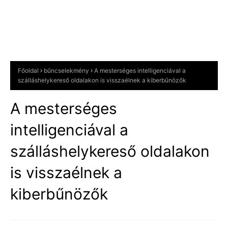
Főoldal
bűncselekmény
A mesterséges intelligenciával a
szálláshelykereső oldalakon is visszaélnek a kiberbűnözők
A mesterséges
intelligenciával a
szálláshelykereső oldalakon
is visszaélnek a
kiberbűnözők