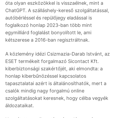
óta olyan eszközökkel is visszaélnek, mint a
ChatGPT. A szálláshely-kereső szolgáltatással,
autóbérléssel és repülőjegy eladással is
foglalkozó honlap 2023-ban több mint
egymilliárd foglalást bonyolított le, ami
kétszerese a 2016-ban regisztráltnak.
A közlemény idézi Csizmazia-Darab Istvánt, az
ESET termékeit forgalmazó Sicontact Kft.
kiberbiztonsági szakértőjét, aki elmondta: a
honlap kiberbűnözéssel kapcsolatos
tapasztalatai azért is általánosíthatók, mert a
csalók mindig nagy forgalmú online
szolgáltatásokat keresnek, hogy célba vegyék
áldozataikat.