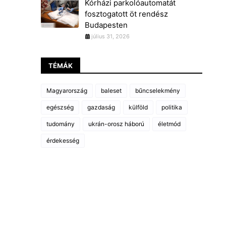
Kórházi parkolóautomatát
fosztogatott öt rendész
Budapesten
július 31, 2026
TÉMÁK
Magyarország
baleset
bűncselekmény
egészség
gazdaság
külföld
politika
tudomány
ukrán-orosz háború
életmód
érdekesség