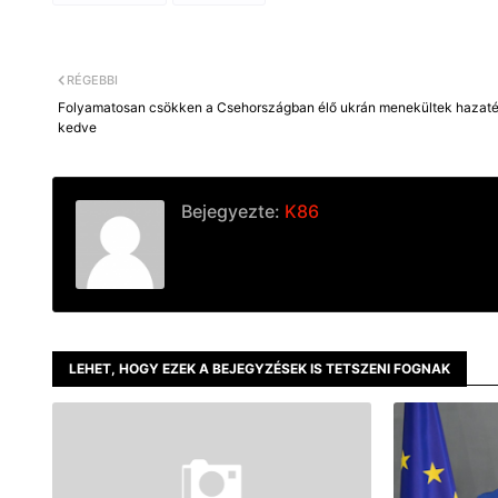
RÉGEBBI
Folyamatosan csökken a Csehországban élő ukrán menekültek hazaté
kedve
Bejegyezte:
K86
LEHET, HOGY EZEK A BEJEGYZÉSEK IS TETSZENI FOGNAK