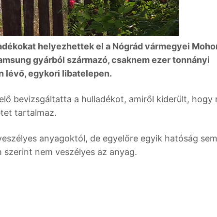
adékokat helyezhettek el a Nógrád vármegyei Mohor
 Samsung gyárból származó, csaknem ezer tonnányi
n lévő, egykori libatelepen.
elő bevizsgáltatta a hulladékot, amiről kiderült, hogy
tet tartalmaz.
veszélyes anyagoktól, de egyelőre egyik hatóság se
m szerint nem veszélyes az anyag.