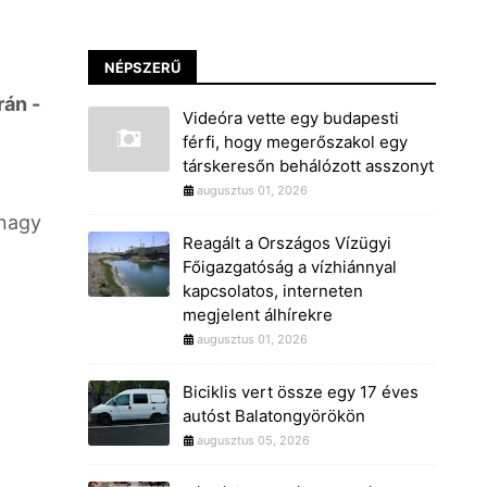
NÉPSZERŰ
án -
Videóra vette egy budapesti
férfi, hogy megerőszakol egy
társkeresőn behálózott asszonyt
augusztus 01, 2026
 nagy
Reagált a Országos Vízügyi
Főigazgatóság a vízhiánnyal
kapcsolatos, interneten
m
megjelent álhírekre
augusztus 01, 2026
Biciklis vert össze egy 17 éves
autóst Balatongyörökön
augusztus 05, 2026