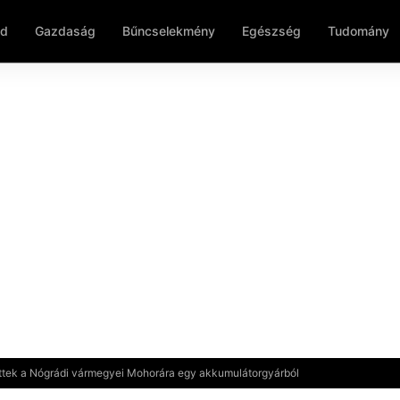
ld
Gazdaság
Bűncselekmény
Egészség
Tudomány
ettek a Nógrádi vármegyei Mohorára egy akkumulátorgyárból