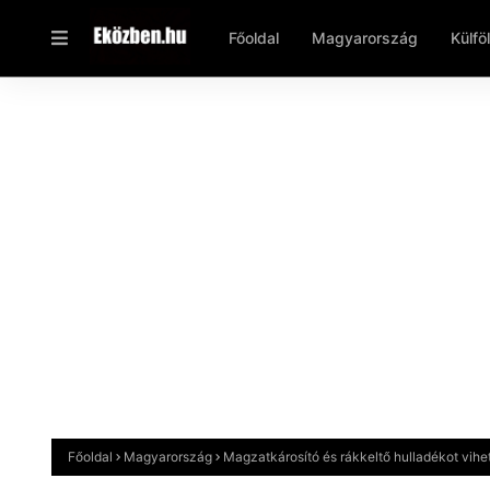
Főoldal
Magyarország
Külfö
Főoldal
Magyarország
Magzatkárosító és rákkeltő hulladékot vih