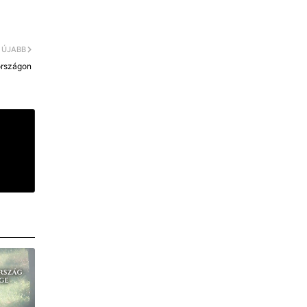
ÚJABB
országon