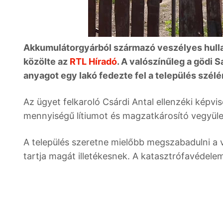
Akkumulátorgyárból származó veszélyes hull
közölte az
RTL Híradó
. A valószínűleg a gödi
anyagot egy lakó fedezte fel a település szélé
Az ügyet felkaroló Csárdi Antal ellenzéki képvis
mennyiségű lítiumot és magzatkárosító vegyüle
A település szeretne mielőbb megszabadulni a 
tartja magát illetékesnek. A katasztrófavédele