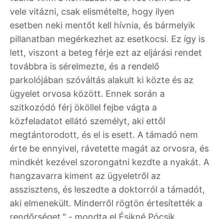
vele vitázni, csak elismételte, hogy ilyen
esetben neki mentőt kell hívnia, és bármelyik
pillanatban megérkezhet az esetkocsi. Ez így is
lett, viszont a beteg férje ezt az eljárási rendet
továbbra is sérelmezte, és a rendelő
parkolójában szóváltás alakult ki közte és az
ügyelet orvosa között. Ennek során a
szitkozódó férj ököllel fejbe vágta a
közfeladatot ellátó személyt, aki ettől
megtántorodott, és el is esett. A támadó nem
érte be ennyivel, rávetette magát az orvosra, és
mindkét kezével szorongatni kezdte a nyakát. A
hangzavarra kiment az ügyeletről az
asszisztens, és leszedte a doktorról a támadót,
aki elmenekült. Minderről rögtön értesítették a
rendőrséget." - mondta el Ésikné Pócsik