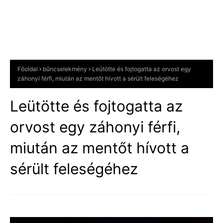
Főoldal
bűncselekmény
Leütötte és fojtogatta az orvost egy
záhonyi férfi, miután az mentőt hívott a sérült feleségéhez
Leütötte és fojtogatta az
orvost egy záhonyi férfi,
miután az mentőt hívott a
sérült feleségéhez