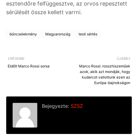
esztendőre felfüggesztve, az orvos repesztett
sérülését össze kellett varrni.
bűncselekmény
Magyarország
testi sértés
RÉGEBBI
ÚJABB
Eldőlt Marco Rossi sorsa
Marco Rossi: rosszhiszeműek
azok, akik azt mondják, hogy
kudarcot vallottunk ezen az
Európa-bajnokságon
Bejegyezte:
SZSZ