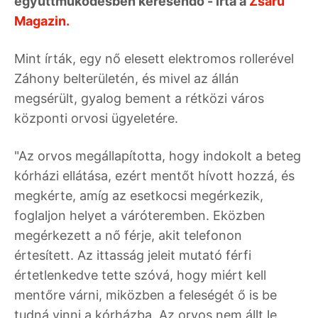
együttműködésben keresendő - írta a
Zsaru
Magazin.
Mint írták, egy nő elesett elektromos rollerével
Záhony belterületén, és mivel az állán
megsérült, gyalog bement a rétközi város
központi orvosi ügyeletére.
"Az orvos megállapította, hogy indokolt a beteg
kórházi ellátása, ezért mentőt hívott hozzá, és
megkérte, amíg az esetkocsi megérkezik,
foglaljon helyet a váróteremben. Eközben
megérkezett a nő férje, akit telefonon
értesített. Az ittasság jeleit mutató férfi
értetlenkedve tette szóvá, hogy miért kell
mentőre várni, miközben a feleségét ő is be
tudná vinni a kórházba. Az orvos nem állt le