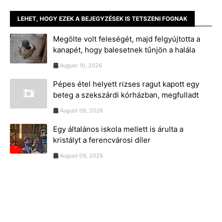
LEHET, HOGY EZEK A BEJEGYZÉSEK IS TETSZENI FOGNAK
Megölte volt feleségét, majd felgyújtotta a
kanapét, hogy balesetnek tűnjön a halála
August 10, 2026
Pépes étel helyett rizses ragut kapott egy
beteg a szekszárdi kórházban, megfulladt
August 09, 2026
Egy általános iskola mellett is árulta a
kristályt a ferencvárosi díler
August 09, 2026