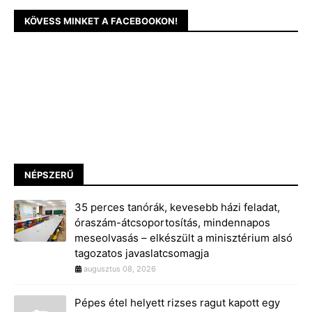
KÖVESS MINKET A FACEBOOKON!
NÉPSZERŰ
35 perces tanórák, kevesebb házi feladat,
óraszám-átcsoportosítás, mindennapos
meseolvasás – elkészült a minisztérium alsó
tagozatos javaslatcsomagja
augusztus 08, 2026
Pépes étel helyett rizses ragut kapott egy