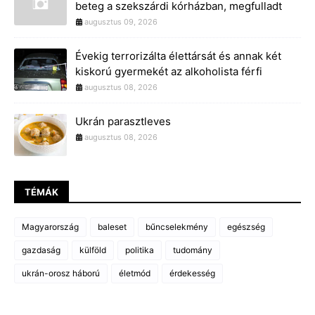
beteg a szekszárdi kórházban, megfulladt
augusztus 09, 2026
Évekig terrorizálta élettársát és annak két
kiskorú gyermekét az alkoholista férfi
augusztus 08, 2026
Ukrán parasztleves
augusztus 08, 2026
TÉMÁK
Magyarország
baleset
bűncselekmény
egészség
gazdaság
külföld
politika
tudomány
ukrán-orosz háború
életmód
érdekesség