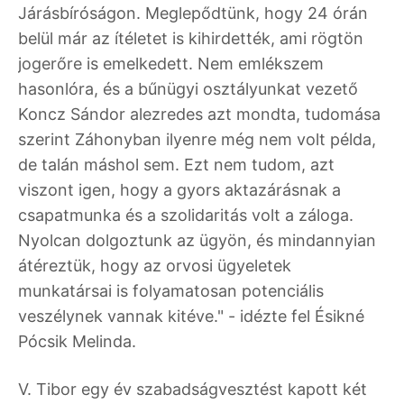
Járásbíróságon. Meglepődtünk, hogy 24 órán
belül már az ítéletet is kihirdették, ami rögtön
jogerőre is emelkedett. Nem emlékszem
hasonlóra, és a bűnügyi osztályunkat vezető
Koncz Sándor alezredes azt mondta, tudomása
szerint Záhonyban ilyenre még nem volt példa,
de talán máshol sem. Ezt nem tudom, azt
viszont igen, hogy a gyors aktazárásnak a
csapatmunka és a szolidaritás volt a záloga.
Nyolcan dolgoztunk az ügyön, és mindannyian
átéreztük, hogy az orvosi ügyeletek
munkatársai is folyamatosan potenciális
veszélynek vannak kitéve." - idézte fel Ésikné
Pócsik Melinda.
V. Tibor egy év szabadságvesztést kapott két