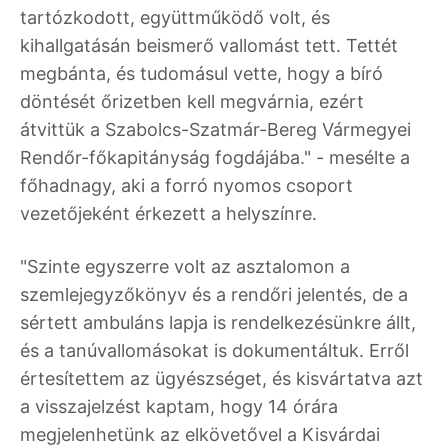
tartózkodott, együttműködő volt, és
kihallgatásán beismerő vallomást tett. Tettét
megbánta, és tudomásul vette, hogy a bíró
döntését őrizetben kell megvárnia, ezért
átvittük a Szabolcs-Szatmár-Bereg Vármegyei
Rendőr-főkapitányság fogdájába." - mesélte a
főhadnagy, aki a forró nyomos csoport
vezetőjeként érkezett a helyszínre.
"Szinte egyszerre volt az asztalomon a
szemlejegyzőkönyv és a rendőri jelentés, de a
sértett ambuláns lapja is rendelkezésünkre állt,
és a tanúvallomásokat is dokumentáltuk. Erről
értesítettem az ügyészséget, és kisvártatva azt
a visszajelzést kaptam, hogy 14 órára
megjelenhetünk az elkövetővel a Kisvárdai