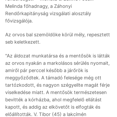
Melinda főhadnagy, a Záhonyi
Rendőrkapitányság vizsgálati alosztály
fővizsgálója.
Az orvos bal szemöldöke körül mély, repesztett
seb keletkezett.
"Az áldozat munkatársa és a mentősök is látták
az orvos nyakán a markolásos sérülés nyomait,
amiről pár perccel később a járőrök is
meggyőződtek. A támadó felesége még ott
tartózkodott, és nagyon szégyellte magát férje
viselkedése miatt. A mentősök természetesen
bevitték a kórházba, ahol megfelelő ellátást
kapott, és addig az elkövetőt is elfogták és
előállították. V. Tibor (45) a lakcímén