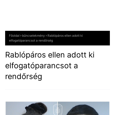
Főoldal
bűncselekmény
Rablópáros ellen adott ki
elfogatóparancsot a rendőrség
Rablópáros ellen adott ki
elfogatóparancsot a
rendőrség