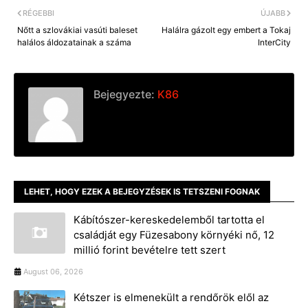
RÉGEBBI
ÚJABB
Nőtt a szlovákiai vasúti baleset
Halálra gázolt egy embert a Tokaj
halálos áldozatainak a száma
InterCity
Bejegyezte:
K86
LEHET, HOGY EZEK A BEJEGYZÉSEK IS TETSZENI FOGNAK
Kábítószer-kereskedelemből tartotta el
családját egy Füzesabony környéki nő, 12
millió forint bevételre tett szert
August 06, 2026
Kétszer is elmenekült a rendőrök elől az