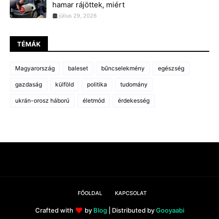
hamar rájöttek, miért
július 29, 2026
TÉMÁK
Magyarország
baleset
bűncselekmény
egészség
gazdaság
külföld
politika
tudomány
ukrán-orosz háború
életmód
érdekesség
FŐOLDAL
KAPCSOLAT
Crafted with
by
Blog
| Distributed by
Gooyaabi