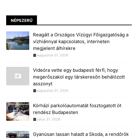
NÉPSZERŰ
Reagált a Országos Vízügyi Főigazgatóság a
vízhiánnyal kapcsolatos, interneten
megjelent álhírekre
augusztus 01, 2026
Videóra vette egy budapesti férfi, hogy
megerőszakol egy társkeresőn behálózott
asszonyt
augusztus 01, 2026
Kórházi parkolóautomatát fosztogatott öt
rendész Budapesten
július 31, 2026
Gyanúsan lassan haladt a Skoda, a rendőrök