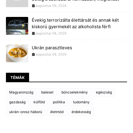
augusztus 09, 2026
Évekig terrorizálta élettársát és annak két
kiskorú gyermekét az alkoholista férfi
augusztus 08, 2026
Ukrán parasztleves
augusztus 08, 2026
TÉMÁK
Magyarország
baleset
bűncselekmény
egészség
gazdaság
külföld
politika
tudomány
ukrán-orosz háború
életmód
érdekesség