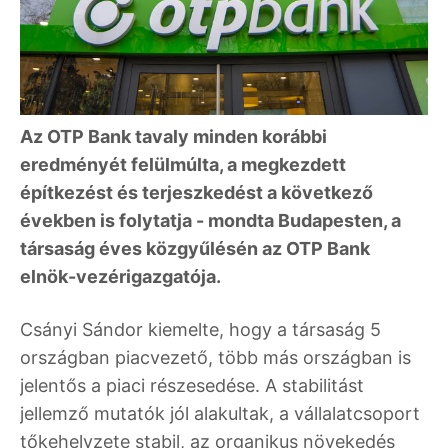
Az OTP Bank tavaly minden korábbi
eredményét felülmúlta, a megkezdett
építkezést és terjeszkedést a következő
években is folytatja - mondta Budapesten, a
társaság éves közgyűlésén az OTP Bank
elnök-vezérigazgatója.
Csányi Sándor kiemelte, hogy a társaság 5
országban piacvezető, több más országban is
jelentős a piaci részesedése. A stabilitást
jellemző mutatók jól alakultak, a vállalatcsoport
tőkehelyzete stabil, az organikus növekedés