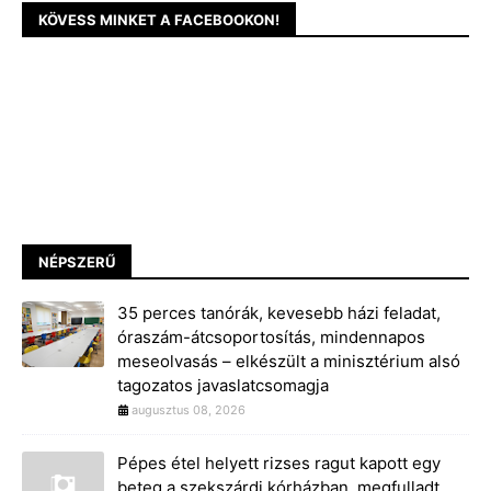
KÖVESS MINKET A FACEBOOKON!
NÉPSZERŰ
35 perces tanórák, kevesebb házi feladat,
óraszám-átcsoportosítás, mindennapos
meseolvasás – elkészült a minisztérium alsó
tagozatos javaslatcsomagja
augusztus 08, 2026
Pépes étel helyett rizses ragut kapott egy
beteg a szekszárdi kórházban, megfulladt