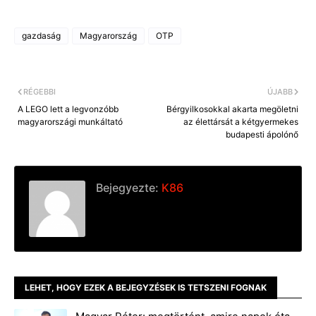
gazdaság
Magyarország
OTP
RÉGEBBI
ÚJABB
A LEGO lett a legvonzóbb
Bérgyilkosokkal akarta megöletni
magyarországi munkáltató
az élettársát a kétgyermekes
budapesti ápolónő
Bejegyezte:
K86
LEHET, HOGY EZEK A BEJEGYZÉSEK IS TETSZENI FOGNAK