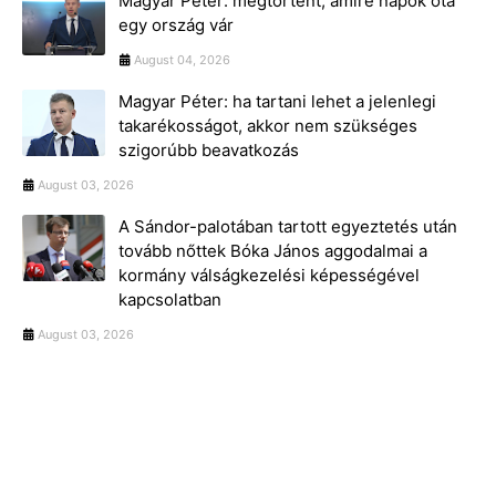
Magyar Péter: megtörtént, amire napok óta
egy ország vár
August 04, 2026
Magyar Péter: ha tartani lehet a jelenlegi
takarékosságot, akkor nem szükséges
szigorúbb beavatkozás
August 03, 2026
A Sándor-palotában tartott egyeztetés után
tovább nőttek Bóka János aggodalmai a
kormány válságkezelési képességével
kapcsolatban
August 03, 2026