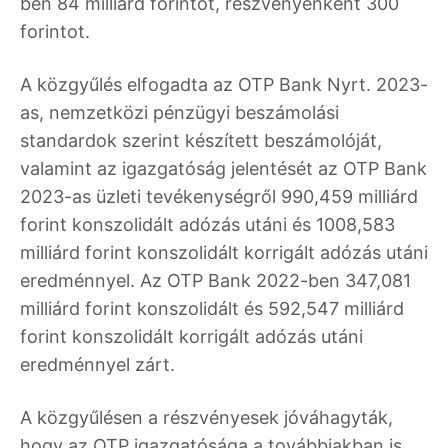
ben 84 milliárd forintot, részvényenként 300
forintot.
A közgyűlés elfogadta az OTP Bank Nyrt. 2023-
as, nemzetközi pénzügyi beszámolási
standardok szerint készített beszámolóját,
valamint az igazgatóság jelentését az OTP Bank
2023-as üzleti tevékenységről 990,459 milliárd
forint konszolidált adózás utáni és 1008,583
milliárd forint konszolidált korrigált adózás utáni
eredménnyel. Az OTP Bank 2022-ben 347,081
milliárd forint konszolidált és 592,547 milliárd
forint konszolidált korrigált adózás utáni
eredménnyel zárt.
A közgyűlésen a részvényesek jóváhagyták,
hogy az OTP igazgatósága a továbbiakban is