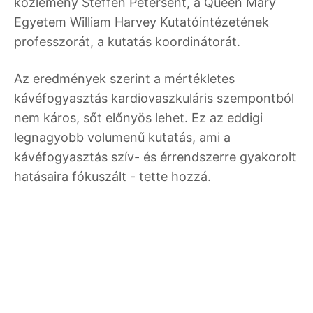
közlemény Steffen Petersent, a Queen Mary
Egyetem William Harvey Kutatóintézetének
professzorát, a kutatás koordinátorát.
Az eredmények szerint a mértékletes
kávéfogyasztás kardiovaszkuláris szempontból
nem káros, sőt előnyös lehet. Ez az eddigi
legnagyobb volumenű kutatás, ami a
kávéfogyasztás szív- és érrendszerre gyakorolt
hatásaira fókuszált - tette hozzá.