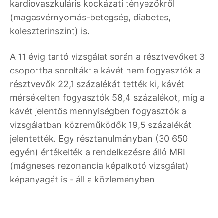
kardiovaszkuláris kockázati tényezőkről
(magasvérnyomás-betegség, diabetes,
koleszterinszint) is.
A 11 évig tartó vizsgálat során a résztvevőket 3
csoportba sorolták: a kávét nem fogyasztók a
résztvevők 22,1 százalékát tették ki, kávét
mérsékelten fogyasztók 58,4 százalékot, míg a
kávét jelentős mennyiségben fogyasztók a
vizsgálatban közreműködők 19,5 százalékát
jelentették. Egy résztanulmányban (30 650
egyén) értékelték a rendelkezésre álló MRI
(mágneses rezonancia képalkotó vizsgálat)
képanyagát is - áll a közleményben.