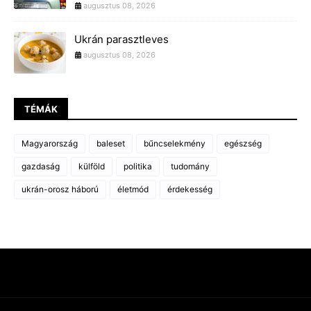
augusztus 08, 2026
Ukrán parasztleves
augusztus 08, 2026
TÉMÁK
Magyarország
baleset
bűncselekmény
egészség
gazdaság
külföld
politika
tudomány
ukrán-orosz háború
életmód
érdekesség