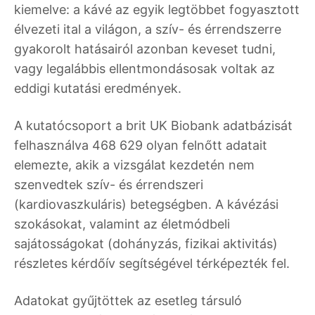
kiemelve: a kávé az egyik legtöbbet fogyasztott
élvezeti ital a világon, a szív- és érrendszerre
gyakorolt hatásairól azonban keveset tudni,
vagy legalábbis ellentmondásosak voltak az
eddigi kutatási eredmények.
A kutatócsoport a brit UK Biobank adatbázisát
felhasználva 468 629 olyan felnőtt adatait
elemezte, akik a vizsgálat kezdetén nem
szenvedtek szív- és érrendszeri
(kardiovaszkuláris) betegségben. A kávézási
szokásokat, valamint az életmódbeli
sajátosságokat (dohányzás, fizikai aktivitás)
részletes kérdőív segítségével térképezték fel.
Adatokat gyűjtöttek az esetleg társuló