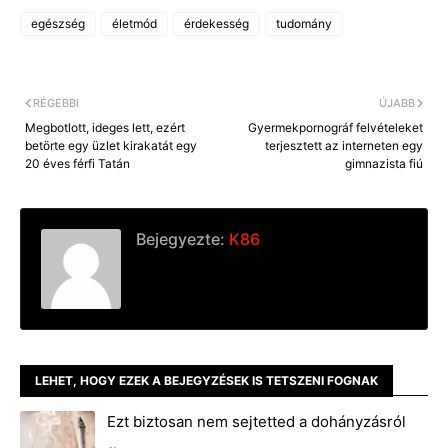
e
s
y
egészség
életmód
érdekesség
tudomány
b
e
L
o
n
i
o
g
n
k
e
k
r
RÉGEBBI
ÚJABB
Megbotlott, ideges lett, ezért
Gyermekpornográf felvételeket
betörte egy üzlet kirakatát egy
terjesztett az interneten egy
20 éves férfi Tatán
gimnazista fiú
Bejegyezte:
K86
LEHET, HOGY EZEK A BEJEGYZÉSEK IS TETSZENI FOGNAK
Ezt biztosan nem sejtetted a dohányzásról