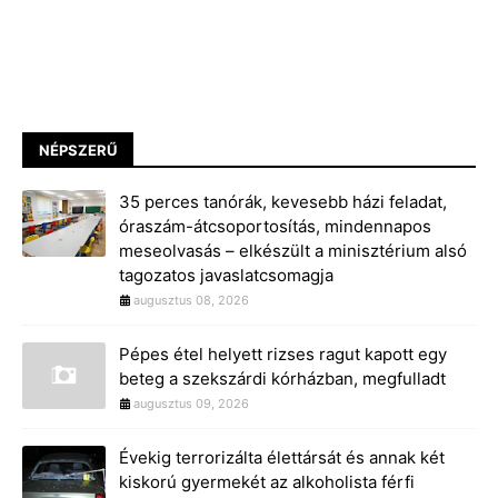
NÉPSZERŰ
35 perces tanórák, kevesebb házi feladat,
óraszám-átcsoportosítás, mindennapos
meseolvasás – elkészült a minisztérium alsó
tagozatos javaslatcsomagja
augusztus 08, 2026
Pépes étel helyett rizses ragut kapott egy
beteg a szekszárdi kórházban, megfulladt
augusztus 09, 2026
Évekig terrorizálta élettársát és annak két
kiskorú gyermekét az alkoholista férfi