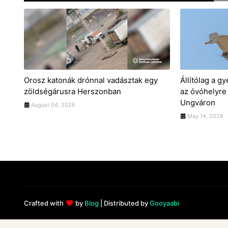
Orosz katonák drónnal vadásztak egy
Állítólag a 
zöldségárusra Herszonban
az óvóhelyre
Ungváron
August 04, 2026
May 14, 2026
Crafted with
by
Blog
| Distributed by
Gooyaabi