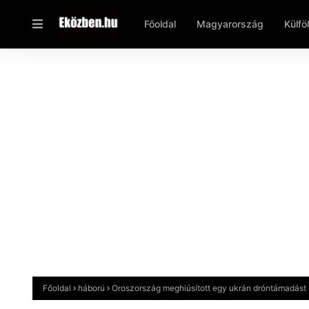
Főoldal
Magyarország
Külfö
Főoldal
háború
Oroszország meghiúsított egy ukrán dróntámadást M