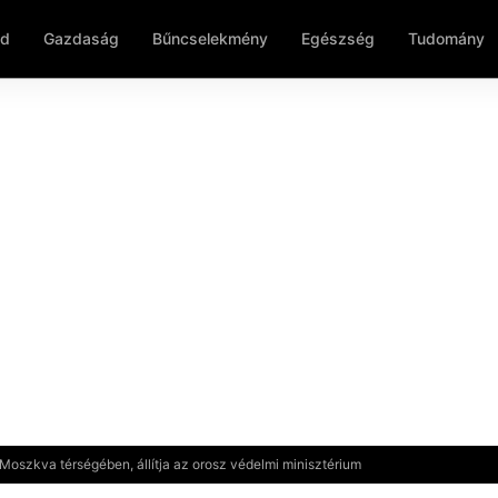
ld
Gazdaság
Bűncselekmény
Egészség
Tudomány
oszkva térségében, állítja az orosz védelmi minisztérium