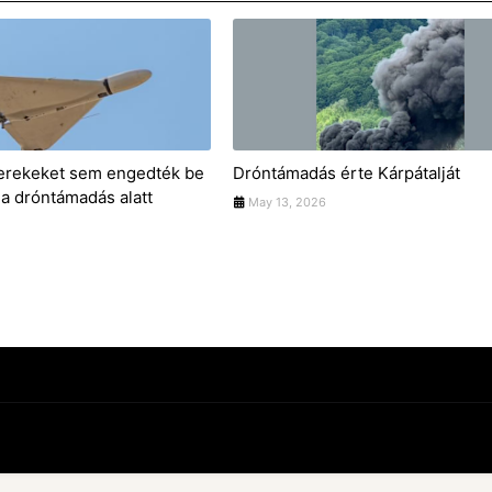
gyerekeket sem engedték be
Dróntámadás érte Kárpátalját
 a dróntámadás alatt
May 13, 2026