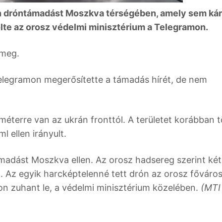
n dróntámadást Moszkva térségében, amely sem ká
ölte az orosz védelmi minisztérium a Telegramon.
 meg.
elegramon megerősítette a támadás hírét, de nem
méterre van az ukrán fronttól. A területet korábban 
 ellen irányult.
ámadást Moszkva ellen. Az orosz hadsereg szerint két
. Az egyik harcképtelenné tett drón az orosz főváro
 zuhant le, a védelmi minisztérium közelében.
(MTI 