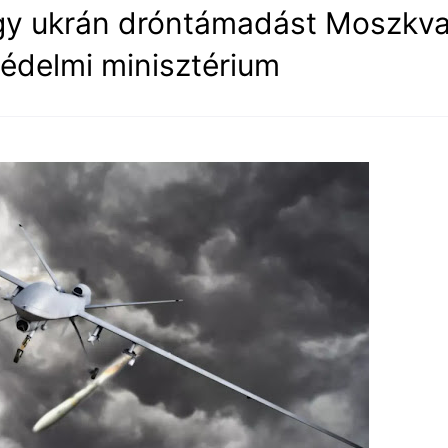
egy ukrán dróntámadást Moszkv
 védelmi minisztérium