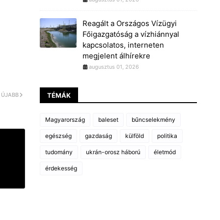
Reagált a Országos Vízügyi
Főigazgatóság a vízhiánnyal
kapcsolatos, interneten
megjelent álhírekre
augusztus 01, 2026
ÚJABB
TÉMÁK
Magyarország
baleset
bűncselekmény
egészség
gazdaság
külföld
politika
tudomány
ukrán-orosz háború
életmód
érdekesség