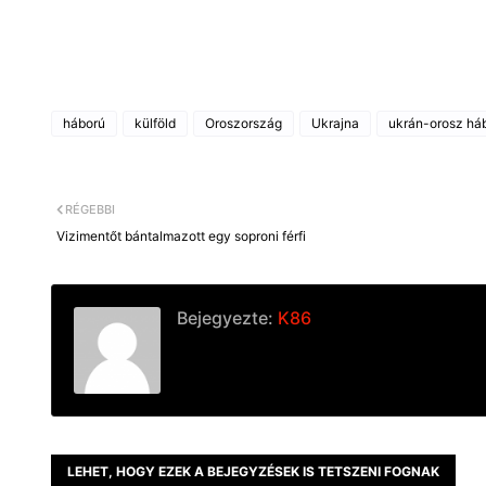
háború
külföld
Oroszország
Ukrajna
ukrán-orosz há
RÉGEBBI
Vizimentőt bántalmazott egy soproni férfi
Bejegyezte:
K86
LEHET, HOGY EZEK A BEJEGYZÉSEK IS TETSZENI FOGNAK