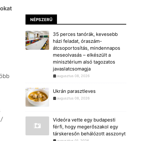
rokat
NÉPSZERŰ
35 perces tanórák, kevesebb
házi feladat, óraszám-
átcsoportosítás, mindennapos
meseolvasás – elkészült a
minisztérium alsó tagozatos
javaslatcsomagja
több
augusztus 08, 2026
Ukrán parasztleves
augusztus 08, 2026
s
/
Videóra vette egy budapesti
férfi, hogy megerőszakol egy
társkeresőn behálózott asszonyt
augusztus 01, 2026