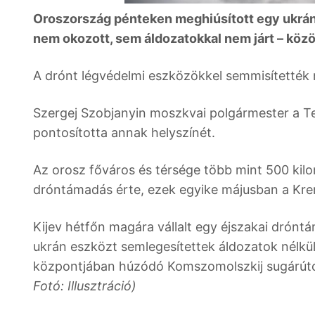
Oroszország pénteken meghiúsított egy ukrá
nem okozott, sem áldozatokkal nem járt – köz
A drónt légvédelmi eszközökkel semmisítették
Szergej Szobjanyin moszkvai polgármester a T
pontosította annak helyszínét.
Az orosz főváros és térsége több mint 500 kilo
dróntámadás érte, ezek egyike májusban a Kreml
Kijev hétfőn magára vállalt egy éjszakai drónt
ukrán eszközt semlegesítettek áldozatok nélkül
központjában húzódó Komszomolszkij sugárúton
Fotó: Illusztráció)