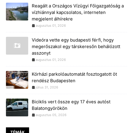
Reagált a Országos Vízügyi Főigazgatóság a
vízhiánnyal kapcsolatos, interneten
megjelent álhírekre
augusztus 01, 2026
Videóra vette egy budapesti férfi, hogy
megerőszakol egy társkeresőn behálózott
asszonyt
augusztus 01, 2026
Kórházi parkolóautomatát fosztogatott öt
rendész Budapesten
július 31, 2026
Biciklis vert össze egy 17 éves autóst
Balatongyörökön
augusztus 05, 2026
TÉMÁK