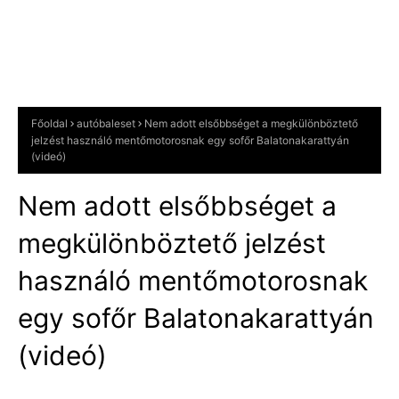
Főoldal
autóbaleset
Nem adott elsőbbséget a megkülönböztető
jelzést használó mentőmotorosnak egy sofőr Balatonakarattyán
(videó)
Nem adott elsőbbséget a
megkülönböztető jelzést
használó mentőmotorosnak
egy sofőr Balatonakarattyán
(videó)