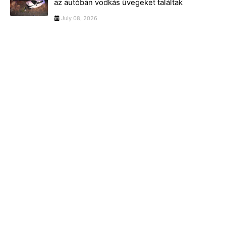
az autóban vodkás üvegeket találtak
July 08, 2026