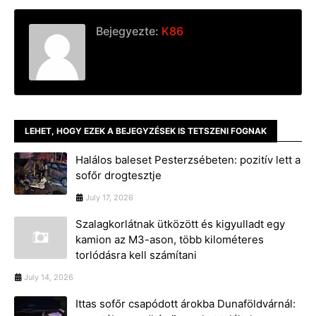
Bejegyezte:
K86
LEHET, HOGY EZEK A BEJEGYZÉSEK IS TETSZENI FOGNAK
Halálos baleset Pesterzsébeten: pozitív lett a
sofőr drogtesztje
July 17, 2026
Szalagkorlátnak ütközött és kigyulladt egy
kamion az M3-ason, több kilométeres
torlódásra kell számítani
July 14, 2026
Ittas sofőr csapódott árokba Dunaföldvárnál: