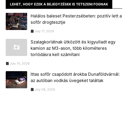
LEHET, HOGY EZEK A BEJEGYZÉSEK IS TETSZENI FOGNAK
Halálos baleset Pesterzsébeten: pozitív lett a
sofőr drogtesztje
July 17, 2026
Szalagkorlátnak ütközött és kigyulladt egy
kamion az M3-ason, több kilométeres
torlódásra kell számítani
July 14, 2026
Ittas sofőr csapódott árokba Dunaföldvárnál:
az autóban vodkás üvegeket találtak
July 08, 2026