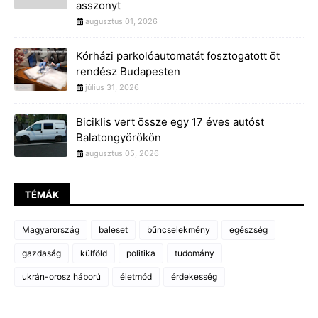
asszonyt
augusztus 01, 2026
Kórházi parkolóautomatát fosztogatott öt
rendész Budapesten
július 31, 2026
Biciklis vert össze egy 17 éves autóst
Balatongyörökön
augusztus 05, 2026
TÉMÁK
Magyarország
baleset
bűncselekmény
egészség
gazdaság
külföld
politika
tudomány
ukrán-orosz háború
életmód
érdekesség