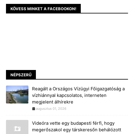
KÖVESS MINKET A FACEBOOKON!
NÉPSZERŰ
Reagált a Országos Vízügyi Főigazgatóság a
vízhiánnyal kapcsolatos, interneten
megjelent álhírekre
augusztus 01, 2026
Videóra vette egy budapesti férfi, hogy
megerőszakol egy társkeresőn behálózott