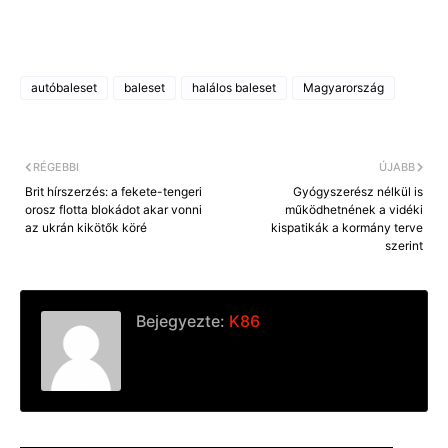
autóbaleset
baleset
halálos baleset
Magyarország
RÉGEBBI
ÚJABB
Brit hírszerzés: a fekete-tengeri
Gyógyszerész nélkül is
orosz flotta blokádot akar vonni
működhetnének a vidéki
az ukrán kikötők köré
kispatikák a kormány terve
szerint
Bejegyezte:
K86