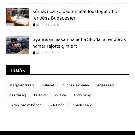
Kórházi parkolóautomatát fosztogatott öt
rendész Budapesten
július 31, 2026
Gyanúsan lassan haladt a Skoda, a rendőrök
hamar rájöttek, miért
július 29, 2026
TÉMÁK
Magyarország
baleset
bűncselekmény
egészség
gazdaság
külföld
politika
tudomány
ukrán-orosz háború
életmód
érdekesség