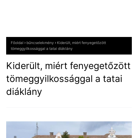
Főoldal
bűncselekmény
Kiderült, miért fenyegetőzött
tömeggyilkossággal a tatai diáklány
Kiderült, miért fenyegetőzött
tömeggyilkossággal a tatai
diáklány