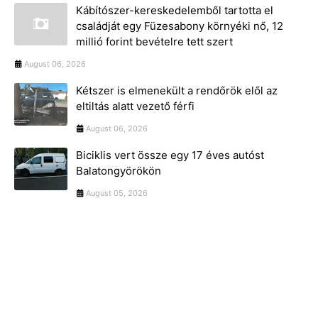
Kábítószer-kereskedelemből tartotta el
családját egy Füzesabony környéki nő, 12
millió forint bevételre tett szert
August 06, 2026
Kétszer is elmenekült a rendőrök elől az
eltiltás alatt vezető férfi
August 06, 2026
Biciklis vert össze egy 17 éves autóst
Balatongyörökön
August 05, 2026