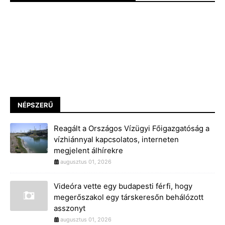
NÉPSZERŰ
Reagált a Országos Vízügyi Főigazgatóság a
vízhiánnyal kapcsolatos, interneten
megjelent álhírekre
augusztus 01, 2026
Videóra vette egy budapesti férfi, hogy
megerőszakol egy társkeresőn behálózott
asszonyt
augusztus 01, 2026