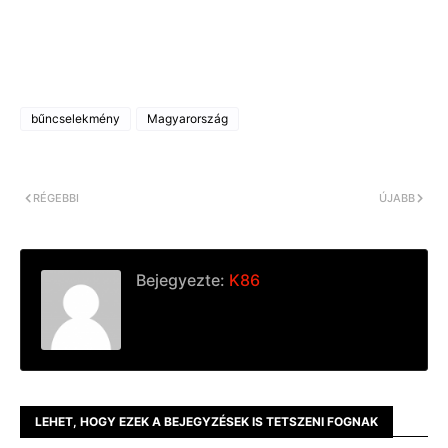
bűncselekmény
Magyarország
RÉGEBBI
ÚJABB
Bejegyezte:
K86
LEHET, HOGY EZEK A BEJEGYZÉSEK IS TETSZENI FOGNAK