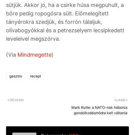
sütjük. Akkor jó, ha a csirke húsa megpuhult, a
bőre pedig ropogósra sült. Előmelegített
tányérokra szedjük, és forrón tálaljuk,
olívabogyókkal és a petrezselyem lecsipkedett
leveleivel megszórva.
(Via
Mindmegette
)
gasztro
recept
RÉGEBBI
ÚJABB
Mark Rutte: a NATO-nak háborús
gondolkodásmódra kell váltania