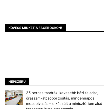
KÖVESS MINKET A FACEBOOKON!
NÉPSZERŰ
35 perces tanórák, kevesebb házi feladat,
óraszám-átcsoportosítás, mindennapos
meseolvasás – elkészült a minisztérium alsó
tagozatos javaslatcsomagja