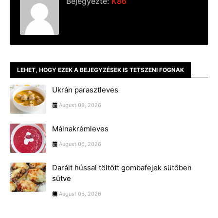
Bejegyezte:
K86
LEHET, HOGY EZEK A BEJEGYZÉSEK IS TETSZENI FOGNAK
Ukrán parasztleves
August 08, 2026
Málnakrémleves
August 06, 2026
Darált hússal töltött gombafejek sütőben
sütve
August 05, 2026