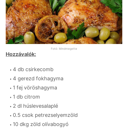
Fotó: Mindmegette
Hozzávalók:
4 db csirkecomb
4 gerezd fokhagyma
1 fej vöröshagyma
1 db citrom
2 dl húslevesalaplé
0.5 csok petrezselyemzöld
10 dkg zöld olívabogyó