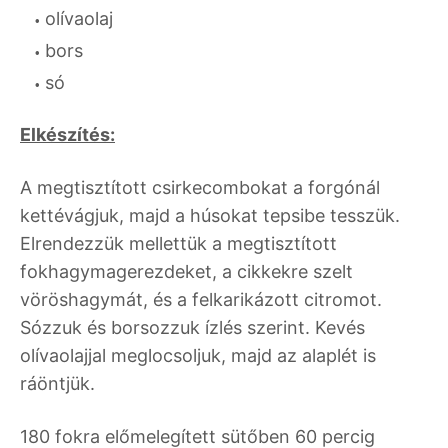
olívaolaj
bors
só
Elkészítés:
A megtisztított csirkecombokat a forgónál
kettévágjuk, majd a húsokat tepsibe tesszük.
Elrendezzük mellettük a megtisztított
fokhagymagerezdeket, a cikkekre szelt
vöröshagymát, és a felkarikázott citromot.
Sózzuk és borsozzuk ízlés szerint. Kevés
olívaolajjal meglocsoljuk, majd az alaplét is
ráöntjük.
180 fokra előmelegített sütőben 60 percig