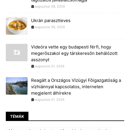
augusztus 08, 2026
Ukrán parasztleves
augusztus 08, 2026
Videóra vette egy budapesti férfi, hogy
megerőszakol egy társkeresőn behálózott
asszonyt
augusztus 01, 2026
Reagált a Országos Vízügyi Főigazgatóság a
vízhiánnyal kapcsolatos, interneten
megjelent álhírekre
augusztus 01, 2026
TÉMÁK