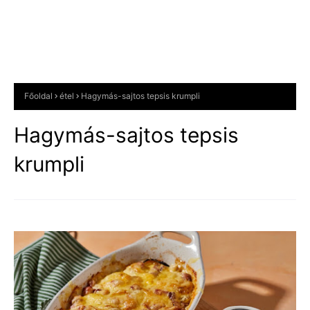
Főoldal
étel
Hagymás-sajtos tepsis krumpli
Hagymás-sajtos tepsis
krumpli