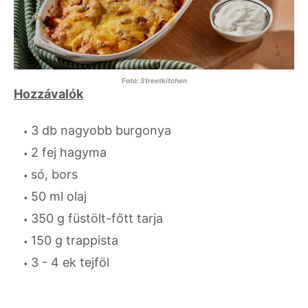
Fotó: Streetkitchen
Hozzávalók
3 db nagyobb burgonya
2 fej hagyma
só, bors
50 ml olaj
350 g füstölt-főtt tarja
150 g trappista
3 - 4 ek tejföl