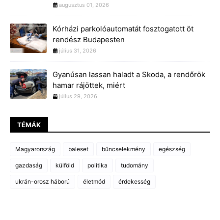
augusztus 01, 2026
Kórházi parkolóautomatát fosztogatott öt
rendész Budapesten
július 31, 2026
Gyanúsan lassan haladt a Skoda, a rendőrök
hamar rájöttek, miért
július 29, 2026
TÉMÁK
Magyarország
baleset
bűncselekmény
egészség
gazdaság
külföld
politika
tudomány
ukrán-orosz háború
életmód
érdekesség