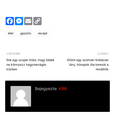
F
M
E
C
a
e
m
o
c
s
a
p
e
s
i
y
étel
gasztro
recept
b
e
l
L
o
n
i
o
g
n
k
e
k
r
RÉGEBBI
ÚJABB
Íme egy szuper trükk, hogy többé
Eltűnt egy szolnoki tinédzser
ne könnyezz hagymavágás
lány, hónapok óta keresik a
közben
rendőrök
Bejegyezte:
K86