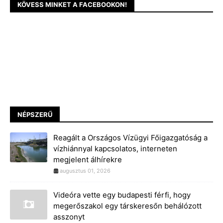
KÖVESS MINKET A FACEBOOKON!
NÉPSZERŰ
Reagált a Országos Vízügyi Főigazgatóság a
vízhiánnyal kapcsolatos, interneten
megjelent álhírekre
augusztus 01, 2026
Videóra vette egy budapesti férfi, hogy
megerőszakol egy társkeresőn behálózott
asszonyt