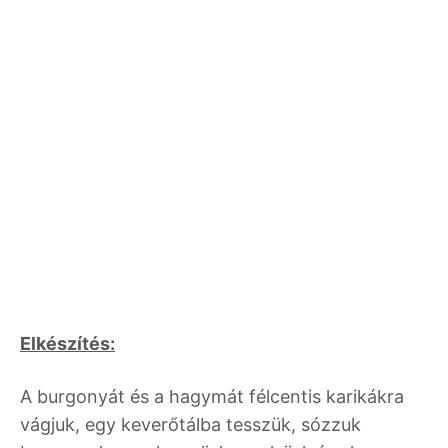
Elkészítés:
A burgonyát és a hagymát félcentis karikákra
vágjuk, egy keverőtálba tesszük, sózzuk