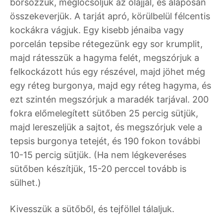
borsozzuk, meglocsoljuk az olajjal, és alaposan
összekeverjük. A tarját apró, körülbelül félcentis
kockákra vágjuk. Egy kisebb jénaiba vagy
porcelán tepsibe rétegezünk egy sor krumplit,
majd rátesszük a hagyma felét, megszórjuk a
felkockázott hús egy részével, majd jöhet még
egy réteg burgonya, majd egy réteg hagyma, és
ezt szintén megszórjuk a maradék tarjával. 200
fokra előmelegített sütőben 25 percig sütjük,
majd lereszeljük a sajtot, és megszórjuk vele a
tepsis burgonya tetejét, és 190 fokon további
10-15 percig sütjük. (Ha nem légkeveréses
sütőben készítjük, 15-20 perccel tovább is
sülhet.)
Kivesszük a sütőből, és tejföllel tálaljuk.